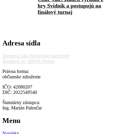
hry Svidník a postupujú na
finálový turnaj
Adresa sídla
Športová hala Prešovskej univerzity
Športová 10, 080 01 Prešov
Právna forma:
občianske združenie
IČO: 42080207
DIČ: 2022549540
Štatutárny zástupca:
Ing. Marián Palenčar
Menu
Novinky