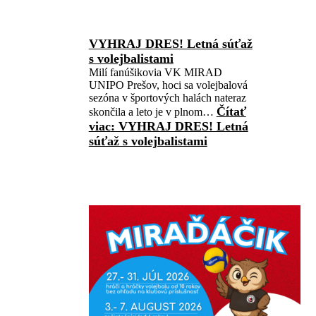
VYHRAJ DRES! Letná súťaž
s volejbalistami
Milí fanúšikovia VK MIRAD
UNIPO Prešov, hoci sa volejbalová
sezóna v športových halách nateraz
Čítať
skončila a leto je v plnom…
viac
: VYHRAJ DRES! Letná
súťaž s volejbalistami