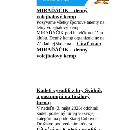
MIRAĎÁČIK – denný
volejbalový kemp
Pozývame všetky športové talenty na
letný volejbalový kemp
MIRAĎÁČIK pod hlavičkou nášho
klubu. Denný kemp organizujeme na
Čítať viac
:
Základnej škole na…
MIRAĎÁČIK – denný
volejbalový kemp
Kadeti vyradili z hry Svidník
a postupujú na finálový
turnaj
V nedeľu (3. mája 2026) odohrali
kadeti posledný turnaj vo svojej
kategórii na pôde Starej Ľubovne.
Družstvo pod vedením trénera…
Čítať viac
: Kadeti vyradili z