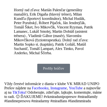
Horný rad zľava: Marián Palenčar (generálny
manažér), Erik Digaňa (hlavný tréner), Milan
Kundľa (športový koordinátor), Michal Hudák,
Peter Porubský, Róbert Pijaček, Ján Jendrejčák,
Tomáš Šiket, Ivo Mikovčík, Vincent Rzyman, Patrik
Lamanec, Lukáš Smolej, Martin Dobiáš (asistent
trénera) , Vladimír Gábor (masér), Slavomíra
Mikovčíková (fyzioterapeutka). Dolný rad zľava:
Martin Sopko st. (kapitán), Patrik Goliáš, Matúš
Suchanič, Tomáš Lampart, Alex Timko, Pavol
Anderko, Michal Ščerba.
Profily hráčov
Vždy čerstvé informácie z diania v klube VK MIRAD UNIPO
Prešov nájdete na
Facebooku
,
Instagrame
,
YouTube
a najnovšie
aj na
TikToku
! Odoberajte, zdieľajte, lajkujte, komentujte, máme
to radi. 🙂 ĎAKUJEME! #vkmiradunipopresov #miradfamily
#fandimepresovu #miradarmy #miradfans #fandimmiradu