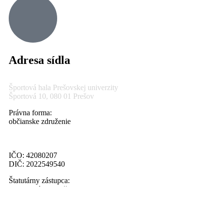
Adresa sídla
Športová hala Prešovskej univerzity
Športová 10, 080 01 Prešov
Právna forma:
občianske združenie
IČO: 42080207
DIČ: 2022549540
Štatutárny zástupca:
Ing. Marián Palenčar