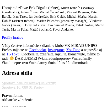
Horný rad zľava:
Erik Digaňa (tréner),
Milan Kundľa (športový
koordinátor), Adam Čoma, Michal Červeň ml., Vincent Rzyman, Peter
Barták, Ivan Tasev, Ján Jendrejčák, Erik Gulák, Michal Ščerba, Martin
Dobiáš (asistent trénera),
Marián Palenčar (generálny managér), V
ladimír
Gábor (masér).
Dolný rad zľava: Ivo Samuel Rosina, Patrik Goliáš, Martin
Turis, Martin Falat, Matúš Suchanič, Pavol Anderko.
Profily hráčov
Vždy čerstvé informácie z diania v klube VK MIRAD UNIPO
Prešov nájdete na
Facebooku
,
Instagrame
,
YouTube
a najnovšie aj
na
TikToku
! Odoberajte, zdieľajte, lajkujte, komentujte, máme to
radi.
ĎAKUJEME! #vkmiradunipopresov #miradfamily
#fandimepresovu #miradarmy #miradfans #fandimmiradu
Adresa sídla
Športová hala Prešovskej univerzity
Športová 10, 080 01 Prešov
Právna forma:
občianske združenie