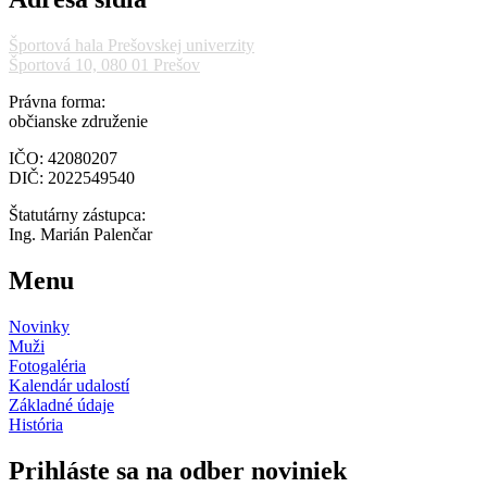
Športová hala Prešovskej univerzity
Športová 10, 080 01 Prešov
Právna forma:
občianske združenie
IČO: 42080207
DIČ: 2022549540
Štatutárny zástupca:
Ing. Marián Palenčar
Menu
Novinky
Muži
Fotogaléria
Kalendár udalostí
Základné údaje
História
Prihláste sa na odber noviniek