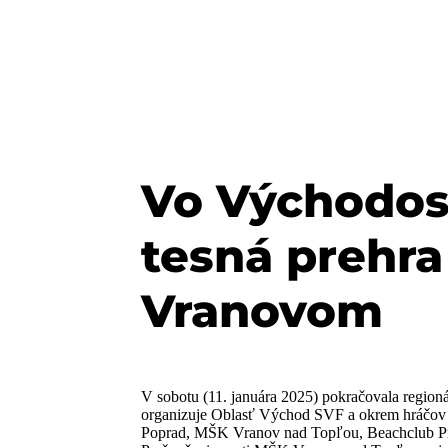
Vo Východosl
tesná prehra
Vranovom
V sobotu (11. januára 2025) pokračovala region
organizuje Oblasť Východ SVF a okrem hráčov 
Poprad, MŠK Vranov nad Topľou, Beachclub Pre