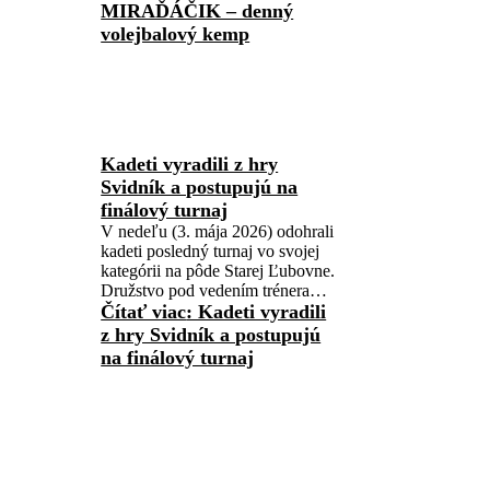
MIRAĎÁČIK – denný
volejbalový kemp
Kadeti vyradili z hry
Svidník a postupujú na
finálový turnaj
V nedeľu (3. mája 2026) odohrali
kadeti posledný turnaj vo svojej
kategórii na pôde Starej Ľubovne.
Družstvo pod vedením trénera…
Čítať viac
: Kadeti vyradili
z hry Svidník a postupujú
na finálový turnaj