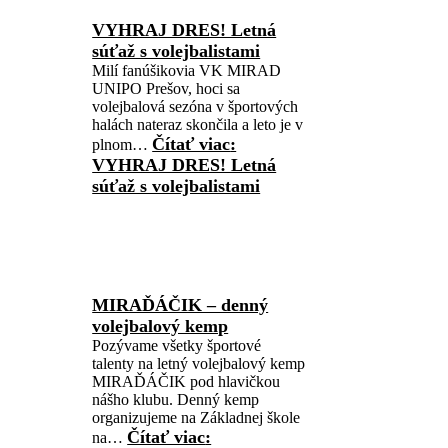
VYHRAJ DRES! Letná
súťaž s volejbalistami
Milí fanúšikovia VK MIRAD
UNIPO Prešov, hoci sa
volejbalová sezóna v športových
halách nateraz skončila a leto je v
Čítať viac
:
plnom…
VYHRAJ DRES! Letná
súťaž s volejbalistami
MIRAĎÁČIK – denný
volejbalový kemp
Pozývame všetky športové
talenty na letný volejbalový kemp
MIRAĎÁČIK pod hlavičkou
nášho klubu. Denný kemp
organizujeme na Základnej škole
Čítať viac
:
na…