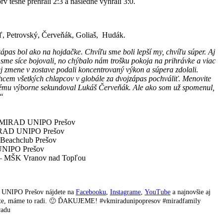
 tesne prehrali 2:3 a následne vyhrali 3:0.
ľ, Petrovský, Červeňák, Goliaš, Hudák.
ápas bol ako na hojdačke. Chvíľu sme boli lepší my, chvíľu súper. Aj
 sme síce bojovali, no chýbalo nám trošku pokoja na prihrávke a viac
zmene v zostave podali koncentrovaný výkon a súpera zdolali.
cem všetkých chlapcov v globále za dvojzápas pochváliť. Menovite
rému výborne sekundoval Lukáš Červeňák. Ale ako som už spomenul,
.“
VK MIRAD UNIPO Prešov
MIRAD UNIPO Prešov
Beachclub Prešov
UNIPO Prešov
– MŠK Vranov nad Topľou
D UNIPO Prešov nájdete na
Facebooku
,
Instagrame
,
YouTube
a najnovšie aj
ntujte, máme to radi. 🙂 ĎAKUJEME! #vkmiradunipopresov #miradfamily
radu