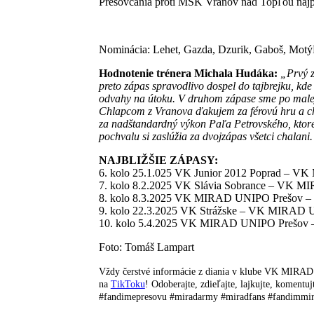
Prešovčania proti MŠK Vranov nad Topľou najprv
Nominácia: Lehet, Gazda, Dzurik, Gaboš, Motý
Hodnotenie trénera Michala Hudáka:
„Prvý z
preto zápas spravodlivo dospel do tajbrejku, kde
odvahy na útoku. V druhom zápase sme po malej 
Chlapcom z Vranova ďakujem za férovú hru a ch
za nadštandardný výkon Paľa Petrovského, kto
pochvalu si zaslúžia za dvojzápas všetci chalani
NAJBLIŽŠIE ZÁPASY:
6. kolo 25.1.025 VK Junior 2012 Poprad – 
7. kolo 8.2.2025 VK Slávia Sobrance – VK 
8. kolo 8.3.2025 VK MIRAD UNIPO Prešov – 
9. kolo 22.3.2025 VK Strážske – VK MIRAD 
10. kolo 5.4.2025 VK MIRAD UNIPO Prešov 
Foto: Tomáš Lampart
Vždy čerstvé informácie z diania v klube VK MIRA
na
TikToku
! Odoberajte, zdieľajte, lajkujte, kome
#fandimepresovu #miradarmy #miradfans #fandimmi