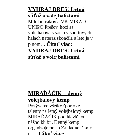
VYHRAJ DRES! Letná
súťaž s volejbalistami
Milí fanúšikovia VK MIRAD
UNIPO Prešov, hoci sa
volejbalová sezóna v športových
halách nateraz skončila a leto je v
Čítať viac
:
plnom…
VYHRAJ DRES! Letná
súťaž s volejbalistami
MIRAĎÁČIK – denný
volejbalový kemp
Pozývame všetky športové
talenty na letný volejbalový kemp
MIRAĎÁČIK pod hlavičkou
nášho klubu. Denný kemp
organizujeme na Základnej škole
Čítať viac
:
na…