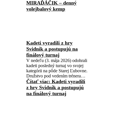
MIRAĎÁČIK – denný
volejbalový kemp
Kadeti vyradili z hry
Svidník a postupujú na
finálový turnaj
V nedeľu (3. mája 2026) odohrali
kadeti posledný turnaj vo svojej
kategórii na pôde Starej Ľubovne.
Družstvo pod vedením trénera…
Čítať viac
: Kadeti vyradili
z hry Svidník a postupujú
na finálový turnaj