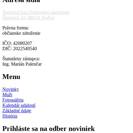
Športová hala Prešovskej univerzity
Športová 10, 080 01 Prešov
Právna forma:
občianske združenie
IČO: 42080207
DIČ: 2022549540
Štatutárny zástupca:
Ing. Marián Palenčar
Menu
Novinky
Muži
Fotogaléria
Kalendár udalostí
Základné údaje
História
Prihláste sa na odber noviniek