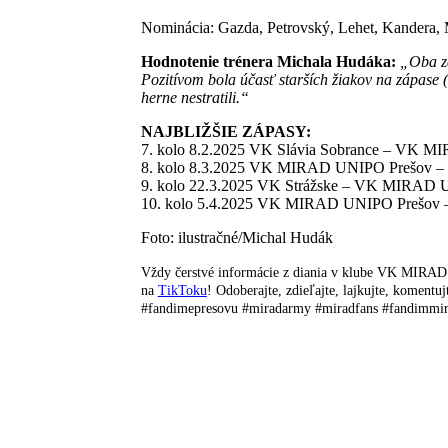
Nominácia: Gazda, Petrovský, Lehet, Kandera, 
Hodnotenie trénera Michala Hudáka:
„Oba zá
Pozitívom bola účasť starších žiakov na zápase 
herne nestratili.“
NAJBLIŽŠIE ZÁPASY:
7. kolo 8.2.2025 VK Slávia Sobrance – VK 
8. kolo 8.3.2025 VK MIRAD UNIPO Prešov – 
9. kolo 22.3.2025 VK Strážske – VK MIRAD 
10. kolo 5.4.2025 VK MIRAD UNIPO Prešov 
Foto: ilustračné/Michal Hudák
Vždy čerstvé informácie z diania v klube VK MIRA
na
TikToku
! Odoberajte, zdieľajte, lajkujte, kome
#fandimepresovu #miradarmy #miradfans #fandimmi