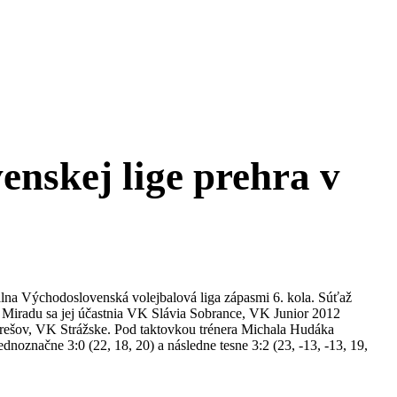
nskej lige prehra v
álna Východoslovenská volejbalová liga zápasmi 6. kola. Súťaž
Miradu sa jej účastnia VK Slávia Sobrance, VK Junior 2012
šov, VK Strážske. Pod taktovkou trénera Michala Hudáka
dnoznačne 3:0 (22, 18, 20) a následne tesne 3:2 (23, -13, -13, 19,