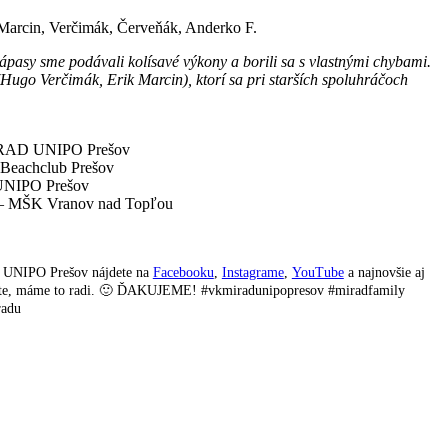
Marcin, Verčimák, Červeňák, Anderko F.
pasy sme podávali kolísavé výkony a borili sa s vlastnými chybami.
(Hugo Verčimák, Erik Marcin), ktorí sa pri starších spoluhráčoch
MIRAD UNIPO Prešov
Beachclub Prešov
UNIPO Prešov
– MŠK Vranov nad Topľou
D UNIPO Prešov nájdete na
Facebooku
,
Instagrame
,
YouTube
a najnovšie aj
ntujte, máme to radi. 🙂 ĎAKUJEME! #vkmiradunipopresov #miradfamily
radu