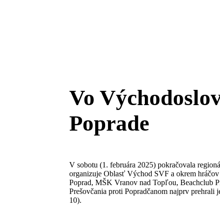
Vo Východoslove
Poprade
V sobotu (1. februára 2025) pokračovala region
organizuje Oblasť Východ SVF a okrem hráčov 
Poprad, MŠK Vranov nad Topľou, Beachclub Pre
Prešovčania proti Popradčanom najprv prehrali je
10).