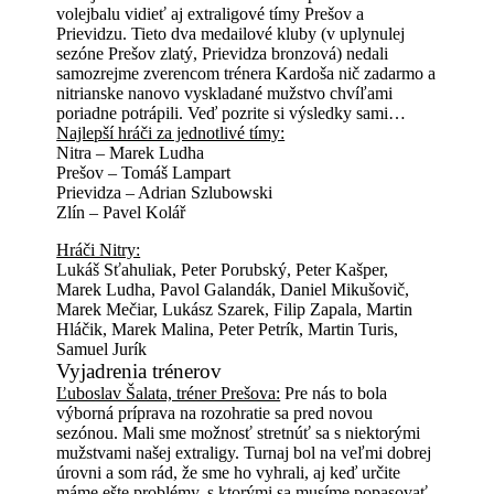
volejbalu vidieť aj extraligové tímy Prešov a
Prievidzu. Tieto dva medailové kluby (v uplynulej
sezóne Prešov zlatý, Prievidza bronzová) nedali
samozrejme zverencom trénera Kardoša nič zadarmo a
nitrianske nanovo vyskladané mužstvo chvíľami
poriadne potrápili. Veď pozrite si výsledky sami…
Najlepší hráči za jednotlivé tímy:
Nitra – Marek Ludha
Prešov – Tomáš Lampart
Prievidza – Adrian Szlubowski
Zlín – Pavel Kolář
Hráči Nitry:
Lukáš Sťahuliak, Peter Porubský, Peter Kašper,
Marek Ludha, Pavol Galandák, Daniel Mikušovič,
Marek Mečiar, Lukász Szarek, Filip Zapala, Martin
Hláčik, Marek Malina, Peter Petrík, Martin Turis,
Samuel Jurík
Vyjadrenia trénerov
Ľuboslav Šalata, tréner Prešova:
Pre nás to bola
výborná príprava na rozohratie sa pred novou
sezónou. Mali sme možnosť stretnúť sa s niektorými
mužstvami našej extraligy. Turnaj bol na veľmi dobrej
úrovni a som rád, že sme ho vyhrali, aj keď určite
máme ešte problémy, s ktorými sa musíme popasovať.