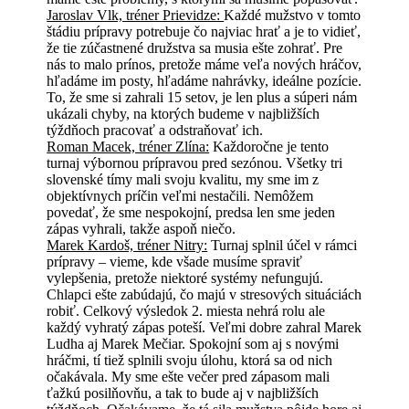
Jaroslav Vlk, tréner Prievidze:
Každé mužstvo v tomto
štádiu prípravy potrebuje čo najviac hrať a je to vidieť,
že tie zúčastnené družstva sa musia ešte zohrať. Pre
nás to malo prínos, pretože máme veľa nových hráčov,
hľadáme im posty, hľadáme nahrávky, ideálne pozície.
To, že sme si zahrali 15 setov, je len plus a súperi nám
ukázali chyby, na ktorých budeme v najbližších
týždňoch pracovať a odstraňovať ich.
Roman Macek, tréner Zlína:
Každoročne je tento
turnaj výbornou prípravou pred sezónou. Všetky tri
slovenské tímy mali svoju kvalitu, my sme im z
objektívnych príčin veľmi nestačili. Nemôžem
povedať, že sme nespokojní, predsa len sme jeden
zápas vyhrali, takže aspoň niečo.
Marek Kardoš, tréner Nitry:
Turnaj splnil účel v rámci
prípravy – vieme, kde všade musíme spraviť
vylepšenia, pretože niektoré systémy nefungujú.
Chlapci ešte zabúdajú, čo majú v stresových situáciách
robiť. Celkový výsledok 2. miesta nehrá rolu ale
každý vyhratý zápas poteší. Veľmi dobre zahral Marek
Ludha aj Marek Mečiar. Spokojní som aj s novými
hráčmi, tí tiež splnili svoju úlohu, ktorá sa od nich
očakávala. My sme ešte večer pred zápasom mali
ťažkú posilňovňu, a tak to bude aj v najbližších