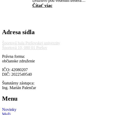
Družstvo pod vedením trénera…
Čítať viac
:
Kadeti
vyradili
z
hry
Adresa sídla
Svidník
a
postupujú
Športová hala Prešovskej univerzity
Športová 10, 080 01 Prešov
na
finálový
Právna forma:
turnaj
občianske združenie
IČO: 42080207
DIČ: 2022549540
Štatutárny zástupca:
Ing. Marián Palenčar
Menu
Novinky
Muži