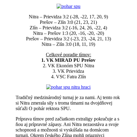
Nitra – Prievidza 3:2 (-28, -22, 17, 20, 9)
Prešov – Zlín 3:0 (21, 23, 21)
Zlín – Prievidza 3:2 (-16, 24, 26, -22, 4)
Nitra – Prešov 1:3 (20, -16, -20, -20)
Prešov – Prievidza 3:2 (-23, 23, -24, 21, 13)
Nitra – Zlín 3:0 (18, 11, 19)
Celkové poradie tímov:
1. VK MIRAD PU Prešov
2. VK Ekonóm SPU Nitra
3. VK Prievidza
4. VSC Fatra Zlín
Tradičný medzinárodný turnaj je za nami. Aj tento rok
si Nitra zmerala sily s troma tímami na dvojdňovej
súťaži O pohár rektora SPU.
Príprava tímov pred začiatkom extraligy pokračuje a s
ňou aj prípravné zápasy. Ani Nitra nezaostáva a svoje
schopnosti a možnosti si vyskúšala na domácom
turnaji. Okrem českého Zlína mohli priaznivci