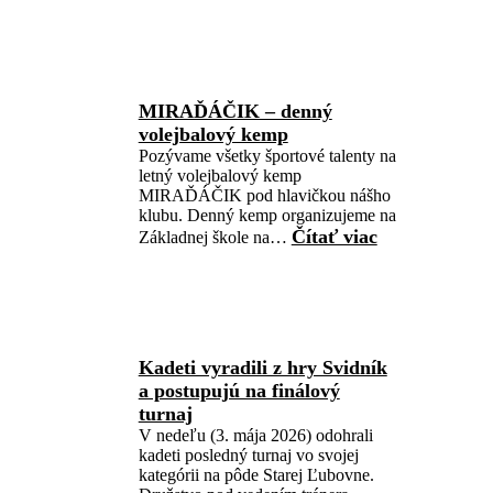
VYHRAJ
DRES!
Letná
súťaž
s
MIRAĎÁČIK – denný
volejbalistami
volejbalový kemp
Pozývame všetky športové talenty na
letný volejbalový kemp
MIRAĎÁČIK pod hlavičkou nášho
klubu. Denný kemp organizujeme na
Čítať viac
:
Základnej škole na…
MIRAĎÁČI
–
denný
volejbalový
kemp
Kadeti vyradili z hry Svidník
a postupujú na finálový
turnaj
V nedeľu (3. mája 2026) odohrali
kadeti posledný turnaj vo svojej
kategórii na pôde Starej Ľubovne.