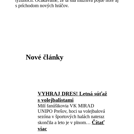
týždňoch. Očakávame, že tá sila mužstva pôjde hore aj
s príchodom nových hráčov.
Nové články
VYHRAJ DRES! Letná súťaž
s volejbalistami
Milí fanúšikovia VK MIRAD
UNIPO Prešov, hoci sa volejbalová
sezóna v športových halách nateraz
Čítať
skončila a leto je v plnom…
viac
: