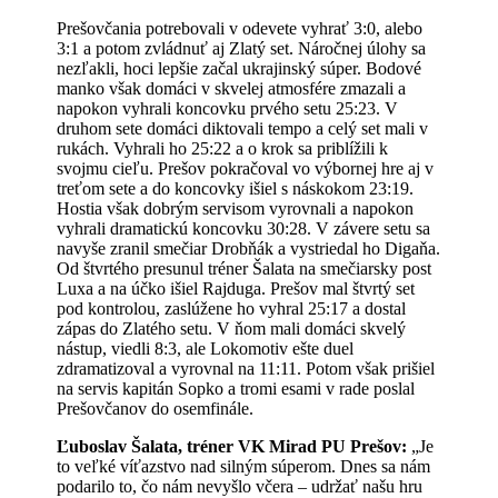
Prešovčania potrebovali v odevete vyhrať 3:0, alebo
3:1 a potom zvládnuť aj Zlatý set. Náročnej úlohy sa
nezľakli, hoci lepšie začal ukrajinský súper. Bodové
manko však domáci v skvelej atmosfére zmazali a
napokon vyhrali koncovku prvého setu 25:23. V
druhom sete domáci diktovali tempo a celý set mali v
rukách. Vyhrali ho 25:22 a o krok sa priblížili k
svojmu cieľu. Prešov pokračoval vo výbornej hre aj v
treťom sete a do koncovky išiel s náskokom 23:19.
Hostia však dobrým servisom vyrovnali a napokon
vyhrali dramatickú koncovku 30:28. V závere setu sa
navyše zranil smečiar Drobňák a vystriedal ho Digaňa.
Od štvrtého presunul tréner Šalata na smečiarsky post
Luxa a na účko išiel Rajduga. Prešov mal štvrtý set
pod kontrolou, zaslúžene ho vyhral 25:17 a dostal
zápas do Zlatého setu. V ňom mali domáci skvelý
nástup, viedli 8:3, ale Lokomotiv ešte duel
zdramatizoval a vyrovnal na 11:11. Potom však prišiel
na servis kapitán Sopko a tromi esami v rade poslal
Prešovčanov do osemfinále.
Ľuboslav Šalata, tréner VK Mirad PU Prešov:
„Je
to veľké víťazstvo nad silným súperom. Dnes sa nám
podarilo to, čo nám nevyšlo včera – udržať našu hru