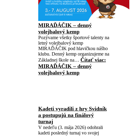
MIRAĎÁČIK – denný
volejbalový kemp
Pozývame všetky športové talenty na
letný volejbalový kemp
MIRAĎÁČIK pod hlavičkou nášho
klubu. Denný kemp organizujeme na
Čítať viac
:
Základnej škole na…
MIRAĎÁČIK – denný
volejbalový kemp
Kadeti vyradili z hry Svidník
a postupujú na finálový
turnaj
V nedeľu (3. mája 2026) odohrali
kadeti posledný turnaj vo svojej