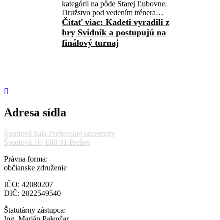
kategórii na pôde Starej Ľubovne.
Družstvo pod vedením trénera…
Čítať viac
: Kadeti vyradili z
hry Svidník a postupujú na
finálový turnaj
Adresa sídla
Športová hala Prešovskej univerzity
Športová 10, 080 01 Prešov
Právna forma:
občianske združenie
IČO: 42080207
DIČ: 2022549540
Štatutárny zástupca:
Ing. Marián Palenčar