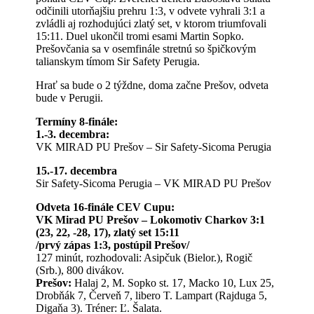
odčinili utorňajšiu prehru 1:3, v odvete vyhrali 3:1 a
zvládli aj rozhodujúci zlatý set, v ktorom triumfovali
15:11. Duel ukončil tromi esami Martin Sopko.
Prešovčania sa v osemfinále stretnú so špičkovým
talianskym tímom Sir Safety Perugia.
Hrať sa bude o 2 týždne, doma začne Prešov, odveta
bude v Perugii.
Termíny 8-finále:
1.-3. decembra:
VK MIRAD PU Prešov – Sir Safety-Sicoma Perugia
15.-17. decembra
Sir Safety-Sicoma Perugia – VK MIRAD PU Prešov
Odveta 16-finále CEV Cupu:
VK Mirad PU Prešov – Lokomotiv Charkov 3:1
(23, 22, -28, 17), zlatý set 15:11
/prvý zápas 1:3, postúpil Prešov/
127 minút, rozhodovali: Asipčuk (Bielor.), Rogič
(Srb.), 800 divákov.
Prešov:
Halaj 2, M. Sopko st. 17, Macko 10, Lux 25,
Drobňák 7, Červeň 7, libero T. Lampart (Rajduga 5,
Digaňa 3). Tréner: Ľ. Šalata.