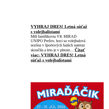
VYHRAJ DRES! Letná súťaž
s volejbalistami
Milí fanúšikovia VK MIRAD
UNIPO Prešov, hoci sa volejbalová
sezóna v športových halách nateraz
Čítať
skončila a leto je v plnom…
viac
: VYHRAJ DRES! Letná
súťaž s volejbalistami