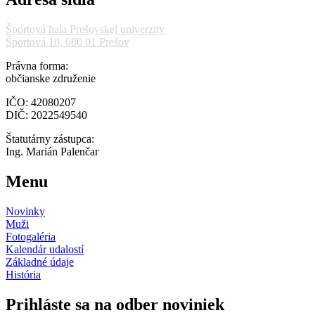
Športová hala Prešovskej univerzity
Športová 10, 080 01 Prešov
Právna forma:
občianske združenie
IČO: 42080207
DIČ: 2022549540
Štatutárny zástupca:
Ing. Marián Palenčar
Menu
Novinky
Muži
Fotogaléria
Kalendár udalostí
Základné údaje
História
Prihláste sa na odber noviniek