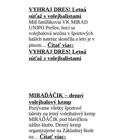
VYHRAJ DRES! Letná
súťaž s volejbalistami
Milí fanúšikovia VK MIRAD
UNIPO Prešov, hoci sa
volejbalová sezóna v športových
halách nateraz skončila a leto je v
Čítať viac
:
plnom…
VYHRAJ DRES! Letná
súťaž s volejbalistami
MIRAĎÁČIK – denný
volejbalový kemp
Pozývame všetky športové
talenty na letný volejbalový kemp
MIRAĎÁČIK pod hlavičkou
nášho klubu. Denný kemp
organizujeme na Základnej škole
Čítať viac
:
na…