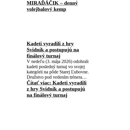
MIRAĎÁČIK – denný
volejbalový kemp
Kadeti vyradili z hry
Svidník a postupujú na
finálový turnaj
V nedeľu (3. mája 2026) odohrali
kadeti posledný turnaj vo svojej
kategórii na pôde Starej Ľubovne.
Družstvo pod vedením trénera…
Čítať viac
: Kadeti vyradili
z hry Svidník a postupujú
na finálový turnaj