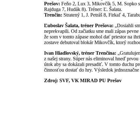
Prešov:
Feňo 2, Lux 3, Mikovčík 5, M. Sopko st
Rajduga 7, Hudák 8). Tréner: Ľ. Šalata.
Trenčín:
Stratený 1, J. Petráš 8, Firkaľ 4, Tarab
Ľuboslav Šalata, tréner Prešova:
„Dosiahli sme
neprekvapili. Od začiatku sme mali zápas pevne v
že som v tomto zápase mohol dať priestor na ihr
zostave debutoval blokár Mikovčík, ktorý rozh
Ivan Hiadlovský, tréner Trenčína:
„Gratulujem
z našej strany. Súper nás eliminoval hneď prvou
útok aby sa dokázali presadiť. V tomto duchu pr
činnosťou dostať do hry. Výsledok jednoznačne 
Zdroj: SVF, VK MIRAD PU Prešov