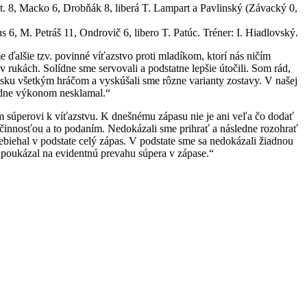
. 8, Macko 6, Drobňák 8, liberá T. Lampart a Pavlinský (Závacký 0,
us 6, M. Petráš 11, Ondrovič 6, libero T. Patúc. Tréner: I. Hiadlovský.
 ďalšie tzv. povinné víťazstvo proti mladíkom, ktorí nás ničím
 rukách. Solídne sme servovali a podstatne lepšie útočili. Som rád,
isku všetkým hráčom a vyskúšali sme rôzne varianty zostavy. V našej
odne výkonom nesklamal.“
 súperovi k víťazstvu. K dnešnému zápasu nie je ani veľa čo dodať
 činnosťou a to podaním. Nedokázali sme prihrať a následne rozohrať
ebiehal v podstate celý zápas. V podstate sme sa nedokázali žiadnou
poukázal na evidentnú prevahu súpera v zápase.“