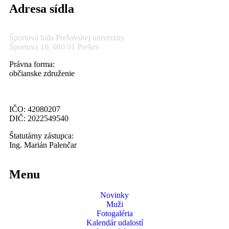
Adresa sídla
Športová hala Prešovskej univerzity
Športová 10, 080 01 Prešov
Právna forma:
občianske združenie
IČO: 42080207
DIČ: 2022549540
Štatutárny zástupca:
Ing. Marián Palenčar
Menu
Novinky
Muži
Fotogaléria
Kalendár udalostí