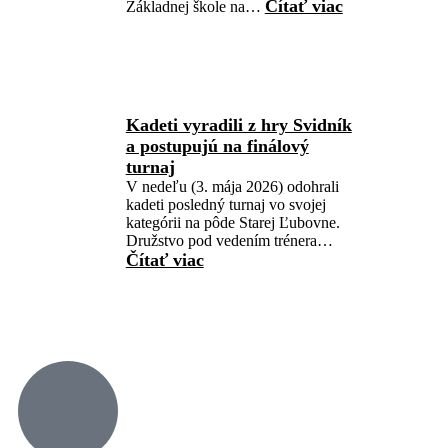
Čítať viac
Základnej škole na…
Kadeti vyradili z hry Svidník
a postupujú na finálový
turnaj
V nedeľu (3. mája 2026) odohrali
kadeti posledný turnaj vo svojej
kategórii na pôde Starej Ľubovne.
Družstvo pod vedením trénera…
Čítať viac