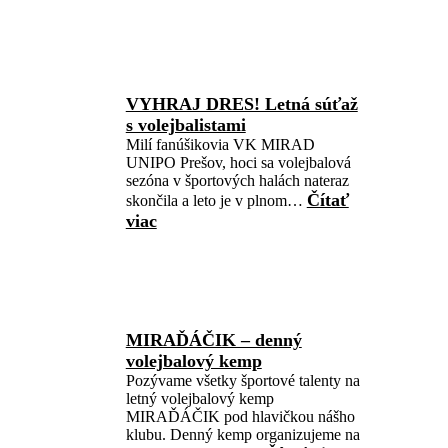
VYHRAJ DRES! Letná súťaž
s volejbalistami
Milí fanúšikovia VK MIRAD
UNIPO Prešov, hoci sa volejbalová
sezóna v športových halách nateraz
Čítať
skončila a leto je v plnom…
viac
MIRAĎÁČIK – denný
volejbalový kemp
Pozývame všetky športové talenty na
letný volejbalový kemp
MIRAĎÁČIK pod hlavičkou nášho
klubu. Denný kemp organizujeme na