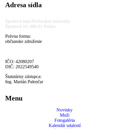
Adresa sídla
Športová hala Prešovskej univerzity
Športová 10, 080 01 Prešov
Právna forma:
občianske združenie
IČO: 42080207
DIČ: 2022549540
Štatutárny zástupca:
Ing. Marián Palenčar
Menu
Novinky
Muži
Fotogaléria
Kalendár udalostí