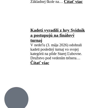
Čítať viac
Základnej škole na…
Kadeti vyradili z hry Svidník
a postupujú na finálový
turnaj
V nedeľu (3. mája 2026) odohrali
kadeti posledný turnaj vo svojej
kategórii na pôde Starej Ľubovne.
Družstvo pod vedením trénera…
Čítať viac