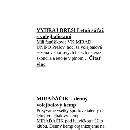
VYHRAJ DRES! Letná súťaž
s volejbalistami
Milí fanúšikovia VK MIRAD
UNIPO Prešov, hoci sa volejbalová
sezóna v športových halách nateraz
Čítať
skončila a leto je v plnom…
viac
MIRAĎÁČIK – denný
volejbalový kemp
Pozývame všetky športové talenty na
letný volejbalový kemp
MIRAĎÁČIK pod hlavičkou nášho
klubu. Denný kemp organizujeme na