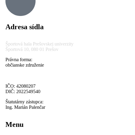
Adresa sídla
Športová hala Prešovskej univerzity
Športová 10, 080 01 Prešov
Právna forma:
občianske združenie
IČO: 42080207
DIČ: 2022549540
Štatutárny zástupca:
Ing. Marián Palenčar
Menu