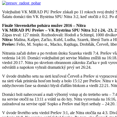
Volejbalisti VK MIRAD PU Prešov získali po 11 rokoch svoj druhý Slo
Šalatu domáci tím VK Bystrina SPU Nitra 3:2, keď otočili z 0:2. Po d
Finále Slovenského pohára mužov 2016 – Nitra
VK MIRAD PU Prešov – VK Bystrina SPU Nitra 3:2 (-24, -23, 23
Zápas trval: 127 minút. Rozhodovali: Hodoň a Schimpl, 1000 diváko
Nitra:
Malina, Kašper, Zaťko, Kubš, Ludha, Szarek, liberá Turis a Hl
Prešov:
Feňo, M. Sopko st., Macko, Rajduga, Drobňák, Červeň, libero
Nitrania začali dobre a po tvrdom útoku Szareka viedli 7:4. Prešov v
vedenia 14:10. Domáci volejbalisti pri servise Malinu znížili na 16:
viedol 20:17. Nitra po skvelom obrannom zákroku Zaťka v poli vyrovn
odvrátili a napokon vyhrali dramatický prvý set 26:24.
V úvode druhého setu na sieti kraľoval Červeň a Prešov si vypracova
na sieti však priniesla hosťom body a bolo 15:12 pre Prešov. Nitra v
oddychovom čase sa domáci blysli ďalším blokom a viedli 22:21. Nitr
Domáci boli nahecovaní a mali výborný vstup aj do tretieho setu – 7:4
na servise otočil na 13:11 a vrátil sa do hry. Nitra vyrovnala na 16:
zaúradoval na servise opäť Sopko a Prešov mal štyri setbaly – 24:20. Ni
V úvode štvrtého setu viedol Prešov 3:1, ale Nitra otočila na 4:3. D