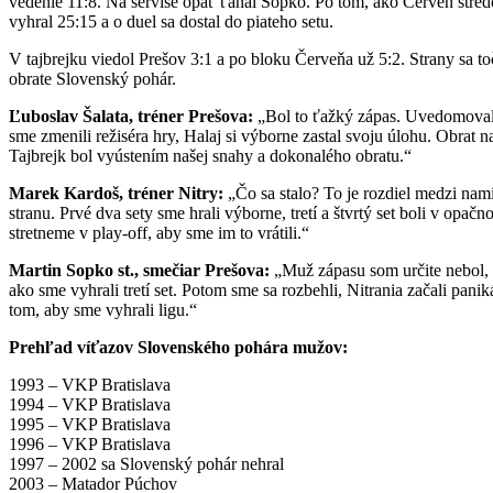
vedenie 11:8. Na servise opäť ťahal Sopko. Po tom, ako Červeň stre
vyhral 25:15 a o duel sa dostal do piateho setu.
V tajbrejku viedol Prešov 3:1 a po bloku Červeňa už 5:2. Strany sa to
obrate Slovenský pohár.
Ľuboslav Šalata, tréner Prešova:
„Bol to ťažký zápas. Uvedomovali 
sme zmenili režiséra hry, Halaj si výborne zastal svoju úlohu. Obrat
Tajbrejk bol vyústením našej snahy a dokonalého obratu.“
Marek Kardoš, tréner Nitry:
„Čo sa stalo? To je rozdiel medzi nam
stranu. Prvé dva sety sme hrali výborne, tretí a štvrtý set boli v opa
stretneme v play-off, aby sme im to vrátili.“
Martin Sopko st., smečiar Prešova:
„Muž zápasu som určite nebol, v
ako sme vyhrali tretí set. Potom sme sa rozbehli, Nitrania začali pani
tom, aby sme vyhrali ligu.“
Prehľad víťazov Slovenského pohára mužov:
1993 – VKP Bratislava
1994 – VKP Bratislava
1995 – VKP Bratislava
1996 – VKP Bratislava
1997 – 2002 sa Slovenský pohár nehral
2003 – Matador Púchov