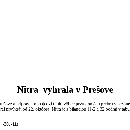
Nitra vyhrala v Prešove
ešove a pripravili obhajcovi titulu vôbec prvú domácu prehru v sezón
hral prvýkrát od 22. októbra. Nitra je s bilanciou 11-2 a 32 bodmi v tab
 -30, -11)