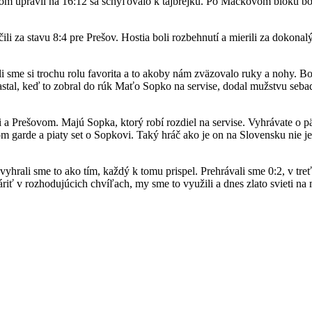
dom upravil na 16:12 sa schyľovalo k tajbrejku. Po Mackovom bloku bo
čili za stavu 8:4 pre Prešov. Hostia boli rozbehnutí a mierili za dokon
sme si trochu rolu favorita a to akoby nám zväzovalo ruky a nohy. Bo
 nastal, keď to zobral do rúk Maťo Sopko na servise, dodal mužstvu se
i a Prešovom. Majú Sopka, ktorý robí rozdiel na servise. Vyhrávate o p
čnom garde a piaty set o Sopkovi. Taký hráč ako je on na Slovensku nie j
yhrali sme to ako tím, každý k tomu prispel. Prehrávali sme 0:2, v tr
káriť v rozhodujúcich chvíľach, my sme to využili a dnes zlato svieti n