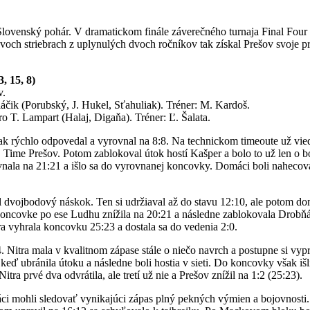
venský pohár. V dramatickom finále záverečného turnaja Final Four v 
voch striebrach z uplynulých dvoch ročníkov tak získal Prešov svoje p
, 15, 8)
v.
áčik (Porubský, J. Hukel, Sťahuliak). Tréner: M. Kardoš.
 T. Lampart (Halaj, Digaňa). Tréner: Ľ. Šalata.
šak rýchlo odpovedal a vyrovnal na 8:8. Na technickom timeoute už vie
18. Time Prešov. Potom zablokoval útok hostí Kašper a bolo to už len 
ala na 21:21 a išlo sa do vyrovnanej koncovky. Domáci boli nahecovaní
l dvojbodový náskok. Ten si udržiaval až do stavu 12:10, ale potom d
 koncovke po ese Ludhu znížila na 20:21 a následne zablokovala Drobňá
a vyhrala koncovku 25:23 a dostala sa do vedenia 2:0.
. Nitra mala v kvalitnom zápase stále o niečo navrch a postupne si vyp
16, keď ubránila útoku a následne boli hostia v sieti. Do koncovky však 
tra prvé dva odvrátila, ale tretí už nie a Prešov znížil na 1:2 (25:23).
iváci mohli sledovať vynikajúci zápas plný pekných výmien a bojovnosti