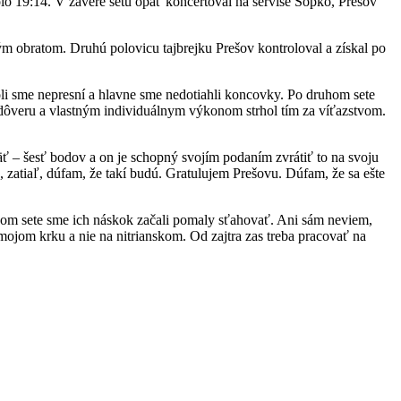
lo 19:14. V závere setu opäť koncertoval na servise Sopko, Prešov
alým obratom. Druhú polovicu tajbrejku Prešov kontroloval a získal po
li sme nepresní a hlavne sme nedotiahli koncovky. Po druhom sete
badôveru a vlastným individuálnym výkonom strhol tím za víťazstvom.
äť – šesť bodov a on je schopný svojím podaním zvrátiť to na svoju
e, zatiaľ, dúfam, že takí budú. Gratulujem Prešovu. Dúfam, že sa ešte
eťom sete sme ich náskok začali pomaly sťahovať. Ani sám neviem,
a mojom krku a nie na nitrianskom. Od zajtra zas treba pracovať na