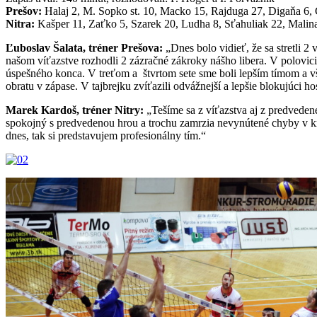
Prešov:
Halaj 2, M. Sopko st. 10, Macko 15, Rajduga 27, Digaňa 6, Če
Nitra:
Kašper 11, Zaťko 5, Szarek 20, Ludha 8, Sťahuliak 22, Malina
Ľuboslav Šalata, tréner Prešova:
„Dnes bolo vidieť, že sa stretli 2
našom víťazstve rozhodli 2 zázračné zákroky nášho libera. V polovic
úspešného konca. V treťom a štvrtom sete sme boli lepším tímom a vš
obratu v zápase. V tajbrejku zvíťazili odvážnejší a lepšie blokujúci
Marek Kardoš, tréner Nitry:
„Tešíme sa z víťazstva aj z predveden
spokojný s predvedenou hrou a trochu zamrzia nevynútené chyby v krit
dnes, tak si predstavujem profesionálny tím.“