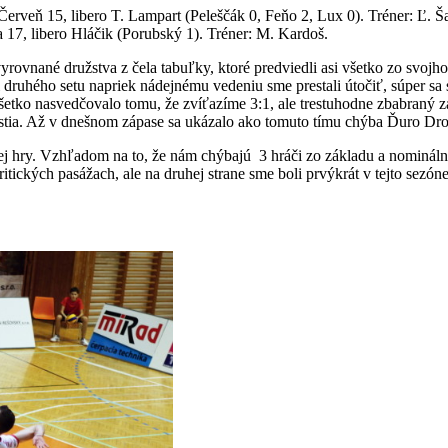
rveň 15, libero T. Lampart (Peleščák 0, Feňo 2, Lux 0). Tréner: Ľ. Ša
 17, libero Hláčik (Porubský 1). Tréner: M. Kardoš.
 vyrovnané družstva z čela tabuľky, ktoré predviedli asi všetko zo svoj
i druhého setu napriek nádejnému vedeniu sme prestali útočiť, súper s
etko nasvedčovalo tomu, že zvíťazíme 3:1, ale trestuhodne zbabraný zá
 hostia. Až v dnešnom zápase sa ukázalo ako tomuto tímu chýba Ďuro Dr
ej hry. Vzhľadom na to, že nám chýbajú 3 hráči zo základu a nominálny
ických pasážach, ale na druhej strane sme boli prvýkrát v tejto sezón