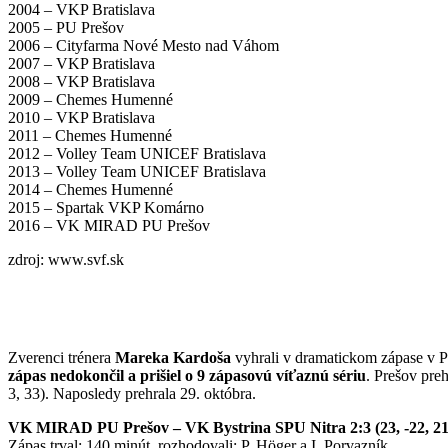
2004 – VKP Bratislava
2005 – PU Prešov
2006 – Cityfarma Nové Mesto nad Váhom
2007 – VKP Bratislava
2008 – VKP Bratislava
2009 – Chemes Humenné
2010 – VKP Bratislava
2011 – Chemes Humenné
2012 – Volley Team UNICEF Bratislava
2013 – Volley Team UNICEF Bratislava
2014 – Chemes Humenné
2015 – Spartak VKP Komárno
2016 – VK MIRAD PU Prešov
zdroj: www.svf.sk
Zverenci trénera
Mareka Kardoša
vyhrali v dramatickom zápase v Pr
zápas nedokončil a prišiel o 9 zápasovú víťaznú sériu
. Prešov pre
3, 33). Naposledy prehrala 29. októbra.
VK MIRAD PU Prešov – VK Bystrina SPU Nitra 2:3 (23, -22, 21,
Zápas trval: 140 minút, rozhodovali: P. Höger a I. Porvazník