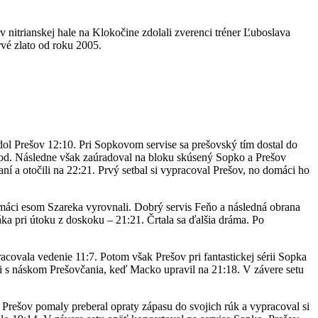
nitrianskej hale na Klokočine zdolali zverenci tréner Ľuboslava
rvé zlato od roku 2005.
dol Prešov 12:10. Pri Sopkovom servise sa prešovský tím dostal do
o bod. Následne však zaúradoval na bloku skúsený Sopko a Prešov
 a otočili na 22:21. Prvý setbal si vypracoval Prešov, no domáci ho
omáci esom Szareka vyrovnali. Dobrý servis Feňo a následná obrana
ka pri útoku z doskoku – 21:21. Črtala sa ďalšia dráma. Po
racovala vedenie 11:7. Potom však Prešov pri fantastickej sérii Sopka
išli s náskom Prešovčania, keď Macko upravil na 21:18. V závere setu
. Prešov pomaly preberal opraty zápasu do svojich rúk a vypracoval si