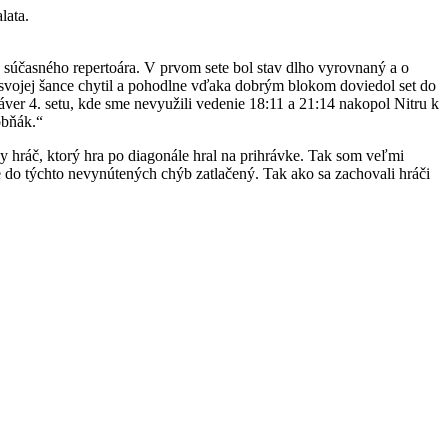
lata.
ho súčasného repertoára. V prvom sete bol stav dlho vyrovnaný a o
a svojej šance chytil a pohodlne vďaka dobrým blokom doviedol set do
ver 4. setu, kde sme nevyužili vedenie 18:11 a 21:14 nakopol Nitru k
obňák.“
 hráč, ktorý hra po diagonále hral na prihrávke. Tak som veľmi
e do týchto nevynútených chýb zatlačený. Tak ako sa zachovali hráči