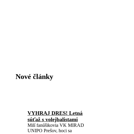
Nové články
VYHRAJ DRES! Letná
súťaž s volejbalistami
Milí fanúšikovia VK MIRAD
UNIPO Prešov, hoci sa