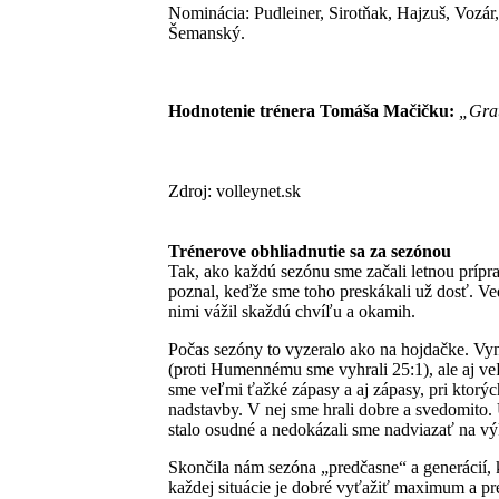
Nominácia: Pudleiner, Sirotňak, Hajzuš, Vozár
Šemanský.
Hodnotenie trénera Tomáša Mačičku:
„Grat
Zdroj: volleynet.sk
Trénerove obhliadnutie sa za sezónou
Tak, ako každú sezónu sme začali letnou príp
poznal, keďže sme toho preskákali už dosť. Ved
nimi vážil skaždú chvíľu a okamih.
Počas sezóny to vyzeralo ako na hojdačke. Vyni
(proti Humennému sme vyhrali 25:1), ale aj ve
sme veľmi ťažké zápasy a aj zápasy, pri ktorýc
nadstavby. V nej sme hrali dobre a svedomito. 
stalo osudné a nedokázali sme nadviazať na vý
Skončila nám sezóna „predčasne“ a generácií, 
každej situácie je dobré vyťažiť maximum a pret