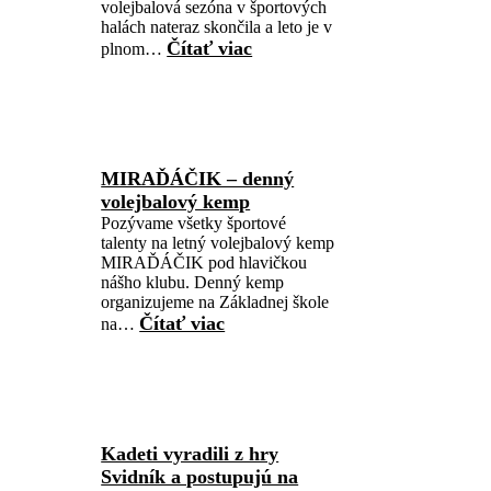
volejbalová sezóna v športových
halách nateraz skončila a leto je v
Čítať viac
plnom…
MIRAĎÁČIK – denný
volejbalový kemp
Pozývame všetky športové
talenty na letný volejbalový kemp
MIRAĎÁČIK pod hlavičkou
nášho klubu. Denný kemp
organizujeme na Základnej škole
Čítať viac
na…
Kadeti vyradili z hry
Svidník a postupujú na