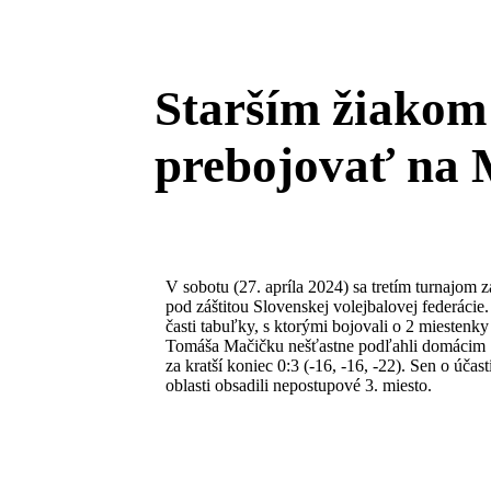
Starším žiakom
prebojovať na
V sobotu (27. apríla 2024) sa tretím turnajom 
pod záštitou Slovenskej volejbalovej federácie
časti tabuľky, s ktorými bojovali o 2 miestenky
Tomáša Mačičku nešťastne podľahli domácim 1:3
za kratší koniec 0:3 (-16, -16, -22). Sen o úča
oblasti obsadili nepostupové 3. miesto.