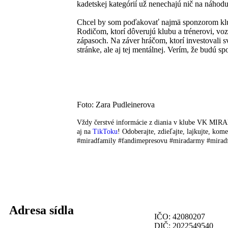
kadetskej kategórií už nenechajú nič na náhod
Chcel by som poďakovať najmä sponzorom klu
Rodičom, ktorí dôverujú klubu a trénerovi, voz
zápasoch. Na záver hráčom, ktorí investovali s
stránke, ale aj tej mentálnej. Verím, že budú
Foto: Zara Pudleinerova
Vždy čerstvé informácie z diania v klube VK MIR
aj na
TikToku
! Odoberajte, zdieľajte, lajkujte, 
#miradfamily #fandimepresovu #miradarmy #mirad
Adresa sídla
IČO: 42080207
DIČ: 2022549540