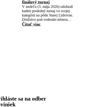
finálový turnaj
V nedeľu (3. mája 2026) odohrali
kadeti posledný turnaj vo svojej
kategórii na pôde Starej Ľubovne.
Družstvo pod vedením trénera…
Čítať viac
ihláste sa na odber
viniek