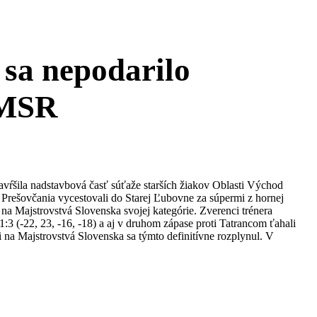
 sa nepodarilo
 MSR
zavŕšila nadstavbová časť súťaže starších žiakov Oblasti Východ
. Prešovčania vycestovali do Starej Ľubovne za súpermi z hornej
 na Majstrovstvá Slovenska svojej kategórie. Zverenci trénera
 (-22, 23, -16, -18) a aj v druhom zápase proti Tatrancom ťahali
sti na Majstrovstvá Slovenska sa týmto definitívne rozplynul. V