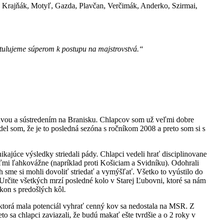
, Krajňák, Motyľ, Gazda, Plavčan, Verčimák, Anderko, Szirmai,
ulujeme súperom k postupu na majstrovstvá.“
ravou a sústredením na Branisku. Chlapcov som už veľmi dobre
el som, že je to posledná sezóna s ročníkom 2008 a preto som si s
kajúce výsledky striedali pády. Chlapci vedeli hrať disciplinovane
ľmi ľahkovážne (napríklad proti Košiciam a Svidníku). Odohrali
h sme si mohli dovoliť striedať a vymýšľať. Všetko to vyústilo do
Určite všetkých mrzí posledné kolo v Starej Ľubovni, ktoré sa nám
kon s predošlých kôl.
ktorá mala potenciál vyhrať cenný kov sa nedostala na MSR. Z
o sa chlapci zaviazali, že budú makať ešte tvrdšie a o 2 roky v