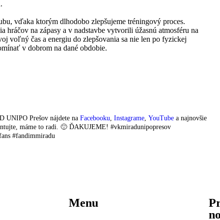
u.
bu, vďaka ktorým dlhodobo zlepšujeme tréningový proces.
ia hráčov na zápasy a v nadstavbe vytvorili úžasnú atmosféru na
voj voľný čas a energiu do zlepšovania sa nie len po fyzickej
 spomínať v dobrom na dané obdobie.
AD UNIPO Prešov nájdete na
Facebooku
,
Instagrame
,
YouTube
a najnovšie
komentujte, máme to radi. 🙂 ĎAKUJEME! #vkmiradunipopresov
fans #fandimmiradu
Menu
Pr
no