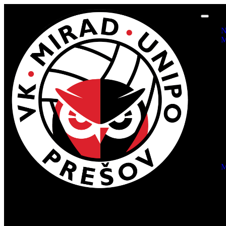
N
M
M