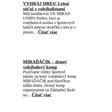
VYHRAJ DRES! Letná
súťaž s volejbalistami
Milí fanúšikovia VK MIRAD
UNIPO Prešov, hoci sa
volejbalová sezóna v športových
halách nateraz skončila a leto je v
Čítať viac
plnom…
MIRAĎÁČIK – denný
volejbalový kemp
Pozývame všetky športové
talenty na letný volejbalový kemp
MIRAĎÁČIK pod hlavičkou
nášho klubu. Denný kemp
organizujeme na Základnej škole
Čítať viac
na…