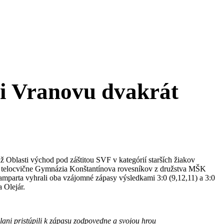
oti Vranovu dvakrát
 Oblasti východ pod záštitou SVF v kategórií starších žiakov
ke telocvične Gymnázia Konštantínova rovesníkov z družstva MŠK
mparta vyhrali oba vzájomné zápasy výsledkami 3:0 (9,12,11) a 3:0
a Olejár.
ani pristúpili k zápasu zodpovedne a svojou hrou