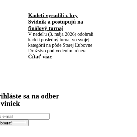
Kadeti vyradili z hry
Svidník a postupujú na
finálový turnaj
V nedeľu (3. mája 2026) odohrali
kadeti posledný turnaj vo svojej
kategórii na pôde Starej Ľubovne.
Družstvo pod vedením trénera…
Čítať viac
ihláste sa na odber
viniek
oberať