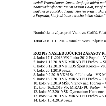
nedali Vranovčanom šancu. Svoju premiéru mali B
nahrávača výborne zahral Martin Falat, ktorý z
naďalej aj Tomčík a Ivanič, ktorým prajem skor
z Popradu, ktorý už bude z trocha iného súdka.“
Nominácia na zápas proti Vranovu: Goliáš, Falat,
Tabuľka k 11.11.2018 (aktuálnu verziu nájdete 
ROZPIS NASLEDUJÚCICH ZÁPASOV Prešovča
4. kolo: 17.11.2018 VK Junior 2012 Poprad 
5. kolo: 1.12.2018 VK MIRAD PU Prešov –
6. kolo: 8.12.2018 VK KDS Šport Košice – 
7. kolo: 26.1.2019 pauza
8. kolo: 9.2.2019 VKM Stará Ľubovňa – VK
9. kolo: 16.2.2019 VK MIRAD PU Prešov – TJ 
10. kolo: 9.3.2019 MŠK Vranov nad Topľou
11. kolo: 16.3.2019 VK MIRAD PU Prešov – V
12. kolo: 30.3.2019 ŠK Gymnázium Humenn
13. kolo: 6.4.2019 VK MIRAD PU Prešov – V
14. kolo: 13.4.2019 pauza