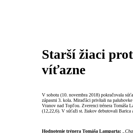
Starší žiaci pr
víťazne
V sobotu (10. novembra 2018) pokračovala súťaž
zápasmi 3. kola. Miraďáci privítali na palubov
Vranov nad Topľou. Zverenci trénera Tomáša La
(12,22,6). V súťaži st. žiakov debutovali Barica 
Hodnotenie trénera Tomáša Lamparta:
„Chal