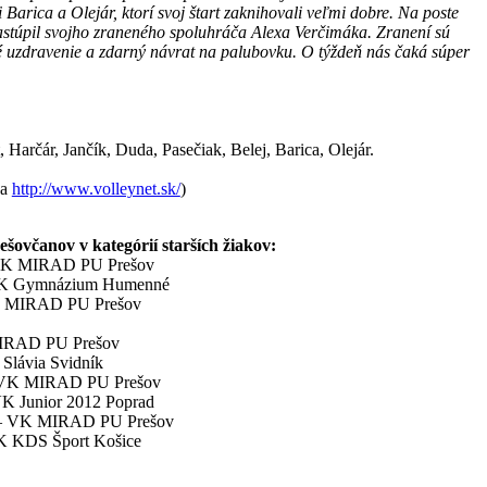
arica a Olejár, ktorí svoj štart zaknihovali veľmi dobre. Na poste
astúpil svojho zraneného spoluhráča Alexa Verčimáka. Zranení sú
é uzdravenie a zdarný návrat na palubovku. O týždeň nás čaká súper
 Harčár, Jančík, Duda, Pasečiak, Belej, Barica, Olejár.
na
http://www.volleynet.sk/
)
nov v kategórií starších žiakov:
– VK MIRAD PU Prešov
 ŠK Gymnázium Humenné
VK MIRAD PU Prešov
 MIRAD PU Prešov
Slávia Svidník
 – VK MIRAD PU Prešov
K Junior 2012 Poprad
é – VK MIRAD PU Prešov
K KDS Šport Košice