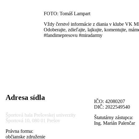
FOTO: Tomáš Lampart
Vždy čerstvé informácie z diania v klube VK 
Odoberajte, zdieľajte, lajkujte, komentujte, 
#fandimepresovu #miradarmy
Adresa sídla
IČO: 42080207
DIČ: 2022549540
Športová hala Prešovskej univerzity
Štatutárny zástupca:
Športová 10, 080 01 Prešov
Ing. Marián Palenčar
Právna forma:
občianske združenie