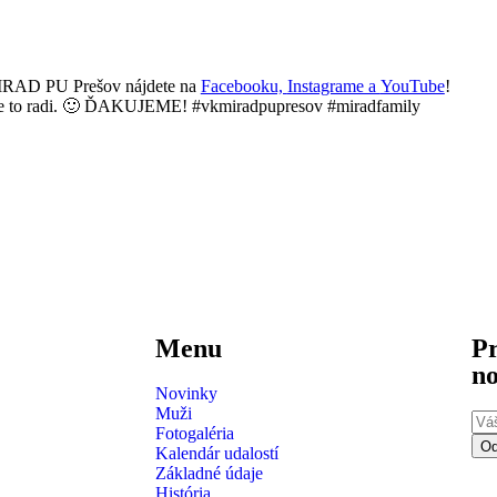
MIRAD PU Prešov nájdete na
Facebooku,
Instagrame a
YouTube
!
máme to radi. 🙂 ĎAKUJEME! #vkmiradpupresov #miradfamily
Menu
Pr
no
Novinky
Muži
Fotogaléria
Od
Kalendár udalostí
Základné údaje
História