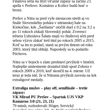
Finálová séria na štyri víťazné zápasy sa začína 23.
apríla v Prešove. Komárno a Košice budú hrať o
bronz.
Prešov a Nitra sa pred vyše mesiacom stretli aj vo
finále Slovenského pohára v nitrianskej hale na
Klokočine, kde „Šarišania“ otočili duel z 0:2 na 3:2 a
po 11 rokoch získali Slovenský pohár. Zverenci
trénera Ľuboslava Šalatu majú vo finálovej sérii pred
sebou výzvu získať tretí titul po rokoch 2005 a 2015.
Keď sa im to podarí, stanú sa prvým tímom od roku
2003, ktorý titul obháji. Naposledy sa to podarilo
Púchovu.
Nitra sa v bojoch o zlato predstaví prvýkrát v histórii.
Najlepšie umiestnenie dosiahol klub spod Zobora v
rokoch 2009 a 2010, keď skončil na 4. mieste. Už
teraz je teda isté, že si Nitrania prvýkrát zavesia na krk
extraligové medaily.
Extraliga mužov – play off, semifinále – tretie
zápasy:
VK Mirad PU Prešov – Spartak UJS VKP
Komárno 3:0 (21, 23, 21)
79 minút, rozhodovali: Höger, Servický