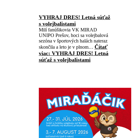
VYHRAJ DRES! Letná súťaž
s volejbalistami
Milí fanúšikovia VK MIRAD
UNIPO Prešov, hoci sa volejbalová
sezóna v športových halách nateraz
Čítať
skončila a leto je v plnom…
viac
: VYHRAJ DRES! Letná
súťaž s volejbalistami