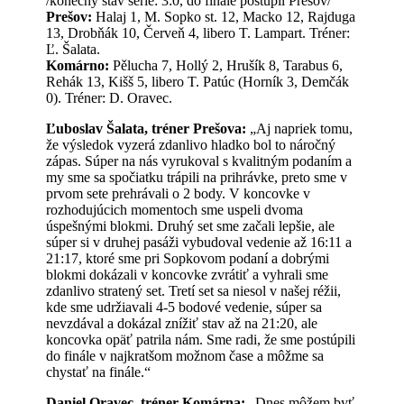
/konečný stav série: 3:0, do finále postúpil Prešov/
Prešov:
Halaj 1, M. Sopko st. 12, Macko 12, Rajduga
13, Drobňák 10, Červeň 4, libero T. Lampart. Tréner:
Ľ. Šalata.
Komárno:
Pělucha 7, Hollý 2, Hrušík 8, Tarabus 6,
Rehák 13, Kišš 5, libero T. Patúc (Horník 3, Demčák
0). Tréner: D. Oravec.
Ľuboslav Šalata, tréner Prešova:
„Aj napriek tomu,
že výsledok vyzerá zdanlivo hladko bol to náročný
zápas. Súper na nás vyrukoval s kvalitným podaním a
my sme sa spočiatku trápili na prihrávke, preto sme v
prvom sete prehrávali o 2 body. V koncovke v
rozhodujúcich momentoch sme uspeli dvoma
úspešnými blokmi. Druhý set sme začali lepšie, ale
súper si v druhej pasáži vybudoval vedenie až 16:11 a
21:17, ktoré sme pri Sopkovom podaní a dobrými
blokmi dokázali v koncovke zvrátiť a vyhrali sme
zdanlivo stratený set. Tretí set sa niesol v našej réžii,
kde sme udržiavali 4-5 bodové vedenie, súper sa
nevzdával a dokázal znížiť stav až na 21:20, ale
koncovka opäť patrila nám. Sme radi, že sme postúpili
do finále v najkratšom možnom čase a môžme sa
chystať na finále.“
Daniel Oravec, tréner Komárna:
„Dnes môžem byť