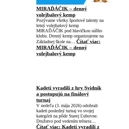
MIRAĎÁČIK – denný
volejbalový kemp
Pozývame všetky športové talenty na
letný volejbalový kemp
MIRAĎÁČIK pod hlavičkou nášho
klubu. Denný kemp organizujeme na
Čítať viac
:
Základnej škole na…
MIRAĎÁČIK – denný
volejbalový kemp
Kadeti vyradili z hry Svidník
a postupujú na finálový
turnaj
V nedeľu (3. mája 2026) odohrali
kadeti posledný turnaj vo svojej
kategórii na pôde Starej Ľubovne.
Družstvo pod vedením trénera…
Čítať viac
: Kadeti vyradili z