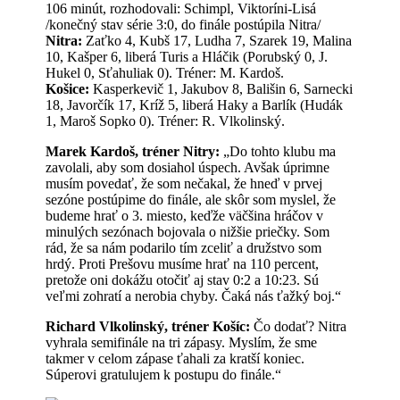
106 minút, rozhodovali: Schimpl, Viktoríni-Lisá
/konečný stav série 3:0, do finále postúpila Nitra/
Nitra:
Zaťko 4, Kubš 17, Ludha 7, Szarek 19, Malina
10, Kašper 6, liberá Turis a Hláčik (Porubský 0, J.
Hukel 0, Sťahuliak 0). Tréner: M. Kardoš.
Košice:
Kasperkevič 1, Jakubov 8, Bališin 6, Sarnecki
18, Javorčík 17, Kríž 5, liberá Haky a Barlík (Hudák
1, Maroš Sopko 0). Tréner: R. Vlkolinský.
Marek Kardoš, tréner Nitry:
„Do tohto klubu ma
zavolali, aby som dosiahol úspech. Avšak úprimne
musím povedať, že som nečakal, že hneď v prvej
sezóne postúpime do finále, ale skôr som myslel, že
budeme hrať o 3. miesto, keďže väčšina hráčov v
minulých sezónach bojovala o nižšie priečky. Som
rád, že sa nám podarilo tím zceliť a družstvo som
hrdý. Proti Prešovu musíme hrať na 110 percent,
pretože oni dokážu otočiť aj stav 0:2 a 10:23. Sú
veľmi zohratí a nerobia chyby. Čaká nás ťažký boj.“
Richard Vlkolinský, tréner Košíc:
Čo dodať? Nitra
vyhrala semifinále na tri zápasy. Myslím, že sme
takmer v celom zápase ťahali za kratší koniec.
Súperovi gratulujem k postupu do finále.“