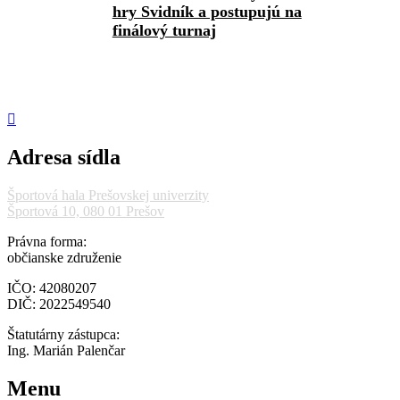
hry Svidník a postupujú na
finálový turnaj
Adresa sídla
Športová hala Prešovskej univerzity
Športová 10, 080 01 Prešov
Právna forma:
občianske združenie
IČO: 42080207
DIČ: 2022549540
Štatutárny zástupca:
Ing. Marián Palenčar
Menu