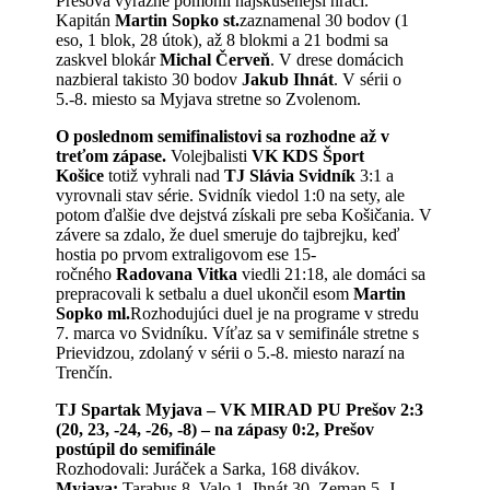
Prešova výrazne pomohli najskúsenejší hráči.
Kapitán
Martin Sopko st.
zaznamenal 30 bodov (1
eso, 1 blok, 28 útok), až 8 blokmi a 21 bodmi sa
zaskvel blokár
Michal Červeň
. V drese domácich
nazbieral takisto 30 bodov
Jakub Ihnát
. V sérii o
5.-8. miesto sa Myjava stretne so Zvolenom.
O poslednom semifinalistovi sa rozhodne až v
treťom zápase.
Volejbalisti
VK KDS Šport
Košice
totiž vyhrali nad
TJ Slávia Svidník
3:1 a
vyrovnali stav série. Svidník viedol 1:0 na sety, ale
potom ďalšie dve dejstvá získali pre seba Košičania. V
závere sa zdalo, že duel smeruje do tajbrejku, keď
hostia po prvom extraligovom ese 15-
ročného
Radovana Vitka
viedli 21:18, ale domáci sa
prepracovali k setbalu a duel ukončil esom
Martin
Sopko ml.
Rozhodujúci duel je na programe v stredu
7. marca vo Svidníku. Víťaz sa v semifinále stretne s
Prievidzou, zdolaný v sérii o 5.-8. miesto narazí na
Trenčín.
TJ Spartak Myjava – VK MIRAD PU Prešov 2:3
(20, 23, -24, -26, -8) – na zápasy 0:2, Prešov
postúpil do semifinále
Rozhodovali: Juráček a Sarka, 168 divákov.
Myjava:
Tarabus 8, Valo 1, Ihnát 30, Zeman 5, J.