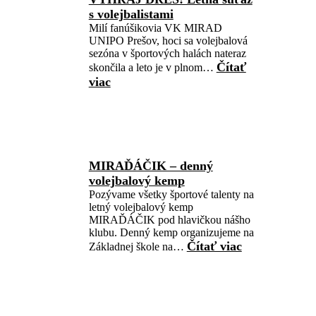
s volejbalistami
Milí fanúšikovia VK MIRAD
UNIPO Prešov, hoci sa volejbalová
sezóna v športových halách nateraz
Čítať
skončila a leto je v plnom…
viac
MIRAĎÁČIK – denný
volejbalový kemp
Pozývame všetky športové talenty na
letný volejbalový kemp
MIRAĎÁČIK pod hlavičkou nášho
klubu. Denný kemp organizujeme na
Čítať viac
Základnej škole na…