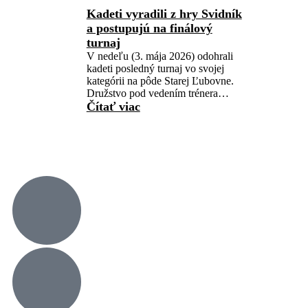
Kadeti vyradili z hry Svidník
a postupujú na finálový
turnaj
V nedeľu (3. mája 2026) odohrali
kadeti posledný turnaj vo svojej
kategórii na pôde Starej Ľubovne.
Družstvo pod vedením trénera…
Čítať viac