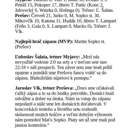
Petráš 15, Pokopec 17, libero T. Patúc (Konc 2,
Jalovecký 0, Watzka 0, Holinga 0). Tréner: Ľ. Šalata.
Prešov:
Červeň 21, Jurko 0, M. Sopko st. 30,
Mikovčík 10, Katona 11, Hudák 10, libero T. Lampart
(Feňo 3, Gula 0, S. Lampart 0, Macko 0). Tréner: J.
Vlk.
Najlepší hráč zápasu (MVP):
Martin Sopko st.
(Prešov)
Ľuboslav Šalata, tréner Myjavy:
„Mrzí nás
nevyužité vedenie 2:0 na sety a v treťom sete stav
22:18 v náš prospech. Ten záver setu sme hrali príliš
opatrne a ponúkli sme Prešovu šancu vrátiť sa do
zápasu. Blahoželám súperovi k postupu.“
Jaroslav Vlk, tréner Prešova:
„Dnes sme očakávali
ťažký zápas a to sa do bodky potvrdilo. Domáci hrali
odvážne a dobre na útoku. Nám sa vstup do zápasu
nepodaril a stále sme len domácich doťahovali. V
koncovkách tretieho a štvrtého setu rozhodli
skúsenosti mojich hráčov a veľmi dobrým výkonom
nám pomohol Maťo Sopko. Piaty set už sme mali pod
jasnou kontrolou.“