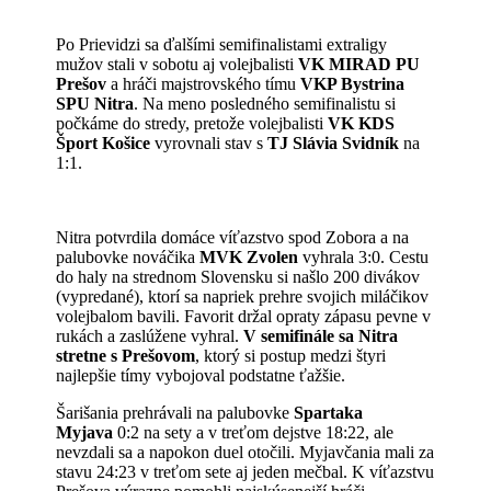
Po Prievidzi sa ďalšími semifinalistami extraligy
mužov stali v sobotu aj volejbalisti
VK MIRAD PU
Prešov
a hráči majstrovského tímu
VKP Bystrina
SPU Nitra
. Na meno posledného semifinalistu si
počkáme do stredy, pretože volejbalisti
VK KDS
Šport Košice
vyrovnali stav s
TJ Slávia Svidník
na
1:1.
Nitra potvrdila domáce víťazstvo spod Zobora a na
palubovke nováčika
MVK Zvolen
vyhrala 3:0. Cestu
do haly na strednom Slovensku si našlo 200 divákov
(vypredané), ktorí sa napriek prehre svojich miláčikov
volejbalom bavili. Favorit držal opraty zápasu pevne v
rukách a zaslúžene vyhral.
V semifinále sa Nitra
stretne s Prešovom
, ktorý si postup medzi štyri
najlepšie tímy vybojoval podstatne ťažšie.
Šarišania prehrávali na palubovke
Spartaka
Myjava
0:2 na sety a v treťom dejstve 18:22, ale
nevzdali sa a napokon duel otočili. Myjavčania mali za
stavu 24:23 v treťom sete aj jeden mečbal. K víťazstvu