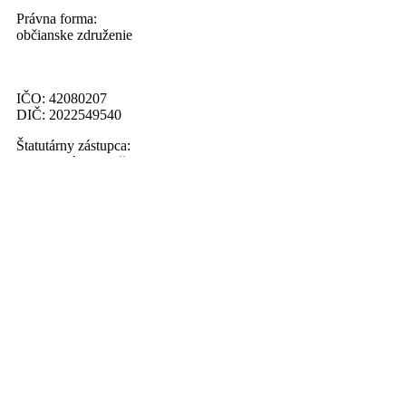
Právna forma:
občianske združenie
IČO: 42080207
DIČ: 2022549540
Štatutárny zástupca:
Ing. Marián Palenčar
Menu
Novinky
Muži
Fotogaléria
Kalendár udalostí
Základné údaje
História
Prihláste sa na odber noviniek