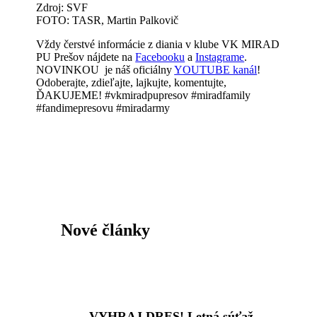
Zdroj: SVF
FOTO: TASR, Martin Palkovič
Vždy čerstvé informácie z diania v klube VK MIRAD
PU Prešov nájdete na
Facebooku
a
Instagrame
.
NOVINKOU je náš oficiálny
YOUTUBE kanál
!
Odoberajte, zdieľajte, lajkujte, komentujte,
ĎAKUJEME! #vkmiradpupresov #miradfamily
#fandimepresovu #miradarmy
Nové články
VYHRAJ DRES! Letná súťaž