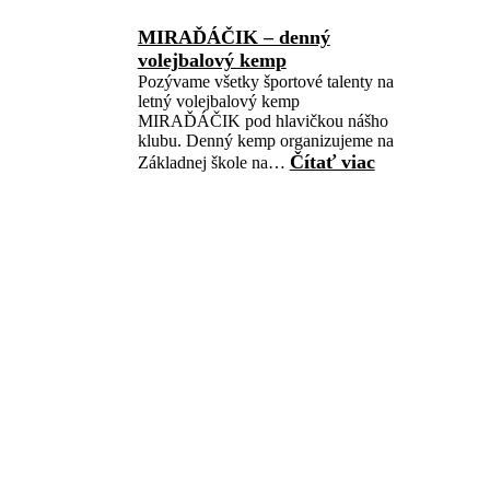
MIRAĎÁČIK – denný
volejbalový kemp
Pozývame všetky športové talenty na
letný volejbalový kemp
MIRAĎÁČIK pod hlavičkou nášho
klubu. Denný kemp organizujeme na
Čítať viac
Základnej škole na…