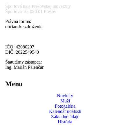
Športová hala Prešovskej univerzity
Športová 10, 080 01 Prešov
Právna forma:
občianske združenie
IČO: 42080207
DIČ: 2022549540
Štatutárny zástupca:
Ing. Marián Palenčar
Menu
Novinky
Muži
Fotogaléria
Kalendár udalostí
Základné údaje
História