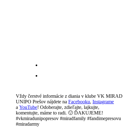
Vždy čerstvé informácie z diania v klube VK MIRAD
UNIPO Prešov nájdete na
Facebooku
,
Instagrame
a
YouTube
! Odoberajte, zdieľajte, lajkujte,
komentujte, máme to radi. 🙂 ĎAKUJEME!
#vkmiradunipopresov #miradfamily #fandimepresovu
#miradarmy