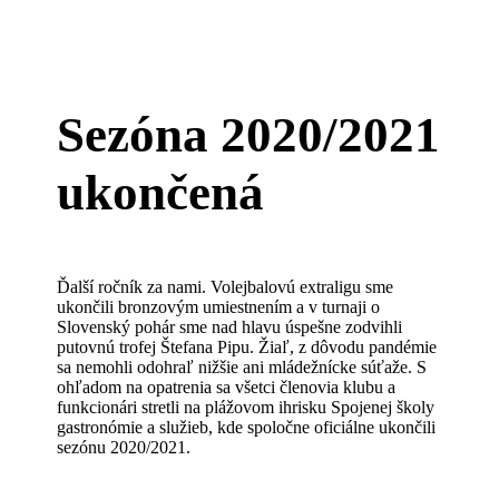
Sezóna 2020/2021
ukončená
Ďalší ročník za nami. Volejbalovú extraligu sme
ukončili bronzovým umiestnením a v turnaji o
Slovenský pohár sme nad hlavu úspešne zodvihli
putovnú trofej Štefana Pipu. Žiaľ, z dôvodu pandémie
sa nemohli odohraľ nižšie ani mládežnícke súťaže. S
ohľadom na opatrenia sa všetci členovia klubu a
funkcionári stretli na plážovom ihrisku Spojenej školy
gastronómie a služieb, kde spoločne oficiálne ukončili
sezónu 2020/2021.