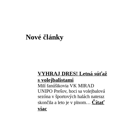
Nové články
VYHRAJ DRES! Letná súťaž
s volejbalistami
Milí fanúšikovia VK MIRAD
UNIPO Prešov, hoci sa volejbalová
sezóna v športových halách nateraz
Čítať
skončila a leto je v plnom…
viac