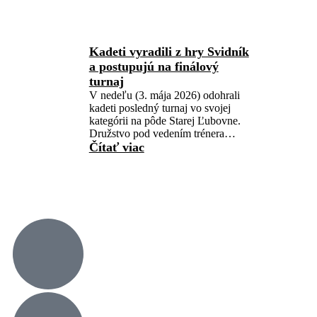
Kadeti vyradili z hry Svidník
a postupujú na finálový
turnaj
V nedeľu (3. mája 2026) odohrali
kadeti posledný turnaj vo svojej
kategórii na pôde Starej Ľubovne.
Družstvo pod vedením trénera…
Čítať viac