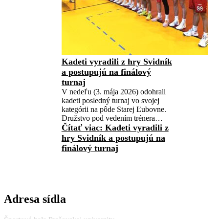
Kadeti vyradili z hry Svidník
a postupujú na finálový
turnaj
V nedeľu (3. mája 2026) odohrali
kadeti posledný turnaj vo svojej
kategórii na pôde Starej Ľubovne.
Družstvo pod vedením trénera…
Čítať viac
: Kadeti vyradili z
hry Svidník a postupujú na
finálový turnaj
Adresa sídla