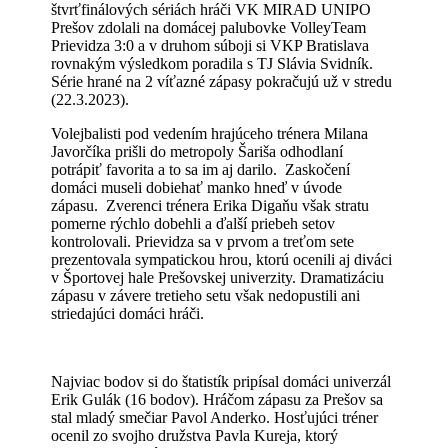
štvrťfinálových sériách hráči VK MIRAD UNIPO
Prešov zdolali na domácej palubovke VolleyTeam
Prievidza 3:0 a v druhom súboji si VKP Bratislava
rovnakým výsledkom poradila s TJ Slávia Svidník.
Série hrané na 2 víťazné zápasy pokračujú už v stredu
(22.3.2023).
Volejbalisti pod vedením hrajúceho trénera Milana
Javorčíka prišli do metropoly Šariša odhodlaní
potrápiť favorita a to sa im aj darilo. Zaskočení
domáci museli dobiehať manko hneď v úvode
zápasu. Zverenci trénera Erika Digaňu však stratu
pomerne rýchlo dobehli a ďalší priebeh setov
kontrolovali. Prievidza sa v prvom a treťom sete
prezentovala sympatickou hrou, ktorú ocenili aj diváci
v Športovej hale Prešovskej univerzity. Dramatizáciu
zápasu v závere tretieho setu však nedopustili ani
striedajúci domáci hráči.
Najviac bodov si do štatistík pripísal domáci univerzál
Erik Gulák (16 bodov). Hráčom zápasu za Prešov sa
stal mladý smečiar Pavol Anderko. Hosťujúci tréner
ocenil zo svojho družstva Pavla Kureja, ktorý