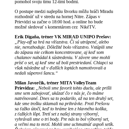
pomohol svoju tímu 12-timi bodmi.
O postupe medzi najlepšiu štvorku môžu hráči Miradu
rozhodnúť už v stredu na hornej Nitre. Zápas v
Prievidzi sa začne o 18:00 hod. a online ho bude
možné sledovať s komentárom cez NikéTV.
Erik Digaňa, tréner VK MIRAD UNIPO Prešov:
„Play-off sa hrá na víťazstva. Či sú utrápené, alebo
nie, nerozhoduje. Dôležité bolo víťazstvo. Vstúpili sme
do zápasu nie celkom koncentrovane, aj keď som
chalanov nabádal k sústredeniu. V závere sme mohli
prísť o set, aj keď sme už boli prestriedaní. Chlapci sa
však následne už v ďalších loptách namotivovali a
nedali súperovi šancu.“
Milan Javorčík, tréner MITA VolleyTeam
Prievidza:
„Neboli sme favorit tohto duelu, ale prišli
sme sem zabojovať, ukázať čo v nás je, čo máme
natrénované. Dnes sa to podarilo, až na ten druhý set,
kde sme trošku sklamali na prihrávke. Proti Prešovu
sa ťažko útočí, keď to hráme len z hlavného kolíka,
z ťažkých lôpt. Tretí set z našej strany výborný,
vyhrávali sme o tri body. Pre nás to bol výborný set,
a veľmi ma to mrzí. Mohli sme uchmatnúť aspoň setík.