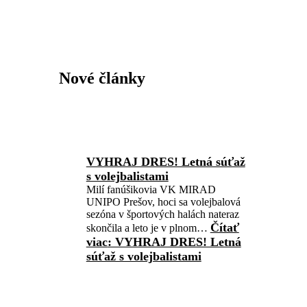
Nové články
VYHRAJ DRES! Letná súťaž
s volejbalistami
Milí fanúšikovia VK MIRAD
UNIPO Prešov, hoci sa volejbalová
sezóna v športových halách nateraz
Čítať
skončila a leto je v plnom…
viac
: VYHRAJ DRES! Letná
súťaž s volejbalistami