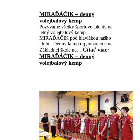
MIRAĎÁČIK – denný
volejbalový kemp
Pozývame všetky športové talenty na
letný volejbalový kemp
MIRAĎÁČIK pod hlavičkou nášho
klubu. Denný kemp organizujeme na
Čítať viac
:
Základnej škole na…
MIRAĎÁČIK – denný
volejbalový kemp