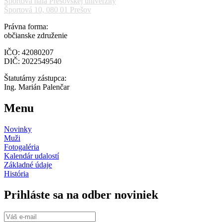
Športová hala Prešovskej univerzity
Športová 10, 080 01 Prešov
Právna forma:
občianske združenie
IČO: 42080207
DIČ: 2022549540
Štatutárny zástupca:
Ing. Marián Palenčar
Menu
Novinky
Muži
Fotogaléria
Kalendár udalostí
Základné údaje
História
Prihláste sa na odber noviniek