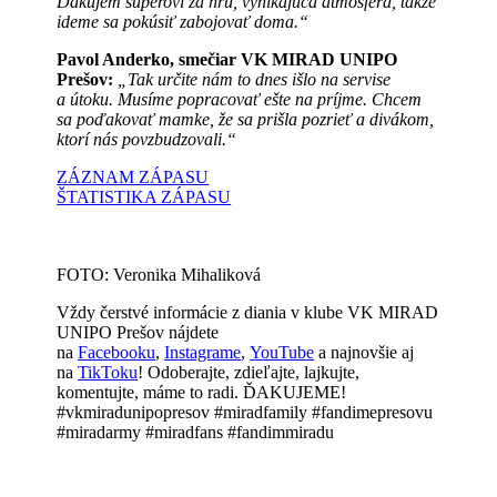
Ďakujem súperovi za hru, vynikajúca atmosféra, takže
ideme sa pokúsiť zabojovať doma.“
Pavol Anderko, smečiar VK MIRAD UNIPO
Prešov:
„Tak určite nám to dnes išlo na servise
a útoku. Musíme popracovať ešte na príjme. Chcem
sa poďakovať mamke, že sa prišla pozrieť a divákom,
ktorí nás povzbudzovali.“
ZÁZNAM ZÁPASU
ŠTATISTIKA ZÁPASU
FOTO: Veronika Mihaliková
Vždy čerstvé informácie z diania v klube VK MIRAD
UNIPO Prešov nájdete
na
Facebooku
,
Instagrame
,
YouTube
a najnovšie aj
na
TikToku
! Odoberajte, zdieľajte, lajkujte,
komentujte, máme to radi. ĎAKUJEME!
#vkmiradunipopresov #miradfamily #fandimepresovu
#miradarmy #miradfans #fandimmiradu