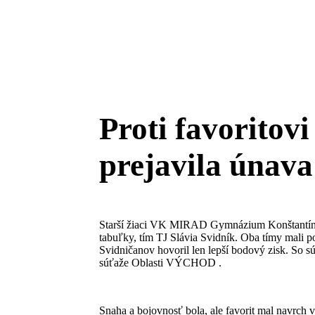
Proti favoritovi
prejavila únava
Starší žiaci VK MIRAD Gymnázium Konštantínova
tabuľky, tím TJ Slávia Svidník. Oba tímy mali 
Svidničanov hovoril len lepší bodový zisk. So 
súťaže Oblasti VÝCHOD .
Snaha a bojovnosť bola, ale favorit mal navrch 