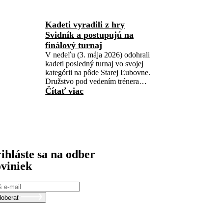
Kadeti vyradili z hry
Svidník a postupujú na
finálový turnaj
V nedeľu (3. mája 2026) odohrali
kadeti posledný turnaj vo svojej
kategórii na pôde Starej Ľubovne.
Družstvo pod vedením trénera…
Čítať viac
ihláste sa na odber
viniek
oberať