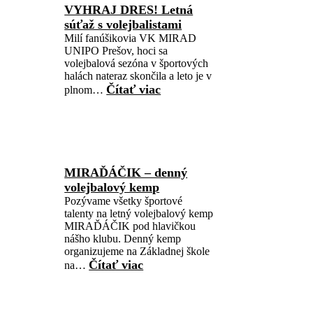
VYHRAJ DRES! Letná
súťaž s volejbalistami
Milí fanúšikovia VK MIRAD
UNIPO Prešov, hoci sa
volejbalová sezóna v športových
halách nateraz skončila a leto je v
Čítať viac
plnom…
MIRAĎÁČIK – denný
volejbalový kemp
Pozývame všetky športové
talenty na letný volejbalový kemp
MIRAĎÁČIK pod hlavičkou
nášho klubu. Denný kemp
organizujeme na Základnej škole
Čítať viac
na…