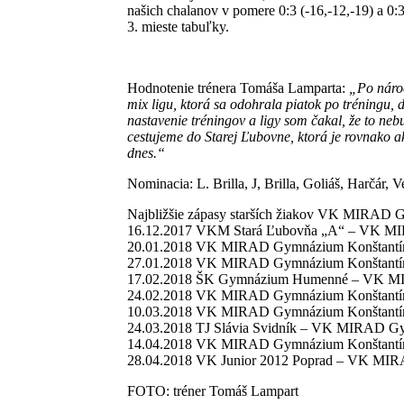
našich chalanov v pomere 0:3 (-16,-12,-19) a 0:
3. mieste tabuľky.
Hodnotenie trénera Tomáša Lamparta:
„Po nároč
mix ligu, ktorá sa odohrala piatok po tréningu
nastavenie tréningov a ligy som čakal, že to neb
cestujeme do Starej Ľubovne, ktorá je rovnako ak
dnes.“
Nominacia: L. Brilla, J, Brilla, Goliáš, Harčár, 
Najbližšie zápasy starších žiakov VK MIRAD 
16.12.2017 VKM Stará Ľubovňa „A“ – VK M
20.01.2018 VK MIRAD Gymnázium Konštantín
27.01.2018 VK MIRAD Gymnázium Konštantí
17.02.2018 ŠK Gymnázium Humenné – VK M
24.02.2018 VK MIRAD Gymnázium Konštantí
10.03.2018 VK MIRAD Gymnázium Konštantín
24.03.2018 TJ Slávia Svidník – VK MIRAD G
14.04.2018 VK MIRAD Gymnázium Konštantí
28.04.2018 VK Junior 2012 Poprad – VK MI
FOTO: tréner Tomáš Lampart