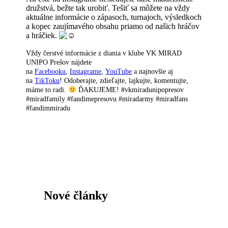
družstvá, bežte tak urobiť. Tešiť sa môžete na vždy
aktuálne informácie o zápasoch, turnajoch, výsledkoch
a kopec zaujímavého obsahu priamo od našich hráčov
a hráčiek.
Vždy čerstvé informácie z diania v klube VK MIRAD
UNIPO Prešov nájdete
na
Facebooku
,
Instagrame
,
YouTube
a najnovšie aj
na
TikToku
! Odoberajte, zdieľajte, lajkujte, komentujte,
máme to radi.
ĎAKUJEME! #vkmiradunipopresov
#miradfamily #fandimepresovu #miradarmy #miradfans
#fandimmiradu
Nové články