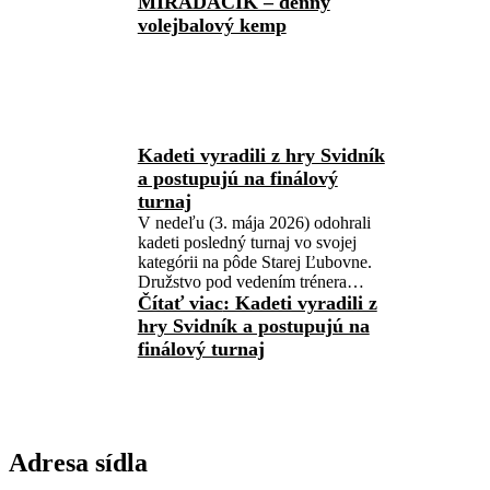
MIRAĎÁČIK – denný
volejbalový kemp
Kadeti vyradili z hry Svidník
a postupujú na finálový
turnaj
V nedeľu (3. mája 2026) odohrali
kadeti posledný turnaj vo svojej
kategórii na pôde Starej Ľubovne.
Družstvo pod vedením trénera…
Čítať viac
: Kadeti vyradili z
hry Svidník a postupujú na
finálový turnaj
Adresa sídla