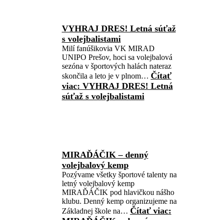
VYHRAJ DRES! Letná súťaž
s volejbalistami
Milí fanúšikovia VK MIRAD
UNIPO Prešov, hoci sa volejbalová
sezóna v športových halách nateraz
Čítať
skončila a leto je v plnom…
viac
: VYHRAJ DRES! Letná
súťaž s volejbalistami
MIRAĎÁČIK – denný
volejbalový kemp
Pozývame všetky športové talenty na
letný volejbalový kemp
MIRAĎÁČIK pod hlavičkou nášho
klubu. Denný kemp organizujeme na
Čítať viac
:
Základnej škole na…