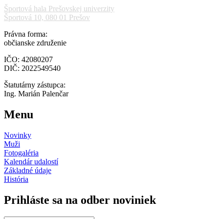
Športová hala Prešovskej univerzity
Športová 10, 080 01 Prešov
Právna forma:
občianske združenie
IČO: 42080207
DIČ: 2022549540
Štatutárny zástupca:
Ing. Marián Palenčar
Menu
Novinky
Muži
Fotogaléria
Kalendár udalostí
Základné údaje
História
Prihláste sa na odber noviniek