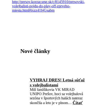
http://presov.korzar.sme.sk/c/8145910/presovski-
volejbalisti-pojdu-do-play-off-zprveho-
miesta.html#ixzz41bjGsabm
Nové články
VYHRAJ DRES! Letná súťaž
s volejbalistami
Milí fanúšikovia VK MIRAD
UNIPO Prešov, hoci sa volejbalová
sezóna v športových halách nateraz
Čítať
skončila a leto je v plnom…