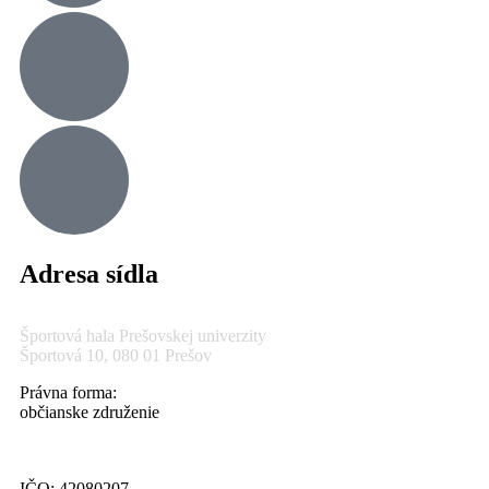
Adresa sídla
Športová hala Prešovskej univerzity
Športová 10, 080 01 Prešov
Právna forma:
občianske združenie
IČO: 42080207