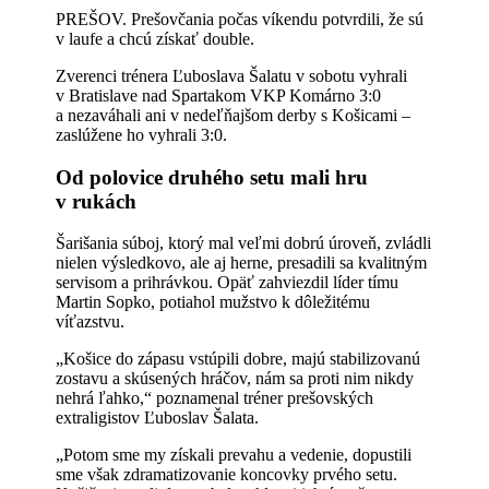
PREŠOV. Prešovčania počas víkendu potvrdili, že sú
v laufe a chcú získať double.
Zverenci trénera Ľuboslava Šalatu v sobotu vyhrali
v Bratislave nad Spartakom VKP Komárno 3:0
a nezaváhali ani v nedeľňajšom derby s Košicami –
zaslúžene ho vyhrali 3:0.
Od polovice druhého setu mali hru
v rukách
Šarišania súboj, ktorý mal veľmi dobrú úroveň, zvládli
nielen výsledkovo, ale aj herne, presadili sa kvalitným
servisom a prihrávkou. Opäť zahviezdil líder tímu
Martin Sopko, potiahol mužstvo k dôležitému
víťazstvu.
„Košice do zápasu vstúpili dobre, majú stabilizovanú
zostavu a skúsených hráčov, nám sa proti nim nikdy
nehrá ľahko,“ poznamenal tréner prešovských
extraligistov Ľuboslav Šalata.
„Potom sme my získali prevahu a vedenie, dopustili
sme však zdramatizovanie koncovky prvého setu.