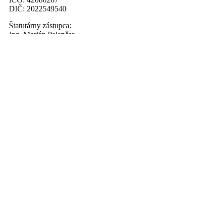
DIČ: 2022549540
Štatutárny zástupca:
Ing. Marián Palenčar
Menu
Novinky
Muži
Fotogaléria
Kalendár udalostí
Základné údaje
História
Prihláste sa na odber noviniek
Odoberať
© VK Mirad UNIPO Prešov / 2010-2026