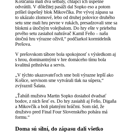
Košičania mali dva setbaly, chlapci ich úspešne
odvrátili. V dôležitej pasáži dal Sopko eso a potom
prišiel úspešný blok Mikovčíka. Pre vývoj zápasu sa
to ukázalo zlomové, lebo od druhej polovice druhého
setu sme mali hru pevne v rukách, presadzovali sme sa
blokmi a útočným volejbalom. Do hry ešte v priebehu
prvého setu zasiahol nahrávač Kamil Feňo – našu
útočnú hru výrazne oživil,“ podčiarkol kormidelník
Prešova.
V prešovskom tábore bola spokojnosť s výsledkom aj
s hrou, dominantnými v hre domáceho tímu bola
kvalitná prihrávka a servis.
„V týchto ukazovateľoch sme boli výrazne lepší ako
Košice, servisom sme vytvárali tlak na súpera,“
zvýraznil Šalata.
„Ťahúň mužstva Martin Sopko dosiahol dvadsať
bodov, z nich šesť es. Do hry zasiahli aj Feňo, Digaňa
a Mikovčík a boli platnými hráčmi. Som rád, že
družstvo pred Final Four Slovenského pohára má
formu.“
Doma sú silní, do zápasu dali všetko