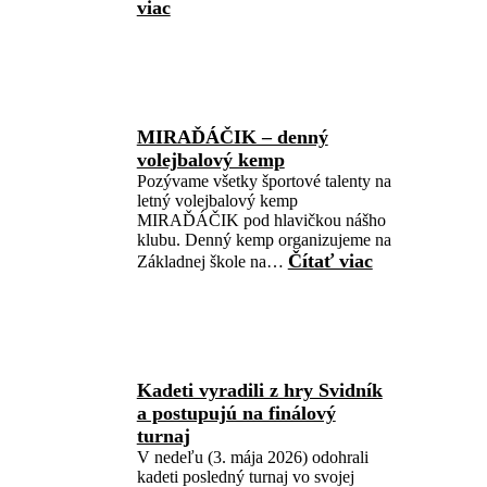
viac
MIRAĎÁČIK – denný
volejbalový kemp
Pozývame všetky športové talenty na
letný volejbalový kemp
MIRAĎÁČIK pod hlavičkou nášho
klubu. Denný kemp organizujeme na
Čítať viac
Základnej škole na…
Kadeti vyradili z hry Svidník
a postupujú na finálový
turnaj
V nedeľu (3. mája 2026) odohrali
kadeti posledný turnaj vo svojej