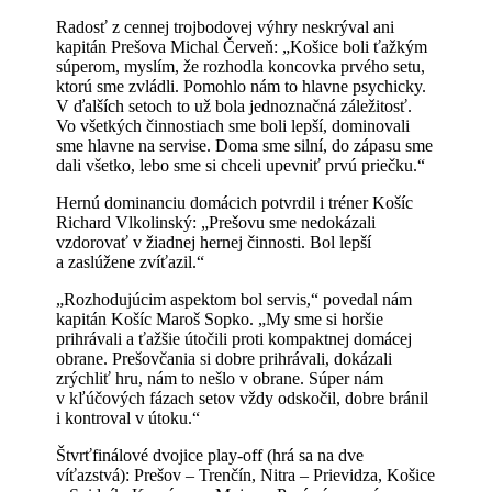
Radosť z cennej trojbodovej výhry neskrýval ani
kapitán Prešova Michal Červeň: „Košice boli ťažkým
súperom, myslím, že rozhodla koncovka prvého setu,
ktorú sme zvládli. Pomohlo nám to hlavne psychicky.
V ďalších setoch to už bola jednoznačná záležitosť.
Vo všetkých činnostiach sme boli lepší, dominovali
sme hlavne na servise. Doma sme silní, do zápasu sme
dali všetko, lebo sme si chceli upevniť prvú priečku.“
Hernú dominanciu domácich potvrdil i tréner Košíc
Richard Vlkolinský: „Prešovu sme nedokázali
vzdorovať v žiadnej hernej činnosti. Bol lepší
a zaslúžene zvíťazil.“
„Rozhodujúcim aspektom bol servis,“ povedal nám
kapitán Košíc Maroš Sopko. „My sme si horšie
prihrávali a ťažšie útočili proti kompaktnej domácej
obrane. Prešovčania si dobre prihrávali, dokázali
zrýchliť hru, nám to nešlo v obrane. Súper nám
v kľúčových fázach setov vždy odskočil, dobre bránil
i kontroval v útoku.“
Štvrťfinálové dvojice play-off (hrá sa na dve
víťazstvá): Prešov – Trenčín, Nitra – Prievidza, Košice