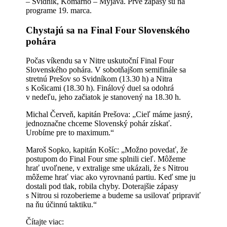
– Svidník, Komárno – Myjava. Prvé zápasy sú na
programe 19. marca.
Chystajú sa na Final Four Slovenského
pohára
Počas víkendu sa v Nitre uskutoční Final Four
Slovenského pohára. V sobotňajšom semifinále sa
stretnú Prešov so Svidníkom (13.30 h) a Nitra
s Košicami (18.30 h). Finálový duel sa odohrá
v nedeľu, jeho začiatok je stanovený na 18.30 h.
Michal Červeň, kapitán Prešova: „Cieľ máme jasný,
jednoznačne chceme Slovenský pohár získať.
Urobíme pre to maximum.“
Maroš Sopko, kapitán Košíc: „Možno povedať, že
postupom do Final Four sme splnili cieľ. Môžeme
hrať uvoľnene, v extralige sme ukázali, že s Nitrou
môžeme hrať viac ako vyrovnanú partiu. Keď sme ju
dostali pod tlak, robila chyby. Doterajšie zápasy
s Nitrou si rozoberieme a budeme sa usilovať pripraviť
na ňu účinnú taktiku.“
Čítajte viac: