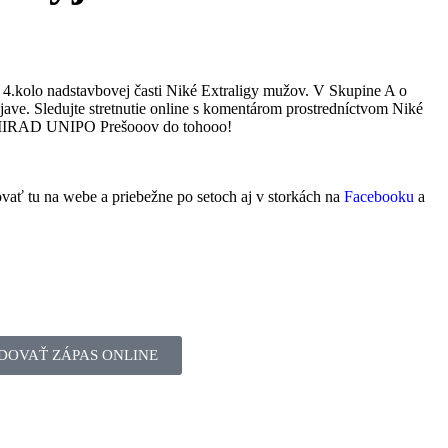
 4.kolo nadstavbovej časti Niké Extraligy mužov. V Skupine A o
jave. Sledujte stretnutie online s komentárom prostredníctvom Niké
 MIRAD UNIPO Prešooov do tohooo!
vať tu na webe a priebežne po setoch aj v storkách na
Facebooku
a
DOVAŤ ZÁPAS ONLINE