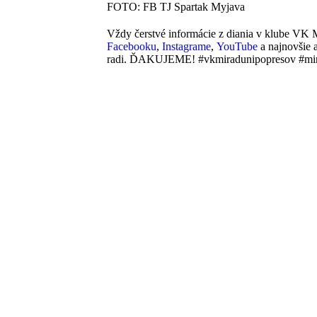
FOTO: FB TJ Spartak Myjava
Vždy čerstvé informácie z diania v klube V
Facebooku
,
Instagrame
,
YouTube
a najnovšie 
radi. ĎAKUJEME! #vkmiradunipopresov #mira