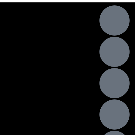
nky
Muži
Mládež
Fotogaléria
dár udalostí
Partneri
História
dné údaje