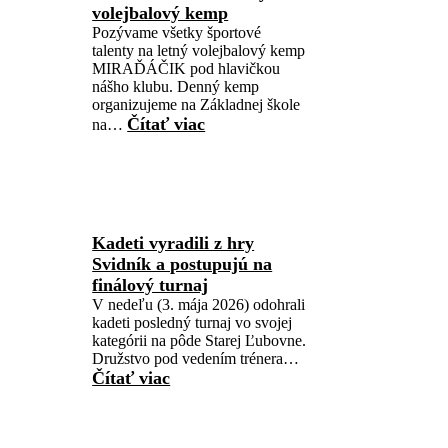
volejbalový kemp
Pozývame všetky športové
talenty na letný volejbalový kemp
MIRAĎÁČIK pod hlavičkou
nášho klubu. Denný kemp
organizujeme na Základnej škole
Čítať viac
na…
Kadeti vyradili z hry
Svidník a postupujú na
finálový turnaj
V nedeľu (3. mája 2026) odohrali
kadeti posledný turnaj vo svojej
kategórii na pôde Starej Ľubovne.
Družstvo pod vedením trénera…
Čítať viac