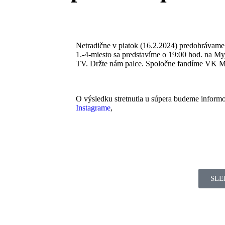
Netradične v piatok (16.2.2024) predohrávame
1.-4-miesto sa predstavíme o 19:00 hod. na My
TV. Držte nám palce. Spoločne fandíme VK
O výsledku stretnutia u súpera budeme informo
Instagrame
,
SLE