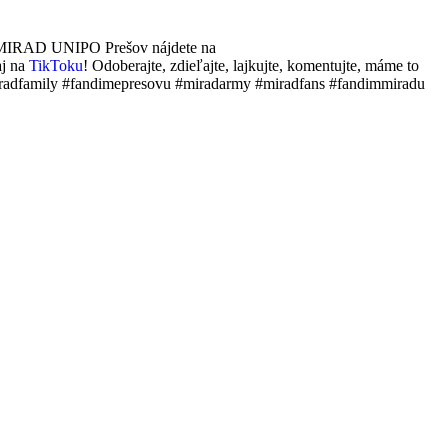
K MIRAD UNIPO Prešov nájdete na
aj na
TikToku
! Odoberajte, zdieľajte, lajkujte, komentujte, máme to
dfamily #fandimepresovu #miradarmy #miradfans #fandimmiradu