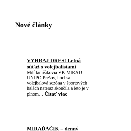
Nové články
VYHRAJ DRES! Letná
súťaž s volejbalistami
Milí fanúšikovia VK MIRAD
UNIPO Prešov, hoci sa
volejbalová sezóna v športových
halách nateraz skončila a leto je v
Čítať viac
plnom…
MIRAĎÁČIK – denný