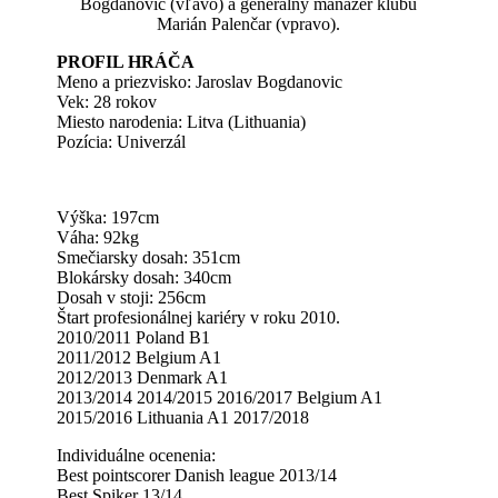
Bogdanovic (vľavo) a generálny manažér klubu
Marián Palenčar (vpravo).
PROFIL HRÁČA
Meno a priezvisko: Jaroslav Bogdanovic
Vek: 28 rokov
Miesto narodenia: Litva (Lithuania)
Pozícia: Univerzál
Výška: 197cm
Váha: 92kg
Smečiarsky dosah: 351cm
Blokársky dosah: 340cm
Dosah v stoji: 256cm
Štart profesionálnej kariéry v roku 2010.
2010/2011 Poland B1
2011/2012 Belgium A1
2012/2013 Denmark A1
2013/2014 2014/2015 2016/2017 Belgium A1
2015/2016 Lithuania A1 2017/2018
Individuálne ocenenia:
Best pointscorer Danish league 2013/14
Best Spiker 13/14