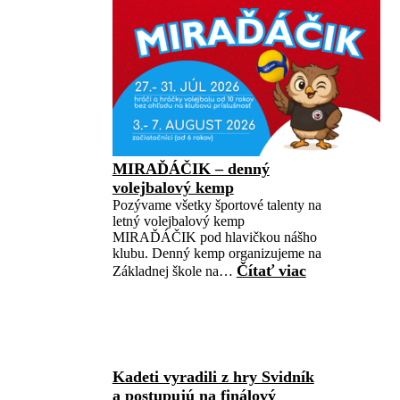
MIRAĎÁČIK – denný
volejbalový kemp
Pozývame všetky športové talenty na
letný volejbalový kemp
MIRAĎÁČIK pod hlavičkou nášho
klubu. Denný kemp organizujeme na
Čítať viac
Základnej škole na…
Kadeti vyradili z hry Svidník
a postupujú na finálový