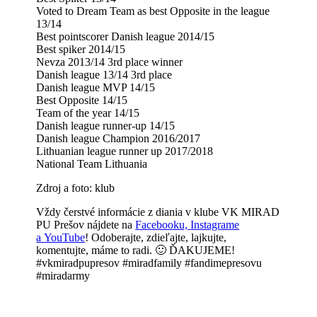
Voted to Dream Team as best Opposite in the league
13/14
Best pointscorer Danish league 2014/15
Best spiker 2014/15
Nevza 2013/14 3rd place winner
Danish league 13/14 3rd place
Danish league MVP 14/15
Best Opposite 14/15
Team of the year 14/15
Danish league runner-up 14/15
Danish league Champion 2016/2017
Lithuanian league runner up 2017/2018
National Team Lithuania
Zdroj a foto: klub
Vždy čerstvé informácie z diania v klube VK MIRAD
PU Prešov nájdete na
Facebooku,
Instagrame
a
YouTube
! Odoberajte, zdieľajte, lajkujte,
komentujte, máme to radi. 🙂 ĎAKUJEME!
#vkmiradpupresov #miradfamily #fandimepresovu
#miradarmy