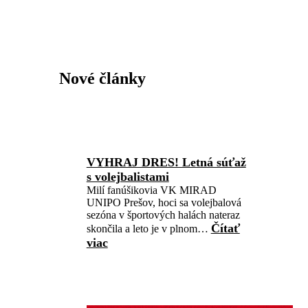
Nové články
VYHRAJ DRES! Letná súťaž
s volejbalistami
Milí fanúšikovia VK MIRAD
UNIPO Prešov, hoci sa volejbalová
sezóna v športových halách nateraz
Čítať
skončila a leto je v plnom…
viac