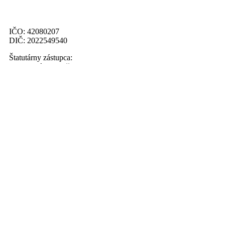
IČO: 42080207
DIČ: 2022549540
Štatutárny zástupca:
Ing. Marián Palenčar
Menu
Novinky
Muži
Fotogaléria
Kalendár udalostí
Základné údaje
História
Prihláste sa na odber noviniek
Odoberať