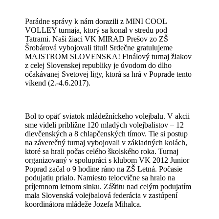
Parádne správy k nám dorazili z MINI COOL
VOLLEY turnaja, ktorý sa konal v stredu pod
Tatrami. Naši žiaci VK MIRAD Prešov zo ZŠ
Šrobárová vybojovali titul! Srdečne gratulujeme
MAJSTROM SLOVENSKA! Finálový turnaj žiakov
z celej Slovenskej republiky je úvodom do dlho
očakávanej Svetovej ligy, ktorá sa hrá v Poprade tento
víkend (2.-4.6.2017).
Bol to opäť sviatok mládežníckeho volejbalu. V akcii
sme videli približne 120 mladých volejbalistov – 12
dievčenských a 8 chlapčenských tímov. Tie si postup
na záverečný turnaj vybojovali v základných kolách,
ktoré sa hrali počas celého školského roka. Turnaj
organizovaný v spolupráci s klubom VK 2012 Junior
Poprad začal o 9 hodine ráno na ZŠ Letná. Počasie
podujatiu prialo. Namiesto telocvične sa hralo na
príjemnom letnom slnku. Záštitu nad celým podujatím
mala Slovenská volejbalová federácia v zastúpení
koordinátora mládeže Jozefa Mihalca.