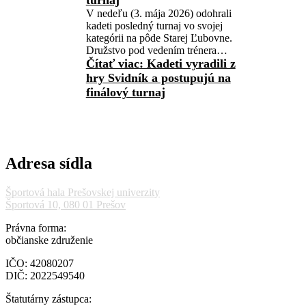
turnaj
V nedeľu (3. mája 2026) odohrali
kadeti posledný turnaj vo svojej
kategórii na pôde Starej Ľubovne.
Družstvo pod vedením trénera…
Čítať viac
: Kadeti vyradili z
hry Svidník a postupujú na
finálový turnaj
Adresa sídla
Športová hala Prešovskej univerzity
Športová 10, 080 01 Prešov
Právna forma:
občianske združenie
IČO: 42080207
DIČ: 2022549540
Štatutárny zástupca: