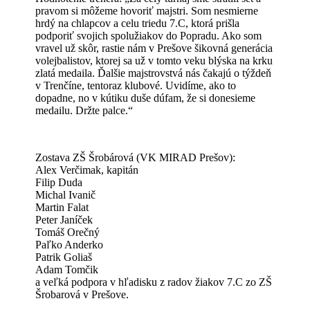
pravom si môžeme hovoriť majstri. Som nesmierne
hrdý na chlapcov a celu triedu 7.C, ktorá prišla
podporiť svojich spolužiakov do Popradu. Ako som
vravel už skôr, rastie nám v Prešove šikovná generácia
volejbalistov, ktorej sa už v tomto veku blýska na krku
zlatá medaila. Ďalšie majstrovstvá nás čakajú o týždeň
v Trenčíne, tentoraz klubové. Uvidíme, ako to
dopadne, no v kútiku duše dúfam, že si donesieme
medailu. Držte palce.“
Zostava ZŠ Šrobárová (VK MIRAD Prešov):
Alex Verčimak, kapitán
Filip Duda
Michal Ivanič
Martin Falat
Peter Janíček
Tomáš Orečný
Paľko Anderko
Patrik Goliaš
Adam Tomčik
a veľká podpora v hľadisku z radov žiakov 7.C zo ZŠ
Šrobarová v Prešove.