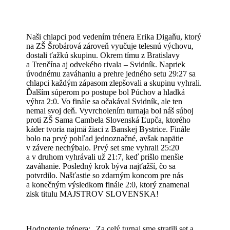
Naši chlapci pod vedením trénera Erika Digaňu, ktorý
na ZŠ Šrobárová zároveň vyučuje telesnú výchovu,
dostali ťažkú skupinu. Okrem tímu z Bratislavy
a Trenčína aj odvekého rivala – Svidník. Napriek
úvodnému zaváhaniu a prehre jedného setu 29:27 sa
chlapci každým zápasom zlepšovali a skupinu vyhrali.
Ďalším súperom po postupe bol Púchov a hladká
výhra 2:0. Vo finále sa očakával Svidník, ale ten
nemal svoj deň. Vyvrcholením turnaja bol náš súboj
proti ZŠ Sama Cambela Slovenská Ľupča, ktorého
káder tvoria najmä žiaci z Banskej Bystrice. Finále
bolo na prvý pohľad jednoznačné, avšak napätie
v závere nechýbalo. Prvý set sme vyhrali 25:20
a v druhom vyhrávali už 21:7, keď prišlo menšie
zaváhanie. Posledný krok býva najťažší, čo sa
potvrdilo. Našťastie so zdarným koncom pre nás
a konečným výsledkom finále 2:0, ktorý znamenal
zisk titulu MAJSTROV SLOVENSKA!
Hodnotenie trénera: „Za celý turnaj sme stratili set a