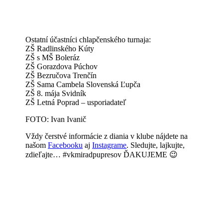
Ostatní účastníci chlapčenského turnaja:
ZŠ Radlinského Kúty
ZŠ s MŠ Boleráz
ZŠ Gorazdova Púchov
ZŠ Bezručova Trenčín
ZŠ Sama Cambela Slovenská Ľupča
ZŠ 8. mája Svidník
ZŠ Letná Poprad – usporiadateľ
FOTO: Ivan Ivanič
Vždy čerstvé informácie z diania v klube nájdete na
našom
Facebooku
aj
Instagrame
. Sledujte, lajkujte,
zdieľajte… #vkmiradpupresov ĎAKUJEME 😉