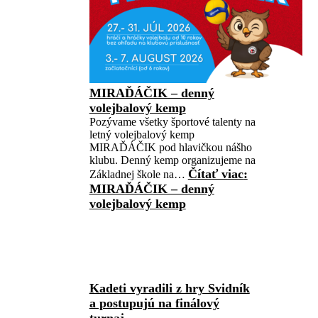
MIRAĎÁČIK – denný
volejbalový kemp
Pozývame všetky športové talenty na
letný volejbalový kemp
MIRAĎÁČIK pod hlavičkou nášho
klubu. Denný kemp organizujeme na
Čítať viac
:
Základnej škole na…
MIRAĎÁČIK – denný
volejbalový kemp
Kadeti vyradili z hry Svidník
a postupujú na finálový