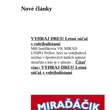
Nové články
VYHRAJ DRES! Letná súťaž
s volejbalistami
Milí fanúšikovia VK MIRAD
UNIPO Prešov, hoci sa volejbalová
sezóna v športových halách nateraz
Čítať
skončila a leto je v plnom…
viac
: VYHRAJ DRES! Letná
súťaž s volejbalistami