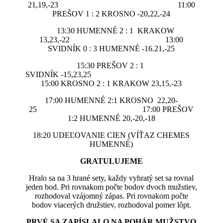
21,19,-23 11:00
PREŠOV 1 : 2 KROSNO -20,22,-24
13:30 HUMENNÉ 2 : 1 KRAKOW
13,23,-22 13:00
SVIDNÍK 0 : 3 HUMENNÉ -16.21,-25
15:30 PREŠOV 2 : 1
SVIDNÍK -15,23,25
15:00 KROSNO 2 : 1 KRAKOW 23,15,-23
17:00 HUMENNÉ 2:1 KROSNO 22,20-
25 17:00 PREŠOV
1:2 HUMENNÉ 20,-20,-18
18:20 UDEĽOVANIE CIEN (VÍŤAZ CHEMES
HUMENNÉ)
GRATULUJEME
Hralo sa na 3 hrané sety, každy vyhratý set sa rovnal
jeden bod. Pri rovnakom počte bodov dvoch mužstiev,
rozhodoval vzájomný zápas. Pri rovnakom počte
bodov viacerých družstiev, rozhodoval pomer lôpt.
PRVÉ SA ZAPÍSLALO NA POHÁR MUŽSTVO