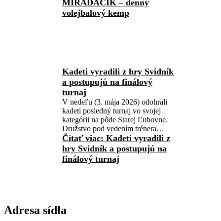
MIRAĎÁČIK – denný
volejbalový kemp
Kadeti vyradili z hry Svidník
a postupujú na finálový
turnaj
V nedeľu (3. mája 2026) odohrali
kadeti posledný turnaj vo svojej
kategórii na pôde Starej Ľubovne.
Družstvo pod vedením trénera…
Čítať viac
: Kadeti vyradili z
hry Svidník a postupujú na
finálový turnaj
Adresa sídla