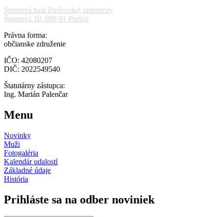
Športová hala Prešovskej univerzity
Športová 10, 080 01 Prešov
Právna forma:
občianske združenie
IČO: 42080207
DIČ: 2022549540
Štatutárny zástupca:
Ing. Marián Palenčar
Menu
Novinky
Muži
Fotogaléria
Kalendár udalostí
Základné údaje
História
Prihláste sa na odber noviniek