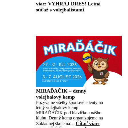
viac
: VYHRAJ DRES! Letná
súťaž s volejbalistami
MIRAĎÁČIK – denný
volejbalový kemp
Pozývame všetky športové talenty na
letný volejbalový kemp
MIRAĎÁČIK pod hlavičkou nášho
klubu. Denný kemp organizujeme na
Čítať viac
:
Základnej škole na…