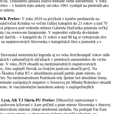
ťou. Tridsiateho januára oslávil tridsiate ôsme narodeniny. V roku
šov – v histórii tejto ankety od roku 1961 vystúpil na piedestál ako
to ankety.
 AWK Prešov:
V roku 2019 sa prvýkrát v kariére predstavila na
násťročná Kristína vo veľmi ťažkej kategórii do 21 rokov a nad 70
á príprava pod vedením trénera Gabriela Harčarika priniesla veľký
la i na svetovom šampionáte. V septembri oslávila devätnáste
kný darček – v kategórii do 21 rokov a nad 80 kg si vybojovala dve
 na majstrovstvách Slovenska v kategóriách žien a junioriek a v
Slovenská motoristická legenda aj vo veku šesťdesiatpäť rokov stále
cich i zahraničných súťažiach v pretekoch automobilov do vrchu
rinte. V roku 2019 obsadil na medzinárodných majstrovstvách
o. Ako najlepší Slovák za českým jazdcom skončil prvý. Na
Škodou Fabia R5 v absolútnom poradí patrilo piate miesto, zo
čim. Na medzinárodnom Pražskom rely šprinte bol absolútne ôsmy,
retnutie európskych majstrov v Sosnovej pri Mladej Boleslavi obsadil
iesto. Je viacnásobným laureátom ankety o najúspešnejších
a Lysá, AK TJ Slávia PU Prešov:
Dlhoročný reprezentant v
jazdovom lyžovaní v Aare pričinil o piate miesto Slovenska v tímovej
 obrovskom slalome získal striebornú medailu. Na podujatí Far East
ie a piate miesto, v obrovskom slalome skončil jedenásty, na