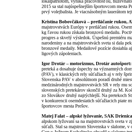
lokálpatriotom, vyniká pracovitosťou, húževnatos
2015 sa stal najúspešnejším športovcom mesta Pre
prvý volejbalista. Je viacnásobným lauerátom tej
Kristína Bobovčáková – pretláčanie rukou,
majstrovstvách Európy v pretláčaní rukou. Osem
kg ľavou rukou získala bronzovú medailu. Poctiv
progres a skvelý výsledok. Úspešnú premiéru ma
narodeniny a na majstrovstvách sveta si dala pe
bronzové medaily. Medailové pozície dosiahla aj
ligových zápoleniach.
Igor Drotár – motorizmus, Drotár autošport:
preteká a dosahuje úspechy na významných domá
(PAV), v klasických rely súťažiach aj v rely šp
Slovenska PAV v absolútnom poradí druhé miest
medzinárodných majstrovstvách SR v rely mu so 
slovenských pretekárov skončil druhý za M. Ko
zo Slovákov druhý najrýchlejší. Na pretekoch St
v konkurencii osemdesiatich súťažiacich piate m
športovcov mesta Prešov.
Matej Falat – alpské lyžovanie, SAK Drienic
alpskom lyžovaní sa na majstrovstvách sveta v z
súťaži. Stal sa majstrom Slovenska v slalome, v
Cup v Južnom Sachalinsku obsadil v slalome tret