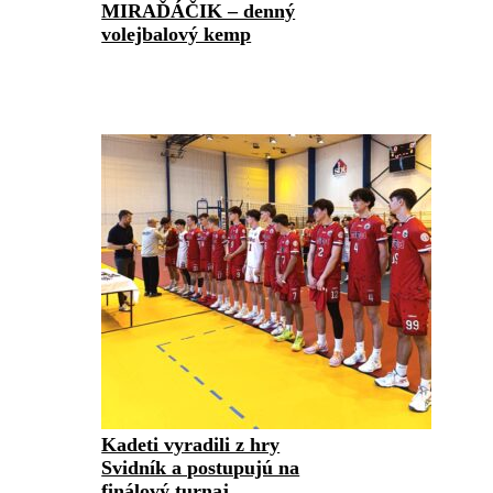
MIRAĎÁČIK – denný
volejbalový kemp
Kadeti vyradili z hry
Svidník a postupujú na
finálový turnaj