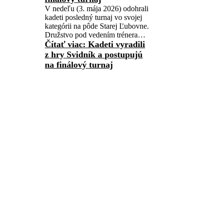
V nedeľu (3. mája 2026) odohrali
kadeti posledný turnaj vo svojej
kategórii na pôde Starej Ľubovne.
Družstvo pod vedením trénera…
Čítať viac
: Kadeti vyradili
z hry Svidník a postupujú
na finálový turnaj