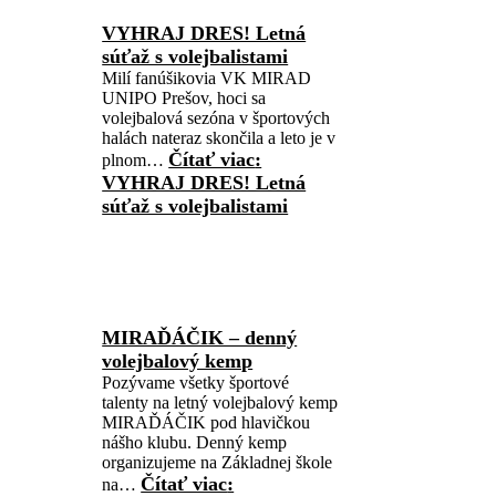
VYHRAJ DRES! Letná
súťaž s volejbalistami
Milí fanúšikovia VK MIRAD
UNIPO Prešov, hoci sa
volejbalová sezóna v športových
halách nateraz skončila a leto je v
Čítať viac
:
plnom…
VYHRAJ DRES! Letná
súťaž s volejbalistami
MIRAĎÁČIK – denný
volejbalový kemp
Pozývame všetky športové
talenty na letný volejbalový kemp
MIRAĎÁČIK pod hlavičkou
nášho klubu. Denný kemp
organizujeme na Základnej škole
Čítať viac
:
na…