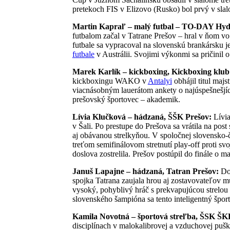
pretekoch FIS v Elizovo (Rusko) bol prvý v slal
Martin Kapraľ – malý futbal – TO-DAY Hyd
futbalom začal v Tatrane Prešov – hral v ňom v
futbale sa vypracoval na slovenskú brankársku 
futbale
v Austrálii. Svojimi výkonmi sa pričinil 
Marek Karlík – kickboxing, Kickboxing klub
kickboxingu WAKO v
Antalyi
obhájil titul majs
viacnásobným lauerátom ankety o najúspešnešjíc
prešovský športovec – akademik.
Lívia Klučková – hádzaná, ŠŠK Prešov:
Lívia
v Šali. Po prestupe do Prešova sa vrátila na pos
aj obávanou strelkyňou. V spoločnej slovensko-č
treťom semifinálovom stretnutí play-off proti s
doslova zostrelila. Prešov postúpil do finále o ma
Januš Lapajne – hádzaná, Tatran Prešov:
Do 
spojka Tatrana zaujala hrou aj zostavovateľov m
vysoký, pohyblivý hráč s prekvapujúcou strelou
slovenského šampióna sa tento inteligentný špo
Kamila Novotná – športová streľba, ŠSK ŠK
disciplínach v malokalibrovej a vzduchovej puške