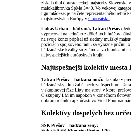
získala titul dorasteneckej majsterky Slovenska 
malokalibrovka ŠpMa 3×40. Vo vekovej kategórii
ligu mládeže, je na čele reprezentačného rebríč
majstrovstvách Európy v
Chorvátsku
.
Lukáš Urban – hádzaná, Tatran Prešov:
Jede
vypracoval na jedného z dôležitých hráčov pät
na svoje konto pripísal už siedmy mužský majstr
pozíciách spojkového radu, sa výrazne pričinil 
hádzanárske kvality sú známe aj za hranicami naš
najvyspelejších európskych krajín.
Najúspešnejší kolektív mesta 
Tatran Prešov – hádzaná muži:
Tak ako v pred
hádzanársky klub žal úspech za úspechom. Tatran z
v skupinovej fáze Ligy majstrov, v ktorej prešo
C-skupiny LM im napokon v konečnom účtovaní c
dobrom ročníku aj k účasti vo Final Four nadn
Kolektívy dospelých bez urče
ŠŠK Prešov – hádzaná ženy:
Futsalisti FK Ekoprim Prešov U20