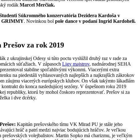
vský rodák
Marcel Merčiak.
študenti Súkromného konzervatória Dezidera Kardoša v
u
GRIMMY
. Novinkou bol
pole dance v podaní Ingrid Kardoheli.
a Prešov za rok 2019
ák z ukrajinskej Odesy si túto poctu vyslúžil druhý raz v rade za
domácich súťažiach. V zápasoch
Ligy majstrov
, nadnárodnej SEHA
 prezentoval stabilne spoľahlivými výkonmi. Viacerými extra
tenku na piedestáli vyhlasovaných najlepších a najkrajších zákrokov
odom záujmu viacerých európskych klubov. On však takýmto lákadlám
ny kontrakt do konca nasledujúcej sezóny. V úspešnom roku 2019
kej republiky, ktorú by mohol čoskoro reprezentovať. Prešov si za
elka i dve dcérky.
 Prešov:
Kapitán prešovského tímu VK Mirad PU je stále jeho
odávajúci hráč a patrí medzi najviac bodujúcich hráčov. Je veľkou
h prešovských volejbalistov. Martin Sopko má charizmu, je veľkým