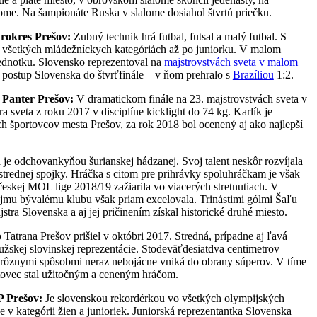
ome. Na šampionáte Ruska v slalome dosiahol štvrtú priečku.
rokres Prešov:
Zubný technik hrá futbal, futsal a malý futbal. S
o všetkých mládežníckych kategóriách až po juniorku. V malom
jednotku. Slovensko reprezentoval na
majstrovstvách sveta v malom
o postup Slovenska do štvrťfinále – v ňom prehralo s
Brazíliou
1:2.
 Panter Prešov:
V dramatickom finále na 23. majstrovstvách sveta v
tra sveta z roku 2017 v disciplíne kicklight do 74 kg. Karlík je
h športovcov mesta Prešov, za rok 2018 bol ocenený aj ako najlepší
 je odchovankyňou šurianskej hádzanej. Svoj talent neskôr rozvíjala
t strednej spojky. Hráčka s citom pre prihrávky spoluhráčkam je však
eskej MOL lige 2018/19 zažiarila vo viacerých stretnutiach. V
vojmu bývalému klubu však priam excelovala. Trinástimi gólmi Šaľu
jstra Slovenska a aj jej pričinením získal historické druhé miesto.
Tatrana Prešov prišiel v októbri 2017. Stredná, prípadne aj ľavá
užskej slovinskej reprezentácie. Stodeväťdesiatdva centimetrov
 rôznymi spôsobmi neraz nebojácne vniká do obrany súperov. V tíme
rtovec stal užitočným a ceneným hráčom.
P Prešov:
Je slovenskou rekordérkou vo všetkých olympijských
 v kategórii žien a junioriek. Juniorská reprezentantka Slovenska