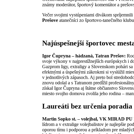
známy moderátor, športový komentátor a prešo
Večer svojimi vystúpeniami divákom spríjemnili
Prešove
atanečníci zo športovo-tanečného klub
Najúspešnejší športovec mest
Igor Čupryna – hádzaná, Tatran Prešov:
Rod
svoje výkony v najprestížnejších európskych i 
Gazprom ligy, extraligy a Slovenskom pohári sa
efektnými a úspešnými zákrokmi si vyslúžil mies
v jednotlivých zápasoch. Aj preto bol stredob
znovu odolal a s Tatranom predĺžil profesionál
získal Igor Čupryna aj štátne občianstvo Slovens
miesto svojho domova zvolila jeho rodina – manž
Laureáti bez určenia poradia
Martin Sopko st. – volejbal, VK MIRAD PU
lídrom a v extralige volejbalistov je najlepšie p
oporou tímu i podporou a príkladom pre mladýc