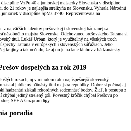
v disciplíne VzPu 40 a juniorskej majsterky Slovenska v disciplíne
 do 21 rokov je najlepšia strelkyňa na Slovensku. Vyhrala Národnú
ka junioriek v disciplíne ŠpMa 3×40. Reprezentovala na
n z najväčších talentov prešovskej i slovenskej hádzanej sa
násťnásobného majstra Slovenska. Odchovanec prešovského Tatrana si
ovský titul. Lukáš Urban, ktorý je využiteľný na všetkých troch
o úspechy Tatrana v európskych i slovenských súťažiach. Jeho
ej krajiny a tak nečudo, že aj on je na lane klubov z hádzanársky
Prešov dospelých za rok 2019
ošlých rokoch, aj v minulom roku najúspešnejší slovenský
ískal jubilejný pätnásty titul majstra republiky. Dobre si počínaj aj
vskí hádzanári získali rekordných sedemnásť bodov. Žiaľ, k postupu z
hýbal jediný strelený gól. Povestný krôčik chýbal Prešovu po
árodnej SEHA Gazprom ligy.
nia poradia