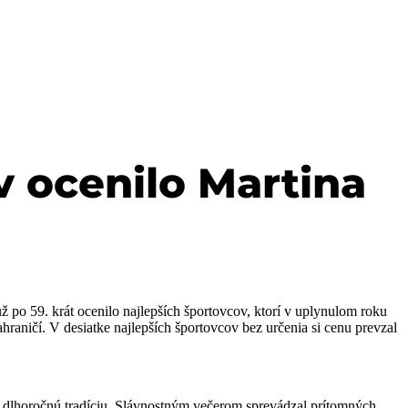
 ocenilo Martina
 po 59. krát ocenilo najlepších športovcov, ktorí v uplynulom roku
ahraničí. V desiatke najlepších športovcov bez určenia si cenu prevzal
 dlhoročnú tradíciu. Slávnostným večerom sprevádzal prítomných