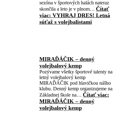
sezóna v športových halách nateraz
Čítať
skončila a leto je v plnom…
viac
: VYHRAJ DRES! Letná
súťaž s volejbalistami
MIRAĎÁČIK – denný
volejbalový kemp
Pozývame všetky športové talenty na
letný volejbalový kemp
MIRAĎÁČIK pod hlavičkou nášho
klubu. Denný kemp organizujeme na
Čítať viac
:
Základnej škole na…
MIRAĎÁČIK – denný
volejbalový kemp