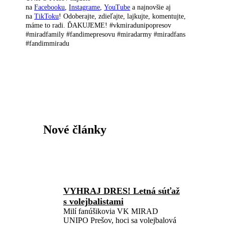
na
Facebooku
,
Instagrame
,
YouTube
a najnovšie aj
na
TikToku
! Odoberajte, zdieľajte, lajkujte, komentujte,
máme to radi. ĎAKUJEME! #vkmiradunipopresov
#miradfamily #fandimepresovu #miradarmy #miradfans
#fandimmiradu
Nové články
VYHRAJ DRES! Letná súťaž
s volejbalistami
Milí fanúšikovia VK MIRAD
UNIPO Prešov, hoci sa volejbalová