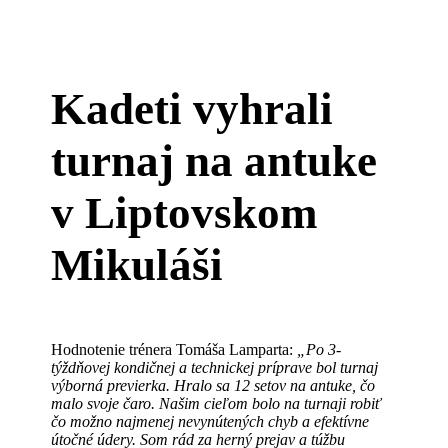
Kadeti vyhrali
turnaj na antuke
v Liptovskom
Mikuláši
Hodnotenie trénera Tomáša Lamparta:
„Po 3-
týždňovej kondičnej a technickej príprave bol turnaj
výborná previerka. Hralo sa 12 setov na antuke, čo
malo svoje čaro. Našim cieľom bolo na turnaji robiť
čo možno najmenej nevynútených chyb a efektívne
útočné údery. Som rád za herný prejav a túžbu