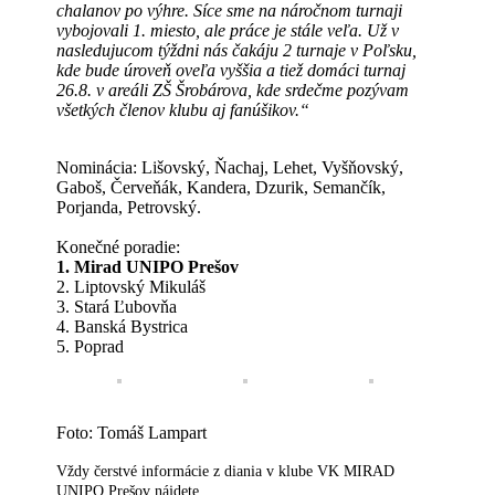
chalanov po výhre. Síce sme na náročnom turnaji
vybojovali 1. miesto, ale práce je stále veľa. Už v
nasledujucom týždni nás čakáju 2 turnaje v Poľsku,
kde bude úroveň oveľa vyššia a tiež domáci turnaj
26.8. v areáli ZŠ Šrobárova, kde srdečme pozývam
všetkých členov klubu aj fanúšikov.“
Nominácia: Lišovský, Ňachaj, Lehet, Vyšňovský,
Gaboš, Červeňák, Kandera, Dzurik, Semančík,
Porjanda, Petrovský.
Konečné poradie:
1. Mirad UNIPO Prešov
2. Liptovský Mikuláš
3. Stará Ľubovňa
4. Banská Bystrica
5. Poprad
Foto: Tomáš Lampart
Vždy čerstvé informácie z diania v klube VK MIRAD
UNIPO Prešov nájdete