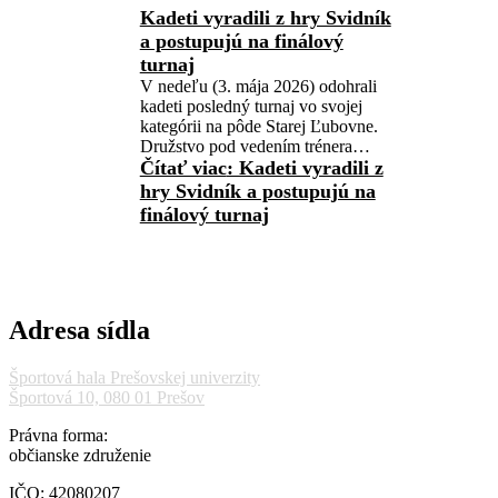
Kadeti vyradili z hry Svidník
a postupujú na finálový
turnaj
V nedeľu (3. mája 2026) odohrali
kadeti posledný turnaj vo svojej
kategórii na pôde Starej Ľubovne.
Družstvo pod vedením trénera…
Čítať viac
: Kadeti vyradili z
hry Svidník a postupujú na
finálový turnaj
Adresa sídla
Športová hala Prešovskej univerzity
Športová 10, 080 01 Prešov
Právna forma:
občianske združenie
IČO: 42080207