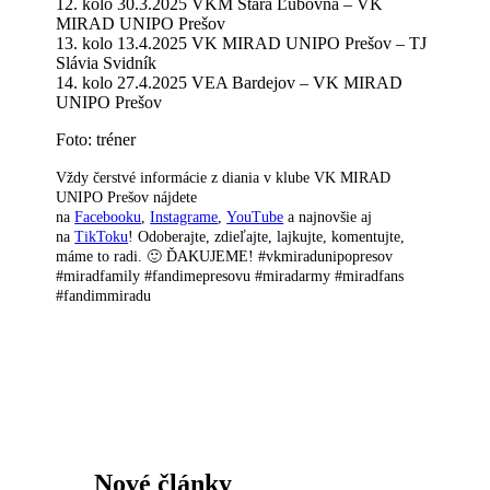
12. kolo 30.3.2025 VKM Stará Ľubovňa – VK
MIRAD UNIPO Prešov
13. kolo 13.4.2025 VK MIRAD UNIPO Prešov – TJ
Slávia Svidník
14. kolo 27.4.2025 VEA Bardejov – VK MIRAD
UNIPO Prešov
Foto: tréner
Vždy čerstvé informácie z diania v klube VK MIRAD
UNIPO Prešov nájdete
na
Facebooku
,
Instagrame
,
YouTube
a najnovšie aj
na
TikToku
! Odoberajte, zdieľajte, lajkujte, komentujte,
máme to radi. 🙂 ĎAKUJEME! #vkmiradunipopresov
#miradfamily #fandimepresovu #miradarmy #miradfans
#fandimmiradu
Nové články