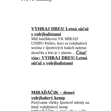
VYHRAJ DRES! Letná súťaž
s volejbalistami
Milí fanúšikovia VK MIRAD
UNIPO Prešov, hoci sa volejbalová
sezóna v športových halách nateraz
Čítať
skončila a leto je v plnom…
viac
: VYHRAJ DRES! Letná
súťaž s volejbalistami
MIRAĎÁČIK – denný
volejbalový kemp
Pozývame všetky športové talenty na
letný volejbalový kemp