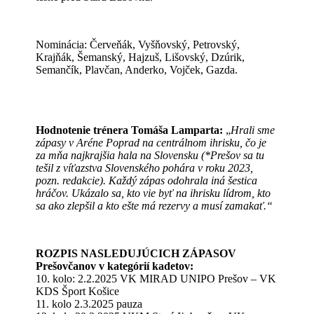
Nominácia: Červeňák, Vyšňovský, Petrovský,
Krajňák, Šemanský, Hajzuš, Lišovský, Dzúrik,
Semančík, Plavčan, Anderko, Vojček, Gazda.
Hodnotenie trénera Tomáša Lamparta:
„
Hrali sme
zápasy v Aréne Poprad na centrálnom ihrisku, čo je
za mňa najkrajšia hala na Slovensku (*Prešov sa tu
tešil z víťazstva Slovenského pohára v roku 2023,
pozn. redakcie). Každý zápas odohrala iná šestica
hráčov. Ukázalo sa, kto vie byť na ihrisku lídrom, kto
sa ako zlepšil a kto ešte má rezervy a musí zamakať.“
ROZPIS NASLEDUJÚCICH ZÁPASOV
Prešovčanov v kategórií kadetov:
10. kolo: 2.2.2025 VK MIRAD UNIPO Prešov – VK
KDS Šport Košice
11. kolo 2.3.2025 pauza