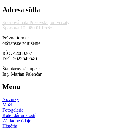
Adresa sídla
Športová hala Prešovskej univerzity
Športová 10, 080 01 Prešov
Právna forma:
občianske združenie
IČO: 42080207
DIČ: 2022549540
Štatutárny zástupca:
Ing. Marián Palenčar
Menu
Novinky
Muži
Fotogaléria
Kalendár udalostí
Základné údaje
História