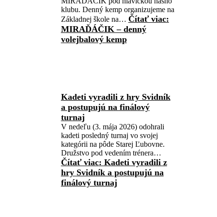
MIRAĎÁČIK pod hlavičkou nášho
klubu. Denný kemp organizujeme na
Čítať viac
:
Základnej škole na…
MIRAĎÁČIK – denný
volejbalový kemp
Kadeti vyradili z hry Svidník
a postupujú na finálový
turnaj
V nedeľu (3. mája 2026) odohrali
kadeti posledný turnaj vo svojej
kategórii na pôde Starej Ľubovne.
Družstvo pod vedením trénera…
Čítať viac
: Kadeti vyradili z
hry Svidník a postupujú na
finálový turnaj