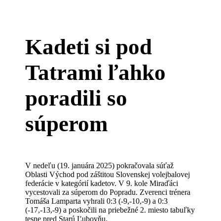
Kadeti si pod
Tatrami ľahko
poradili so
súperom
V nedeľu (19. januára 2025) pokračovala súťaž
Oblasti Východ pod záštitou Slovenskej volejbalovej
federácie v kategórií kadetov. V 9. kole Miraďáci
vycestovali za súperom do Popradu. Zverenci trénera
Tomáša Lamparta vyhrali 0:3 (-9,-10,-9) a 0:3
(-17,-13,-9) a poskočili na priebežné 2. miesto tabuľky
tesne pred Starú Ľubovňu.