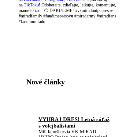
na
TikToku
! Odoberajte, zdieľajte, lajkujte, komentujte,
máme to radi. 🙂 ĎAKUJEME! #vkmiradunipopresov
#miradfamily #fandimepresovu #miradarmy #miradfans
#fandimmiradu
Nové články
VYHRAJ DRES! Letná súťaž
s volejbalistami
Milí fanúšikovia VK MIRAD