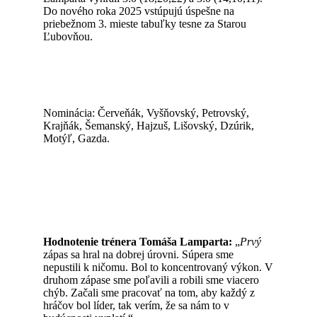
Do nového roka 2025 vstúpujú úspešne na
priebežnom 3. mieste tabuľky tesne za Starou
Ľubovňou.
Nominácia: Červeňák, Vyšňovský, Petrovský,
Krajňák, Šemanský, Hajzuš, Lišovský, Dzúrik,
Motýľ, Gazda.
Hodnotenie trénera Tomáša Lamparta:
„
Prvý
zápas sa hral na dobrej úrovni. Súpera sme
nepustili k ničomu. Bol to koncentrovaný výkon. V
druhom zápase sme poľavili a robili sme viacero
chýb. Začali sme pracovať na tom, aby každý z
hráčov bol líder, tak verím, že sa nám to v