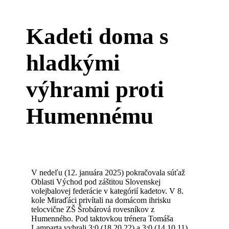
Kadeti doma s
hladkými
výhrami proti
Humennému
V nedeľu (12. januára 2025) pokračovala súťaž
Oblasti Východ pod záštitou Slovenskej
volejbalovej federácie v kategórií kadetov. V 8.
kole Miraďáci privítali na domácom ihrisku
telocvične ZŠ Šrobárová rovesníkov z
Humenného. Pod taktovkou trénera Tomáša
Lamparta vyhrali 3:0 (18,20,22) a 3:0 (14,10,11).