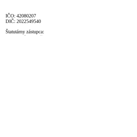
IČO: 42080207
DIČ: 2022549540
Štatutárny zástupca:
Ing. Marián Palenčar
Menu
Novinky
Muži
Fotogaléria
Kalendár udalostí
Základné údaje
História
Prihláste sa na odber noviniek
Odoberať