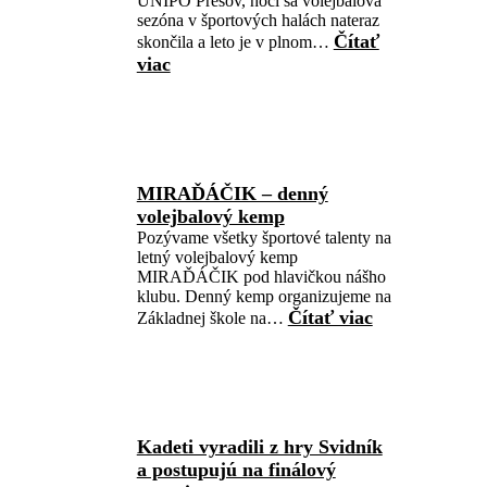
UNIPO Prešov, hoci sa volejbalová
sezóna v športových halách nateraz
Čítať
skončila a leto je v plnom…
viac
MIRAĎÁČIK – denný
volejbalový kemp
Pozývame všetky športové talenty na
letný volejbalový kemp
MIRAĎÁČIK pod hlavičkou nášho
klubu. Denný kemp organizujeme na
Čítať viac
Základnej škole na…
Kadeti vyradili z hry Svidník
a postupujú na finálový