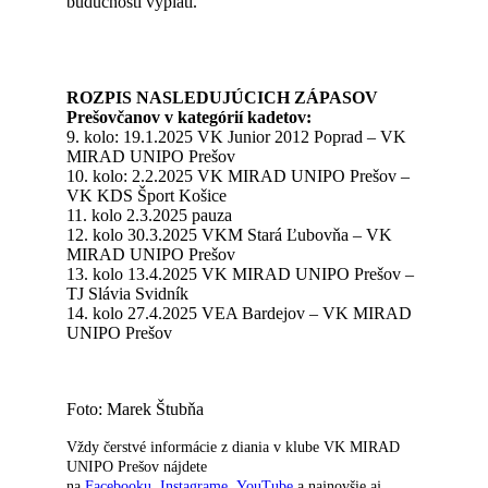
budúcnosti vyplatí.“
ROZPIS NASLEDUJÚCICH ZÁPASOV
Prešovčanov v kategórií kadetov:
9. kolo: 19.1.2025 VK Junior 2012 Poprad – VK
MIRAD UNIPO Prešov
10. kolo: 2.2.2025 VK MIRAD UNIPO Prešov –
VK KDS Šport Košice
11. kolo 2.3.2025 pauza
12. kolo 30.3.2025 VKM Stará Ľubovňa – VK
MIRAD UNIPO Prešov
13. kolo 13.4.2025 VK MIRAD UNIPO Prešov –
TJ Slávia Svidník
14. kolo 27.4.2025 VEA Bardejov – VK MIRAD
UNIPO Prešov
Foto: Marek Štubňa
Vždy čerstvé informácie z diania v klube VK MIRAD
UNIPO Prešov nájdete
na
Facebooku
,
Instagrame
,
YouTube
a najnovšie aj