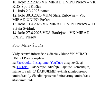
10. kolo: 2.2.2025 VK MIRAD UNIPO Prešov – VK
KDS Šport Košice
11. kolo 2.3.2025 pauza
12. kolo 30.3.2025 VKM Stará Ľubovňa – VK
MIRAD UNIPO Prešov
13. kolo 13.4.2025 VK MIRAD UNIPO Prešov – TJ
Slávia Svidník
14. kolo 27.4.2025 VEA Bardejov – VK MIRAD
UNIPO Prešov
Foto: Marek Štubňa
Vždy čerstvé informácie z diania v klube VK MIRAD
UNIPO Prešov nájdete
na
Facebooku
,
Instagrame
,
YouTube
a najnovšie aj
na
TikToku
! Odoberajte, zdieľajte, lajkujte, komentujte,
máme to radi. 🙂 ĎAKUJEME! #vkmiradunipopresov
#miradfamily #fandimepresovu #miradarmy #miradfans
#fandimmiradu