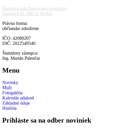
a
postupujú
Športová hala Prešovskej univerzity
Športová 10, 080 01 Prešov
na
finálový
Právna forma:
turnaj
občianske združenie
IČO: 42080207
DIČ: 2022549540
Štatutárny zástupca:
Ing. Marián Palenčar
Menu
Novinky
Muži
Fotogaléria
Kalendár udalostí
Základné údaje
História
Prihláste sa na odber noviniek