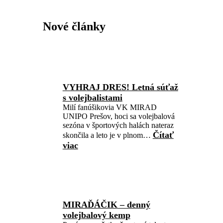
Nové články
VYHRAJ DRES! Letná súťaž
s volejbalistami
Milí fanúšikovia VK MIRAD
UNIPO Prešov, hoci sa volejbalová
sezóna v športových halách nateraz
Čítať
skončila a leto je v plnom…
viac
:
VYHRAJ
DRES!
Letná
súťaž
s
MIRAĎÁČIK – denný
volejbalistami
volejbalový kemp