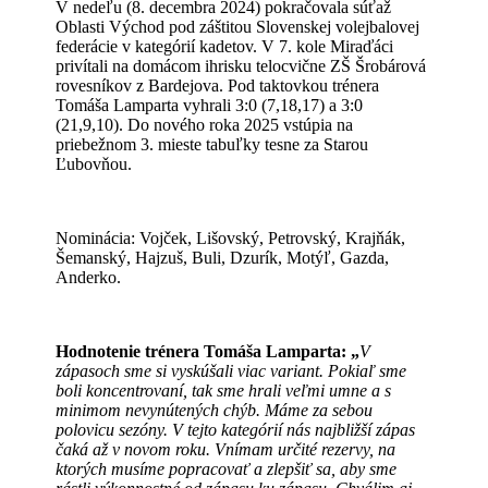
V nedeľu (8. decembra 2024) pokračovala súťaž
Oblasti Východ pod záštitou Slovenskej volejbalovej
federácie v kategórií kadetov. V 7. kole Miraďáci
privítali na domácom ihrisku telocvične ZŠ Šrobárová
rovesníkov z Bardejova. Pod taktovkou trénera
Tomáša Lamparta vyhrali 3:0 (7,18,17) a 3:0
(21,9,10). Do nového roka 2025 vstúpia na
priebežnom 3. mieste tabuľky tesne za Starou
Ľubovňou.
Nominácia: Vojček, Lišovský, Petrovský, Krajňák,
Šemanský, Hajzuš, Buli, Dzurík, Motýľ, Gazda,
Anderko.
Hodnotenie trénera Tomáša Lamparta: „
V
zápasoch sme si vyskúšali viac variant. Pokiaľ sme
boli koncentrovaní, tak sme hrali veľmi umne a s
minimom nevynútených chýb. Máme za sebou
polovicu sezóny. V tejto kategórií nás najbližší zápas
čaká až v novom roku. Vnímam určité rezervy, na
ktorých musíme popracovať a zlepšiť sa, aby sme