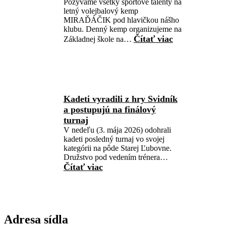
Pozývame všetky športové talenty na
letný volejbalový kemp
MIRAĎÁČIK pod hlavičkou nášho
klubu. Denný kemp organizujeme na
Čítať viac
:
Základnej škole na…
MIRAĎÁČI
–
denný
volejbalový
kemp
Kadeti vyradili z hry Svidník
a postupujú na finálový
turnaj
V nedeľu (3. mája 2026) odohrali
kadeti posledný turnaj vo svojej
kategórii na pôde Starej Ľubovne.
Družstvo pod vedením trénera…
Čítať viac
:
Kadeti
vyradili
z
hry
Adresa sídla
Svidník