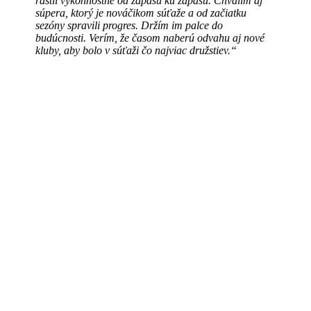
rástli výkonnostné od zápasu ku zápasu. Chválim aj
súpera, ktorý je nováčikom súťaže a od začiatku
sezóny spravili progres. Držím im palce do
budúcnosti. Verím, že časom naberú odvahu aj nové
kluby, aby bolo v súťaži čo najviac družstiev.“