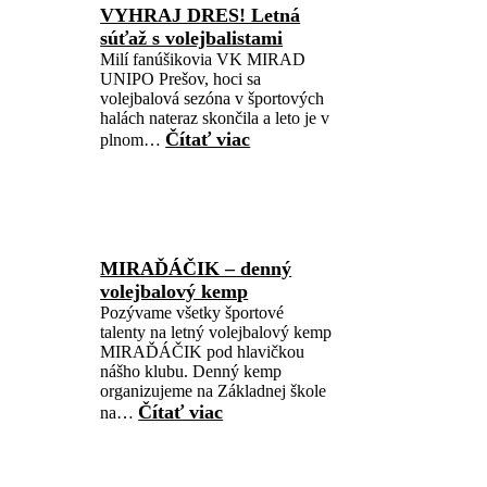
VYHRAJ DRES! Letná
súťaž s volejbalistami
Milí fanúšikovia VK MIRAD
UNIPO Prešov, hoci sa
volejbalová sezóna v športových
halách nateraz skončila a leto je v
Čítať viac
plnom…
MIRAĎÁČIK – denný
volejbalový kemp
Pozývame všetky športové
talenty na letný volejbalový kemp
MIRAĎÁČIK pod hlavičkou
nášho klubu. Denný kemp
organizujeme na Základnej škole
Čítať viac
na…