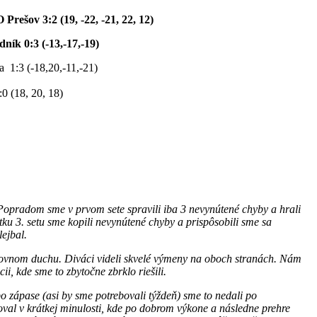
Prešov 3:2
(19, -22, -21, 22, 12)
k 0:3 (-13,-17,-19)
1:3 (-18,20,-11,-21)
0 (18, 20, 18)
Popradom sme v prvom sete spravili iba 3 nevynútené chyby a hrali
tku 3. setu sme kopili nevynútené chyby a prispôsobili sme sa
lejbal.
jovnom duchu. Diváci videli skvelé výmeny na oboch stranách. Nám
ii, kde sme to zbytočne zbrklo riešili.
o zápase (asi by sme potrebovali týždeň) sme to nedali po
oval v krátkej minulosti, kde po dobrom výkone a následne prehre