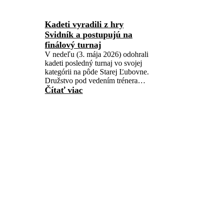
Kadeti vyradili z hry
Svidník a postupujú na
finálový turnaj
V nedeľu (3. mája 2026) odohrali
kadeti posledný turnaj vo svojej
kategórii na pôde Starej Ľubovne.
Družstvo pod vedením trénera…
Čítať viac