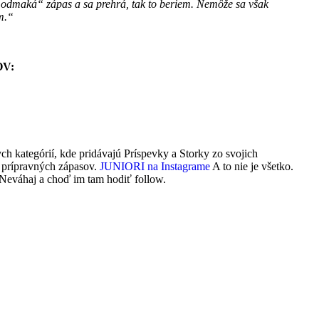
odmaká“ zápas a sa prehrá, tak to beriem. Nemôže sa však
m.“
OV:
ch kategórií,
kde pridávajú Príspevky a Storky zo svojich
a prípravných zápasov.
JUNIORI na Instagrame
A to nie je všetko.
. Neváhaj a choď im tam hodiť follow.