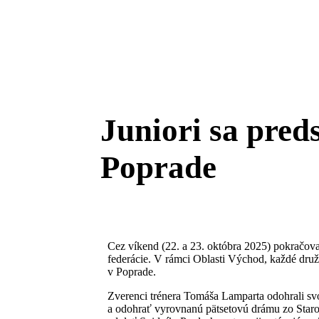
Juniori sa preds
Poprade
Cez víkend (22. a 23. októbra 2025) pokračova
federácie. V rámci Oblasti Východ, každé družst
v Poprade.
Zverenci trénera Tomáša Lamparta odohrali svo
a odohrať vyrovnanú pätsetovú drámu zo Starou