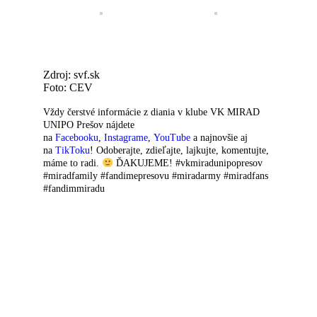
Zdroj: svf.sk
Foto: CEV
Vždy čerstvé informácie z diania v klube VK MIRAD
UNIPO Prešov nájdete
na
Facebooku
,
Instagrame
,
YouTube
a najnovšie aj
na
TikToku
! Odoberajte, zdieľajte, lajkujte, komentujte,
máme to radi.
ĎAKUJEME! #vkmiradunipopresov
#miradfamily #fandimepresovu #miradarmy #miradfans
#fandimmiradu