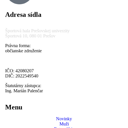
Adresa sídla
Športová hala Prešovskej univerzity
Športová 10, 080 01 Prešov
Právna forma:
občianske združenie
IČO: 42080207
DIČ: 2022549540
Štatutárny zástupca:
Ing. Marián Palenčar
Menu
Novinky
Muži