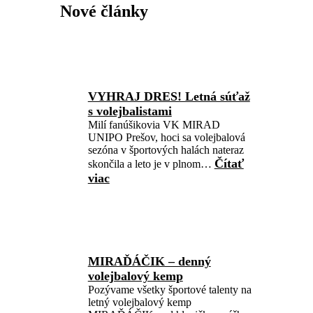
Nové články
VYHRAJ DRES! Letná súťaž
s volejbalistami
Milí fanúšikovia VK MIRAD
UNIPO Prešov, hoci sa volejbalová
sezóna v športových halách nateraz
Čítať
skončila a leto je v plnom…
viac
MIRAĎÁČIK – denný
volejbalový kemp
Pozývame všetky športové talenty na
letný volejbalový kemp