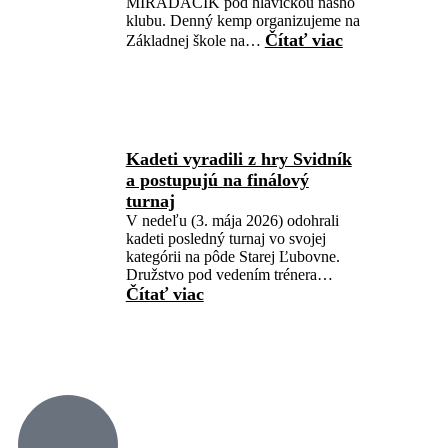
MIRAĎÁČIK pod hlavičkou nášho
klubu. Denný kemp organizujeme na
Čítať viac
Základnej škole na…
Kadeti vyradili z hry Svidník
a postupujú na finálový
turnaj
V nedeľu (3. mája 2026) odohrali
kadeti posledný turnaj vo svojej
kategórii na pôde Starej Ľubovne.
Družstvo pod vedením trénera…
Čítať viac