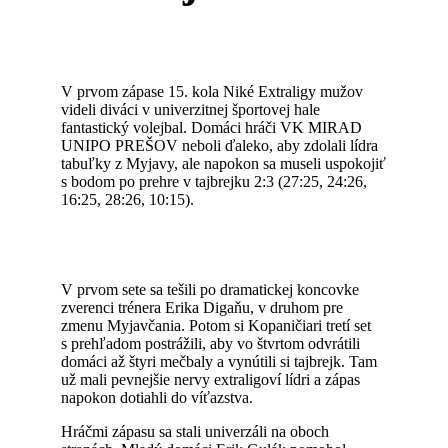
V prvom zápase 15. kola Niké Extraligy mužov
videli diváci v univerzitnej športovej hale
fantastický volejbal. Domáci hráči VK MIRAD
UNIPO PREŠOV neboli ďaleko, aby zdolali lídra
tabuľky z Myjavy, ale napokon sa museli uspokojiť
s bodom po prehre v tajbrejku 2:3 (27:25, 24:26,
16:25, 28:26, 10:15).
V prvom sete sa tešili po dramatickej koncovke
zverenci trénera Erika Digaňu, v druhom pre
zmenu Myjavčania. Potom si Kopaničiari tretí set
s prehľadom postrážili, aby vo štvrtom odvrátili
domáci až štyri mečbaly a vynútili si tajbrejk. Tam
už mali pevnejšie nervy extraligoví lídri a zápas
napokon dotiahli do víťazstva.
Hráčmi zápasu sa stali univerzáli na oboch