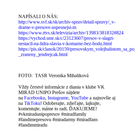
NAPÍSALI O NÁS:
http://www.svf.sk/sk/archiv-sprav/detail-spravy/_v-
drame-v-presove-uspesnejsi-m
https://www.rtvs.sk/televizia/archiv/13983/381832#824
https://vychod.sme.sk/c/23123607/presov-v-slagri-
nestacil-na-lidra-slavia-v-komarne-bez-bodu.html
https://pis.sk/clanok/20159/presovskym_volejbalistom_sa_
_zraneny_jendrejcak.html
FOTO: TASR Veronika Mihaliková
Vždy čerstvé informácie z diania v klube VK
MIRAD UNIPO Prešov nájdete
na
Facebooku
,
Instagrame
,
YouTube
a najnovšie aj
na
TikToku
! Odoberajte, zdieľajte, lajkujte,
komentujte, máme to radi. ĎAKUJEME!
#vkmiradunipopresov #miradfamily
#fandimepresovu #miradarmy #miradfans
#fandimmiradu