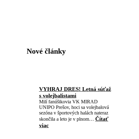
Nové články
VYHRAJ DRES! Letná súťaž
s volejbalistami
Milí fanúšikovia VK MIRAD
UNIPO Prešov, hoci sa volejbalová
sezóna v športových halách nateraz
Čítať
skončila a leto je v plnom…
viac