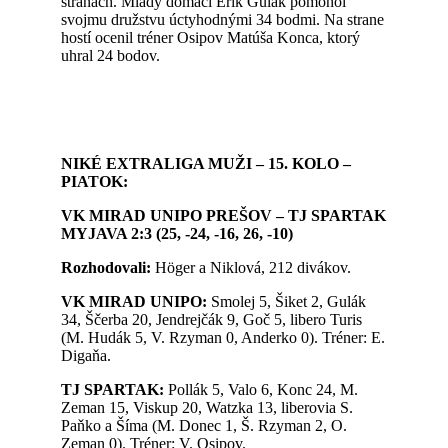
stranách. Mladý domáci Erik Gulák pomohol
svojmu družstvu úctyhodnými 34 bodmi. Na strane
hostí ocenil tréner Osipov Matúša Konca, ktorý
uhral 24 bodov.
NIKÉ EXTRALIGA MUŽI – 15. KOLO –
PIATOK:
VK MIRAD UNIPO PREŠOV – TJ SPARTAK
MYJAVA 2:3 (25, -24, -16, 26, -10)
Rozhodovali:
Höger a Niklová, 212 divákov.
VK MIRAD UNIPO:
Smolej 5, Šiket 2, Gulák
34, Ščerba 20, Jendrejčák 9, Goč 5, libero Turis
(M. Hudák 5, V. Rzyman 0, Anderko 0). Tréner: E.
Digaňa.
TJ SPARTAK:
Pollák 5, Valo 6, Konc 24, M.
Zeman 15, Viskup 20, Watzka 13, liberovia S.
Paňko a Šíma (M. Donec 1, Š. Rzyman 2, O.
Zeman 0). Tréner: V. Osipov.