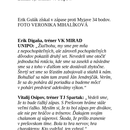
Erik Gulák získal v zápase proti Myjave 34 bodov.
FOTO VERONIKA MIHALÍKOVÁ
Erik Digaňa, tréner VK MIRAD
UNIPO:
„
Žiaľbohu, my sme pre mňa
z nepochopiteľných, ale zároveň pochopiteľných
dôvodov pokazili druhý set. Nevedeli sme otočiť
jednoduchú rotáciu, kde sme sa zasekli a následne
sme sa z toho v ďalšom sete dostávali zbytočne.
Štvrtý set sme so šťastím zabojovali a stiahli k nám.
Bohužiaľ sa nám tam zranil Ján Jendrejčák. Verím,
že sa do pohára dá poriadku a budeme môcť
v pohári predviesť adekvátny výkon.“
Vitalij Osipov, tréner TJ Spartak:
„Vedeli sme,
že to bude ťažký zápas. S Prešovom hráme stále
veľmi ťažko. Myslím si, že to bol zápas pre divákov,
ale nie pre hráčov a trénerov. Ďakujem svojim
chalanom aj súperovi. Škoda, že prišlo zranenie
v prešovskom tíme. Bola to hra nervov, hra
charakterov. Kto vydržal, ten vyhral.“