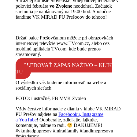
Súťažnej komisie Slovenskej volejbalovej federácie v
polovici februára
vo Zvolene
neodohral. Začiatok
stretnutia je naplánovaný na 19:00 hod. Spoločne
fandíme VK MIRAD PU Prešooov do tohooo!
Držať palce Prešovčanom môžete pri obrazovkách
internetovej televízie www.TVcom.cz, alebo cez
mobilnú aplikáciu TVcom, kde bude prenos
streamovaný.
SLEDOVAŤ ZÁPAS NAŽIVO – KLIK
TU
O výsledku vás budeme informovať na webe a
sociálnych sieťach.
FOTO: ilustračné, FB MVK Zvolen
Vždy čerstvé informácie z diania v klube VK MIRAD
PU Prešov nájdete na
Facebooku,
Instagrame
a
YouTube
! Odoberajte, zdieľajte, lajkujte,
komentujte, máme to radi.
ĎAKUJEME!
#vkmiradpupresov #miradfamily #fandimepresovu
#miradarmy