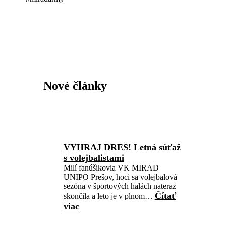
Nové články
VYHRAJ DRES! Letná súťaž
s volejbalistami
Milí fanúšikovia VK MIRAD
UNIPO Prešov, hoci sa volejbalová
sezóna v športových halách nateraz
Čítať
skončila a leto je v plnom…
viac