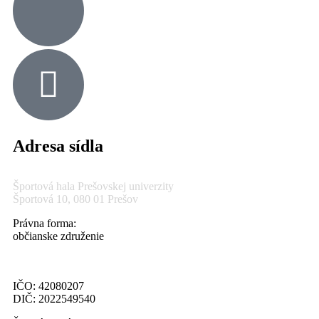
Adresa sídla
Športová hala Prešovskej univerzity
Športová 10, 080 01 Prešov
Právna forma:
občianske združenie
IČO: 42080207
DIČ: 2022549540