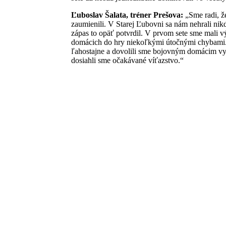
Ľuboslav Šalata, tréner Prešova:
„Sme radi, ž
zaumienili. V Starej Ľubovni sa nám nehrali nik
zápas to opäť potvrdil. V prvom sete sme mali v
domácich do hry niekoľkými útočnými chybami. V
ľahostajne a dovolili sme bojovným domácim vyhr
dosiahli sme očakávané víťazstvo.“