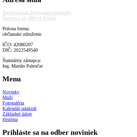
Športová hala Prešovskej univerzity
Športová 10, 080 01 Prešov
Právna forma:
občianske združenie
IČO: 42080207
DIČ: 2022549540
Štatutárny zástupca:
Ing. Marián Palenčar
Menu
Novinky
Muži
Fotogaléria
Kalendár udalostí
Základné údaje
História
Prihláste sa na odber noviniek