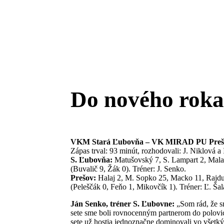
Do nového roka
VKM Stará Ľubovňa – VK MIRAD PU Prešov 1
Zápas trval: 93 minút, rozhodovali: J. Niklová a
S. Ľubovňa:
Matušovský 7, S. Lampart 2, Malac
(Buvalič 9, Žák 0). Tréner: J. Senko.
Prešov:
Halaj 2, M. Sopko 25, Macko 11, Rajdug
(Peleščák 0, Feňo 1, Mikovčík 1). Tréner: Ľ. Šal
Ján Senko, tréner S. Ľubovne:
„Som rád, že s
sete sme boli rovnocenným partnerom do polovice
sete už hostia jednoznačne dominovali vo všetký