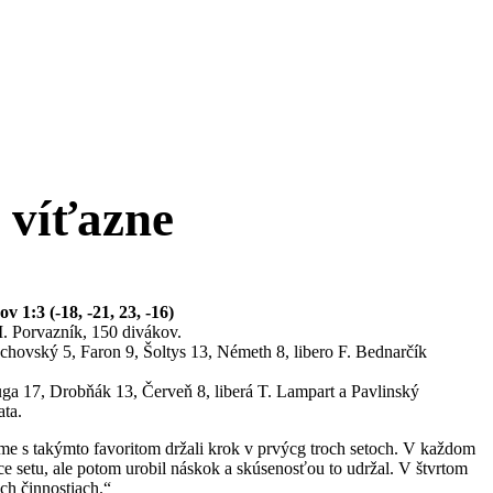
 víťazne
:3 (-18, -21, 23, -16)
 I. Porvazník, 150 divákov.
hovský 5, Faron 9, Šoltys 13, Németh 8, libero F. Bednarčík
a 17, Drobňák 13, Červeň 8, liberá T. Lampart a Pavlinský
ata.
me s takýmto favoritom držali krok v prvýcg troch setoch. V každom
 setu, ale potom urobil náskok a skúsenosťou to udržal. V štvrtom
ch činnostiach.“