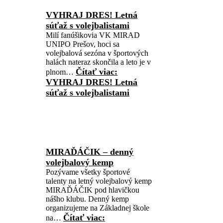
VYHRAJ DRES! Letná
súťaž s volejbalistami
Milí fanúšikovia VK MIRAD
UNIPO Prešov, hoci sa
volejbalová sezóna v športových
halách nateraz skončila a leto je v
Čítať viac
:
plnom…
VYHRAJ DRES! Letná
súťaž s volejbalistami
MIRAĎÁČIK – denný
volejbalový kemp
Pozývame všetky športové
talenty na letný volejbalový kemp
MIRAĎÁČIK pod hlavičkou
nášho klubu. Denný kemp
organizujeme na Základnej škole
Čítať viac
:
na…