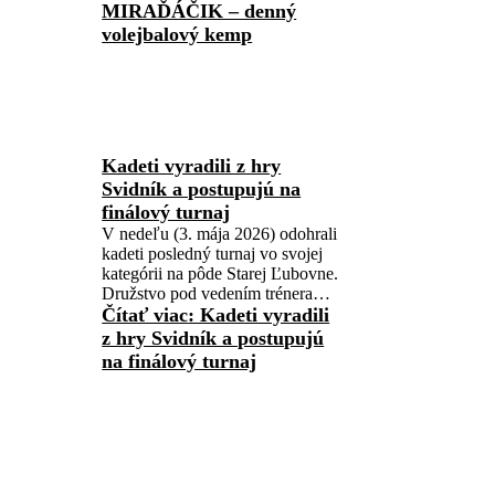
MIRAĎÁČIK – denný
volejbalový kemp
Kadeti vyradili z hry
Svidník a postupujú na
finálový turnaj
V nedeľu (3. mája 2026) odohrali
kadeti posledný turnaj vo svojej
kategórii na pôde Starej Ľubovne.
Družstvo pod vedením trénera…
Čítať viac
: Kadeti vyradili
z hry Svidník a postupujú
na finálový turnaj