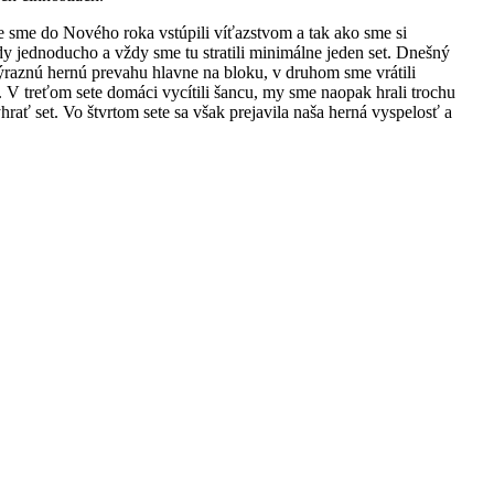
e sme do Nového roka vstúpili víťazstvom a tak ako sme si
dy jednoducho a vždy sme tu stratili minimálne jeden set. Dnešný
ýraznú hernú prevahu hlavne na bloku, v druhom sme vrátili
 treťom sete domáci vycítili šancu, my sme naopak hrali trochu
ať set. Vo štvrtom sete sa však prejavila naša herná vyspelosť a