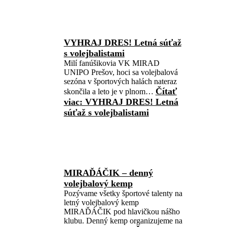
VYHRAJ DRES! Letná súťaž
s volejbalistami
Milí fanúšikovia VK MIRAD
UNIPO Prešov, hoci sa volejbalová
sezóna v športových halách nateraz
Čítať
skončila a leto je v plnom…
viac
: VYHRAJ DRES! Letná
súťaž s volejbalistami
MIRAĎÁČIK – denný
volejbalový kemp
Pozývame všetky športové talenty na
letný volejbalový kemp
MIRAĎÁČIK pod hlavičkou nášho
klubu. Denný kemp organizujeme na