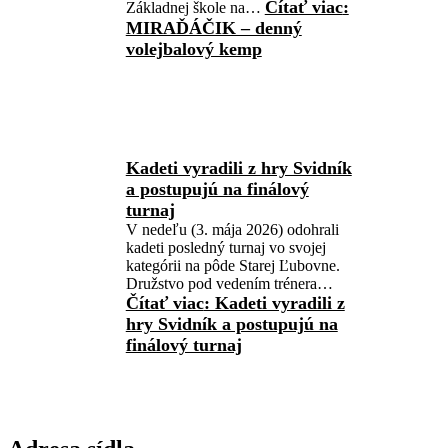
Čítať viac
:
Základnej škole na…
MIRAĎÁČIK – denný
volejbalový kemp
Kadeti vyradili z hry Svidník
a postupujú na finálový
turnaj
V nedeľu (3. mája 2026) odohrali
kadeti posledný turnaj vo svojej
kategórii na pôde Starej Ľubovne.
Družstvo pod vedením trénera…
Čítať viac
: Kadeti vyradili z
hry Svidník a postupujú na
finálový turnaj