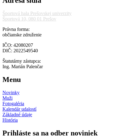
Adresa sídla
Športová hala Prešovskej univerzity
Športová 10, 080 01 Prešov
Právna forma:
občianske združenie
IČO: 42080207
DIČ: 2022549540
Štatutárny zástupca:
Ing. Marián Palenčar
Menu
Novinky
Muži
Fotogaléria
Kalendár udalostí
Základné údaje
História
Prihláste sa na odber noviniek