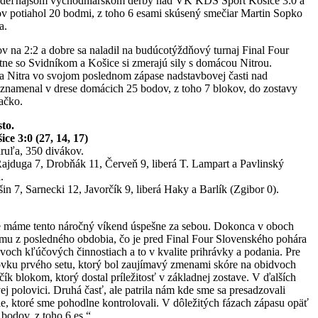
edeľňajšom východniarskom derby nad VK KDS Šport Košice 3:0 a
nov potiahol 20 bodmi, z toho 6 esami skúsený smečiar Martin Sopko
a.
v na 2:2 a dobre sa naladil na budúcotýždňový turnaj Final Four
tne so Svidníkom a Košice si zmerajú sily s domácou Nitrou.
ca Nitra vo svojom poslednom zápase nadstavbovej časti nad
znamenal v drese domácich 25 bodov, z toho 7 blokov, do zostavy
ačko.
to.
 3:0 (27, 14, 17)
aruľa, 350 divákov.
ajduga 7, Drobňák 11, Červeň 9, liberá T. Lampart a Pavlinský
.
n 7, Sarnecki 12, Javorčík 9, liberá Haky a Barlík (Zgibor 0).
 máme tento náročný víkend úspešne za sebou. Dokonca v oboch
ormu z posledného obdobia, čo je pred Final Four Slovenského pohára
och kľúčových činnostiach a to v kvalite prihrávky a podania. Pre
covku prvého setu, ktorý bol zaujímavý zmenami skóre na obidvoch
ík blokom, ktorý dostal príležitosť v základnej zostave. V ďalších
ej polovici. Druhá časť, ale patrila nám kde sme sa presadzovali
e, ktoré sme pohodlne kontrolovali. V dôležitých fázach zápasu opäť
bodov, z toho 6 es.“