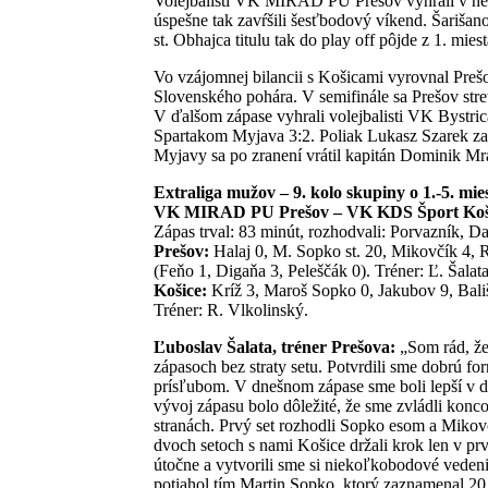
Volejbalisti VK MIRAD PU Prešov vyhrali v n
úspešne tak zavŕšili šesťbodový víkend. Šariša
st. Obhajca titulu tak do play off pôjde z 1. miest
Vo vzájomnej bilancii s Košicami vyrovnal Prešo
Slovenského pohára. V semifinále sa Prešov stre
V ďalšom zápase vyhrali volejbalisti VK Bystri
Spartakom Myjava 3:2. Poliak Lukasz Szarek za
Myjavy sa po zranení vrátil kapitán Dominik Mr
Extraliga mužov – 9. kolo skupiny o 1.-5. mies
VK MIRAD PU Prešov – VK KDS Šport Košice
Zápas trval: 83 minút, rozhodvali: Porvazník, D
Prešov:
Halaj 0, M. Sopko st. 20, Mikovčík 4, R
(Feňo 1, Digaňa 3, Peleščák 0). Tréner: Ľ. Šalata
Košice:
Kríž 3, Maroš Sopko 0, Jakubov 9, Bališi
Tréner: R. Vlkolinský.
Ľuboslav Šalata, tréner Prešova:
„Som rád, že
zápasoch bez straty setu. Potvrdili sme dobrú f
prísľubom. V dnešnom zápase sme boli lepší v dv
vývoj zápasu bolo dôležité, že sme zvládli kon
stranách. Prvý set rozhodli Sopko esom a Mikovč
dvoch setoch s nami Košice držali krok len v prv
útočne a vytvorili sme si niekoľkobodové vedeni
potiahol tím Martin Sopko, ktorý zaznamenal 20 