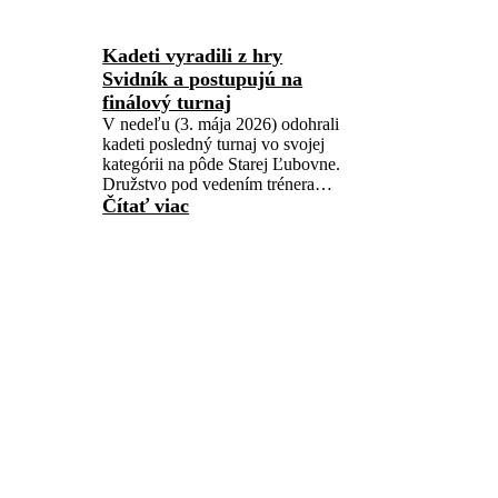
Kadeti vyradili z hry
Svidník a postupujú na
finálový turnaj
V nedeľu (3. mája 2026) odohrali
kadeti posledný turnaj vo svojej
kategórii na pôde Starej Ľubovne.
Družstvo pod vedením trénera…
Čítať viac