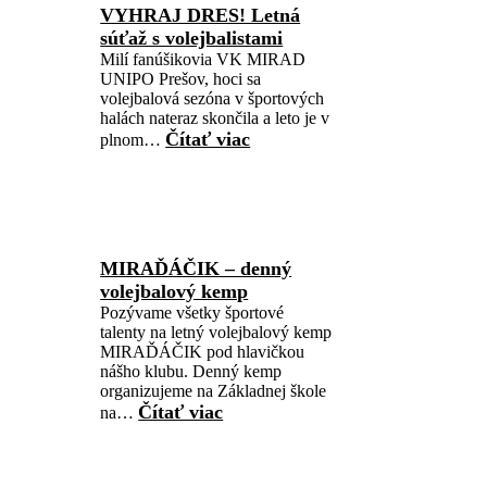
VYHRAJ DRES! Letná
súťaž s volejbalistami
Milí fanúšikovia VK MIRAD
UNIPO Prešov, hoci sa
volejbalová sezóna v športových
halách nateraz skončila a leto je v
Čítať viac
plnom…
MIRAĎÁČIK – denný
volejbalový kemp
Pozývame všetky športové
talenty na letný volejbalový kemp
MIRAĎÁČIK pod hlavičkou
nášho klubu. Denný kemp
organizujeme na Základnej škole
Čítať viac
na…