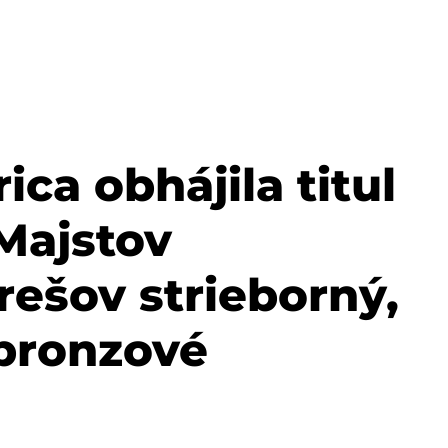
ca obhájila titul
Majstov
rešov strieborný,
bronzové