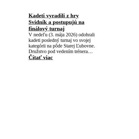
Kadeti vyradili z hry
Svidník a postupujú na
finálový turnaj
V nedeľu (3. mája 2026) odohrali
kadeti posledný turnaj vo svojej
kategórii na pôde Starej Ľubovne.
Družstvo pod vedením trénera…
Čítať viac