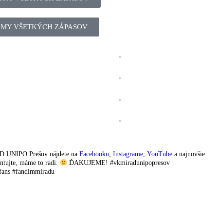
MY VŠETKÝCH ZÁPASOV
AD UNIPO Prešov nájdete na
Facebooku
,
Instagrame
,
YouTube
a najnovšie
entujte, máme to radi.
ĎAKUJEME! #vkmiradunipopresov
fans #fandimmiradu