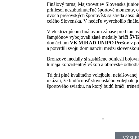
Finálový turnaj Majstrovstiev Slovenska junior
priniesol nezabudnuteľné športové momenty, o
dvoch prešovských športovísk sa stretla absolút
celého Slovenska. V nedeľu vyvrcholilo finále,
V elektrizujúcom finálovom zápase pred fanta
šampiónov vybojovali zlaté medaily hráči
ŠVK 
domáci tím
VK MIRAD UNIPO Prešov
v p
a potvrdili svoju dominanciu medzi slovenskou 
Bronzové medaily si zaslúžene odniesli bojovn
turnaja konzistentný výkon a obrovské odhodla
Tri dni plné kvalitného volejbalu, nefalšovanej r
ukázali, že budúcnosť slovenského volejbalu 
športového sviatku, na ktorý budú hráči, tréner
VÝSLE