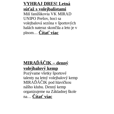
VYHRAJ DRES! Letná
súťaž s volejbalistami
Milí fanúšikovia VK MIRAD
UNIPO Prešov, hoci sa
volejbalová sezóna v športových
halách nateraz skončila a leto je v
Čítať viac
plnom…
MIRAĎÁČIK – denný
volejbalový kemp
Pozývame všetky športové
talenty na letný volejbalový kemp
MIRAĎÁČIK pod hlavičkou
nášho klubu. Denný kemp
organizujeme na Základnej škole
Čítať viac
na…