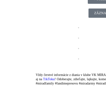
ZÁZNA
Vždy čerstvé informácie z diania v klube VK MIR
aj na
TikToku
! Odoberajte, zdieľajte, lajkujte, kom
#miradfamily #fandimepresovu #miradarmy #mirad