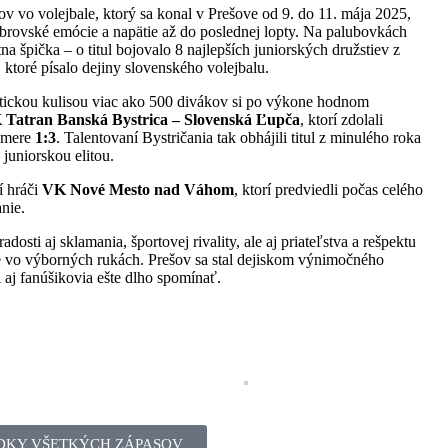
ov vo volejbale, ktorý sa konal v Prešove od 9. do 11. mája 2025,
brovské emócie a napätie až do poslednej lopty. Na palubovkách
na špička – o titul bojovalo 8 najlepších juniorských družstiev z
 ktoré písalo dejiny slovenského volejbalu.
stickou kulisou viac ako 500 divákov si po výkone hodnom
Tatran Banská Bystrica – Slovenská Ľupča
, ktorí zdolali
omere
1:3
. Talentovaní Bystričania tak obhájili titul z minulého roka
juniorskou elitou.
í hráči
VK Nové Mesto nad Váhom
, ktorí predviedli počas celého
nie.
adosti aj sklamania, športovej rivality, ale aj priateľstva a rešpektu
je vo výborných rukách. Prešov sa stal dejiskom výnimočného
i aj fanúšikovia ešte dlho spomínať.
DKY VŠETKÝCH ZÁPASOV