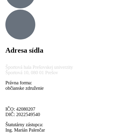
Adresa sídla
Športová hala Prešovskej univerzity
Športová 10, 080 01 Prešov
Právna forma:
občianske združenie
IČO: 42080207
DIČ: 2022549540
Štatutárny zástupca:
Ing. Marián Palenčar