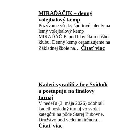
MIRAĎÁČIK – denný
volejbalový kemp
Pozývame všetky športové talenty na
letný volejbalový kemp
MIRAĎÁČIK pod hlavičkou nášho
klubu. Denný kemp organizujeme na
Čítať viac
Základnej škole na…
Kadeti vyradili z hry Svidník
a postupujú na finálový
turnaj
V nedeľu (3. mája 2026) odohrali
kadeti posledný turnaj vo svojej
kategórii na pôde Starej Ľubovne.
Družstvo pod vedením trénera…
Čítať viac