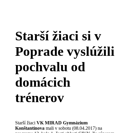
Starší žiaci si v
Poprade vyslúžili
pochvalu od
domácich
trénerov
Starší žiaci
VK MIRAD Gymnázium
Konštantínova
mali v sobotu (08.04.2017) na