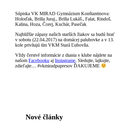
Súpiska VK MIRAD Gymnázium Konštantinova:
Holoďak, Brilla Juraj., Brilla Lukáš., Falat, Rindoš,
Kalina, Hoza, Čorej, Kuchár, Pasečak
Najbližšie zápasy našich starších žiakov sa budú hrať
v sobotu (22.04.2017) na domácej palubovke a v 13.
kole privítajú tím VKM Stará Ľubovňa.
Vždy čerstvé informácie z diania v klube nájdete na
našom
Facebooku
aj
Instagrame
. Sledujte, lajkujte,
zdieľajte… #vkmiradpupresov ĎAKUJEME
Nové články