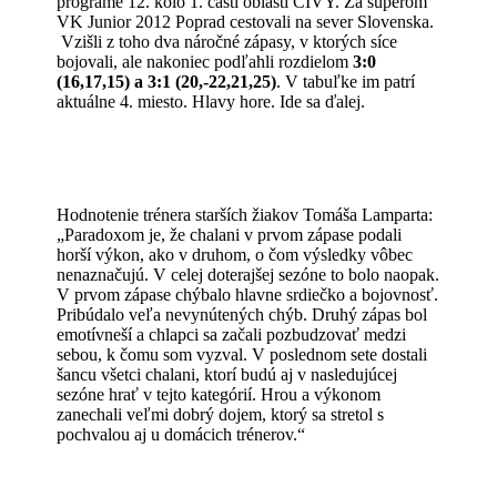
programe 12. kolo 1. časti oblasti CIVY. Za súperom
VK Junior 2012 Poprad cestovali na sever Slovenska.
Vzišli z toho dva náročné zápasy, v ktorých síce
bojovali, ale nakoniec podľahli rozdielom
3:0
(16,17,15) a 3:1 (20,-22,21,25)
. V tabuľke im patrí
aktuálne 4. miesto. Hlavy hore. Ide sa ďalej.
Hodnotenie trénera starších žiakov Tomáša Lamparta:
„Paradoxom je, že chalani v prvom zápase podali
horší výkon, ako v druhom, o čom výsledky vôbec
nenaznačujú. V celej doterajšej sezóne to bolo naopak.
V prvom zápase chýbalo hlavne srdiečko a bojovnosť.
Pribúdalo veľa nevynútených chýb. Druhý zápas bol
emotívneší a chlapci sa začali pozbudzovať medzi
sebou, k čomu som vyzval. V poslednom sete dostali
šancu všetci chalani, ktorí budú aj v nasledujúcej
sezóne hrať v tejto kategórií. Hrou a výkonom
zanechali veľmi dobrý dojem, ktorý sa stretol s
pochvalou aj u domácich trénerov.“