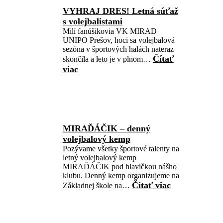
VYHRAJ DRES! Letná súťaž
s volejbalistami
Milí fanúšikovia VK MIRAD
UNIPO Prešov, hoci sa volejbalová
sezóna v športových halách nateraz
Čítať
skončila a leto je v plnom…
viac
MIRAĎÁČIK – denný
volejbalový kemp
Pozývame všetky športové talenty na
letný volejbalový kemp
MIRAĎÁČIK pod hlavičkou nášho
klubu. Denný kemp organizujeme na
Čítať viac
Základnej škole na…