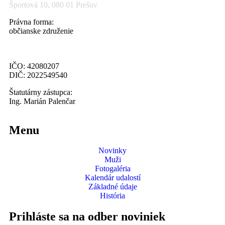
Športová 10, 080 01 Prešov
Právna forma:
občianske združenie
IČO: 42080207
DIČ: 2022549540
Štatutárny zástupca:
Ing. Marián Palenčar
Menu
Novinky
Muži
Fotogaléria
Kalendár udalostí
Základné údaje
História
Prihláste sa na odber noviniek