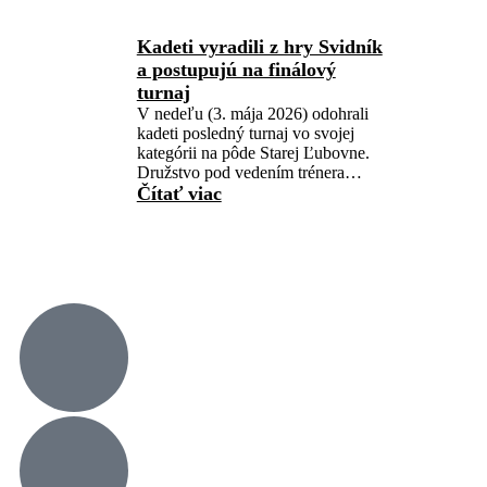
Kadeti vyradili z hry Svidník
a postupujú na finálový
turnaj
V nedeľu (3. mája 2026) odohrali
kadeti posledný turnaj vo svojej
kategórii na pôde Starej Ľubovne.
Družstvo pod vedením trénera…
Čítať viac