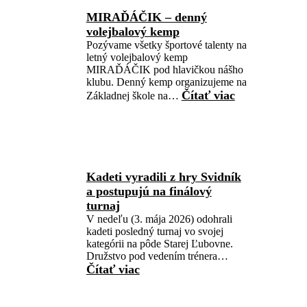
MIRAĎÁČIK – denný
volejbalový kemp
Pozývame všetky športové talenty na
letný volejbalový kemp
MIRAĎÁČIK pod hlavičkou nášho
klubu. Denný kemp organizujeme na
Čítať viac
Základnej škole na…
Kadeti vyradili z hry Svidník
a postupujú na finálový
turnaj
V nedeľu (3. mája 2026) odohrali
kadeti posledný turnaj vo svojej
kategórii na pôde Starej Ľubovne.
Družstvo pod vedením trénera…
Čítať viac