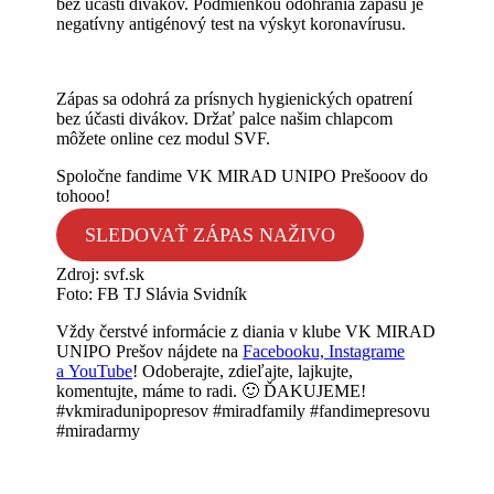
bez účasti divákov. Podmienkou odohrania zápasu je
negatívny antigénový test na výskyt koronavírusu.
Zápas sa odohrá za prísnych hygienických opatrení
bez účasti divákov. Držať palce našim chlapcom
môžete online cez modul SVF.
Spoločne fandime VK MIRAD UNIPO Prešooov do
tohooo!
SLEDOVAŤ ZÁPAS NAŽIVO
Zdroj: svf.sk
Foto: FB TJ Slávia Svidník
Vždy čerstvé informácie z diania v klube VK MIRAD
UNIPO Prešov nájdete na
Facebooku,
Instagrame
a
YouTube
! Odoberajte, zdieľajte, lajkujte,
komentujte, máme to radi. 🙂 ĎAKUJEME!
#vkmiradunipopresov #miradfamily #fandimepresovu
#miradarmy