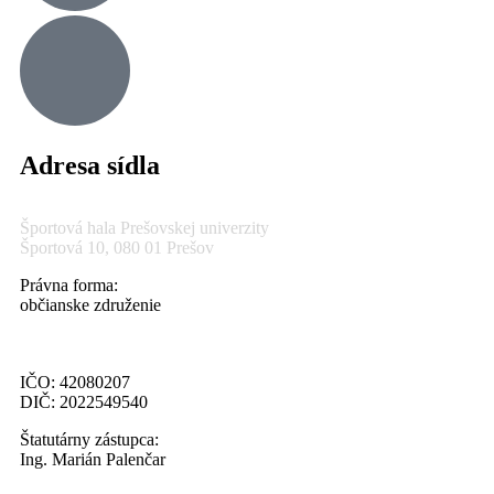
Adresa sídla
Športová hala Prešovskej univerzity
Športová 10, 080 01 Prešov
Právna forma:
občianske združenie
IČO: 42080207
DIČ: 2022549540
Štatutárny zástupca:
Ing. Marián Palenčar