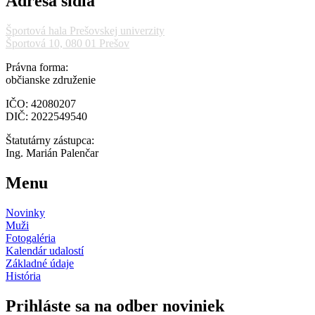
Adresa sídla
Športová hala Prešovskej univerzity
Športová 10, 080 01 Prešov
Právna forma:
občianske združenie
IČO: 42080207
DIČ: 2022549540
Štatutárny zástupca:
Ing. Marián Palenčar
Menu
Novinky
Muži
Fotogaléria
Kalendár udalostí
Základné údaje
História
Prihláste sa na odber noviniek