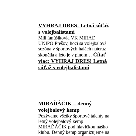
VYHRAJ DRES! Letná súťaž
s volejbalistami
Milí fanúšikovia VK MIRAD
UNIPO Prešov, hoci sa volejbalová
sezóna v športových halách nateraz
Čítať
skončila a leto je v plnom…
viac
: VYHRAJ DRES! Letná
súťaž s volejbalistami
MIRAĎÁČIK – denný
volejbalový kemp
Pozývame všetky športové talenty na
letný volejbalový kemp
MIRAĎÁČIK pod hlavičkou nášho
klubu. Denný kemp organizujeme na