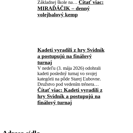
Čítať viac
:
Základnej škole na…
MIRAĎÁČIK – denný
volejbalový kemp
Kadeti vyradili z hry Svidník
a postupujú na finálový
turnaj
V nedeľu (3. mája 2026) odohrali
kadeti posledný turnaj vo svojej
kategórii na pôde Starej Ľubovne.
Družstvo pod vedením trénera…
Čítať viac
: Kadeti vyradili z
hry Svidník a postupujú na
finálový turnaj