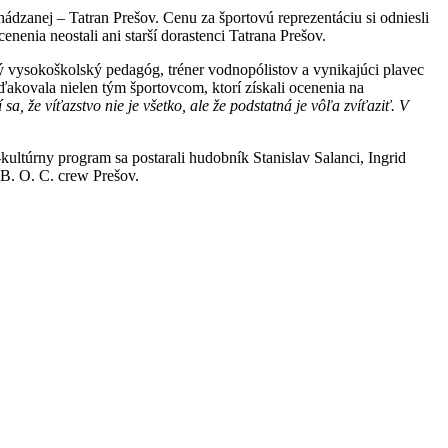
hádzanej – Tatran Prešov. Cenu za športovú reprezentáciu si odniesli
nia neostali ani starší dorastenci Tatrana Prešov.
ý vysokoškolský pedagóg, tréner vodnopólistov a vynikajúci plavec
akovala nielen tým športovcom, ktorí získali ocenenia na
 sa, že víťazstvo nie je všetko, ale že podstatná je vôľa zvíťaziť. V
ultúrny program sa postarali hudobník Stanislav Salanci, Ingrid
 B. O. C. crew Prešov.