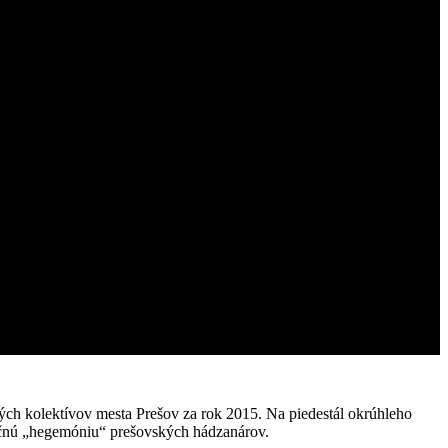
vých kolektívov mesta Prešov za rok 2015. Na piedestál okrúhleho
ročnú „hegemóniu“ prešovských hádzanárov.