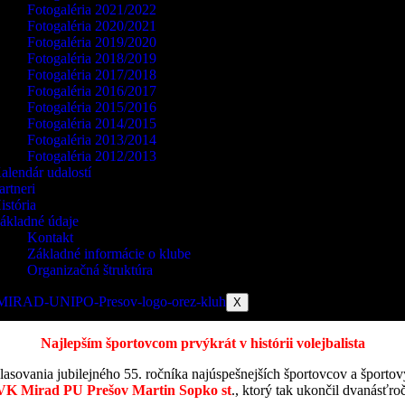
Fotogaléria 2021/2022
Fotogaléria 2020/2021
Fotogaléria 2019/2020
Fotogaléria 2018/2019
Fotogaléria 2017/2018
Fotogaléria 2016/2017
Fotogaléria 2015/2016
Fotogaléria 2014/2015
Fotogaléria 2013/2014
Fotogaléria 2012/2013
alendár udalostí
artneri
istória
ákladné údaje
Kontakt
Základné informácie o klube
Organizačná štruktúra
X
Najlepším športovcom prvýkrát v histórii volejbalista
lasovania jubilejného 55. ročníka najúspešnejších športovcov a športo
VK Mirad PU Prešov Martin Sopko st
., ktorý tak ukončil dvanásť