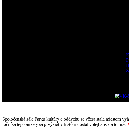
K
P
H
Z
Spoločenská sála Parku kultúry a oddychu sa včera stala miestom vyh
ročníka tejto ankety sa prvýkrát v histórii dostal volejbalista a to hráč