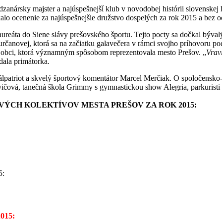
zanársky majster a najúspešnejší klub v novodobej histórii slovenskej 
ocenenie za najúspešnejšie družstvo dospelých za rok 2015 a bez ocene
ureáta do Siene slávy prešovského športu. Tejto pocty sa dočkal býval
čanovej, ktorá sa na začiatku galavečera v rámci svojho príhovoru poď
ej obci, ktorá významným spôsobom reprezentovala mesto Prešov. „
Vraví
dala primátorka.
lpatriot a skvelý športový komentátor Marcel Merčiak. O spoločensko-k
vičová, tanečná škola Grimmy s gymnastickou show Alegria, parkuristi
ÝCH KOLEKTÍVOV MESTA PREŠOV ZA ROK 2015:
:
015: