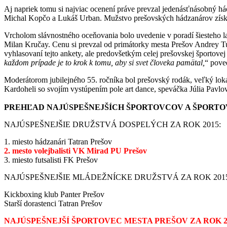
Aj napriek tomu si najviac ocenení práve prevzal jedenásťnásobný hád
Michal Kopčo a Lukáš Urban. Mužstvo prešovských hádzanárov získalo 
Vrcholom slávnostného oceňovania bolo uvedenie v poradí šiesteho la
Milan Kručay. Cenu si prevzal od primátorky mesta Prešov Andrey Tur
vyhlasovaní tejto ankety, ale predovšetkým celej prešovskej športov
každom prípade je to krok k tomu, aby si svet človeka pamätal,
“ pove
Moderátorom jubilejného 55. ročníka bol prešovský rodák, veľký loká
Kardoheli so svojím vystúpením pole art dance, speváčka Júlia Pavlo
PREHĽAD NAJÚSPEŠNEJŠÍCH ŠPORTOVCOV A ŠPORTOV
NAJÚSPEŠNEJŠIE DRUŽSTVÁ DOSPELÝCH ZA ROK 2015:
1. miesto hádzanári Tatran Prešov
2. mesto volejbalisti VK Mirad PU Prešov
3. miesto futsalisti FK Prešov
NAJÚSPEŠNEJŠIE MLÁDEŽNÍCKE DRUŽSTVÁ ZA ROK 2015
Kickboxing klub Panter Prešov
Starší dorastenci Tatran Prešov
NAJÚSPEŠNEJŠÍ ŠPORTOVEC MESTA PREŠOV ZA ROK 2