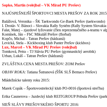
Sopko, Martin (volejbal – VK Mirad PU Prešov)
NAJÚSPEŠNEJŠÍ ŠPORTOVCI MESTA PREŠOV ZA ROK 2015 (Cena z
Balážová, Veronika – ŠK Taekwondo Ge-Baek Prešov (taekwondo)
I. Drotár- V. Bánoci – Slovakia Rally Systém (Rally System Slovaki
Falat, Matej – zjazdové lyžovanie (člen reprezentačného a-teamu v al
Komínek, Ján – FbC Mikuláš Prešov (florbal)
Kopčo, Michal – Tatran Prešov (hádzaná)
Levická, Stela – Kickboxing klub Panter Prešov (kickbox)
Lux, Marcel – VK Mirad PU Prešov (volejbal)
Tomková, Petra – TJ Slávia PU Prešov (gymnastický aerobik)
Urban, Lukáš – Tatran Prešov (hádzaná)
ZVLÁŠTNA CENA MESTA PREŠOV: ZOM Prešov
OBJAV ROKA:
Tatiana Šutranová (ŠŠK SLŠ Bemaco Prešov)
Mládežnícke talenty roku 2015:
Marek Copák – Športovostrelecký klub PO-0016 (športová streľba)
Erika Caunerova – Jazdecký klub REITGROUP Pribula Prešov (park
SIEŇ SLÁVY PREŠOVSKÉHO ŠPORTU 2016: