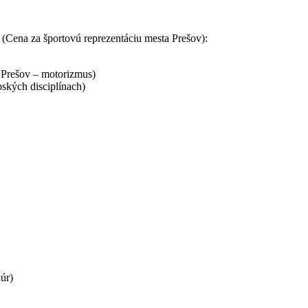
a športovú reprezentáciu mesta Prešov):
a Prešov – motorizmus)
pských disciplínach)
úr)