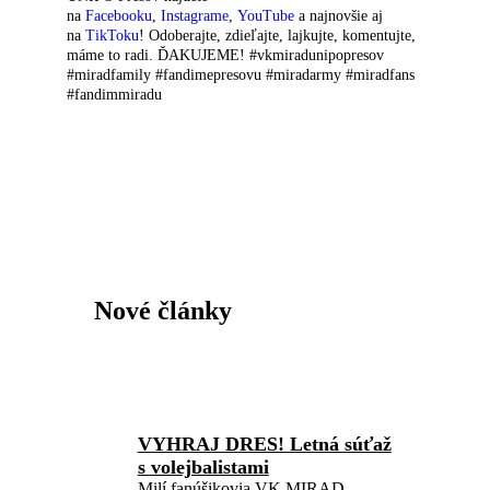
na
Facebooku
,
Instagrame
,
YouTube
a najnovšie aj
na
TikToku
! Odoberajte, zdieľajte, lajkujte, komentujte,
máme to radi. ĎAKUJEME! #vkmiradunipopresov
#miradfamily #fandimepresovu #miradarmy #miradfans
#fandimmiradu
Nové články
VYHRAJ DRES! Letná súťaž
s volejbalistami
Milí fanúšikovia VK MIRAD