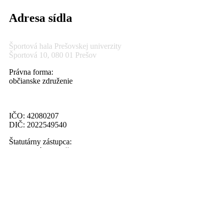
Adresa sídla
Športová hala Prešovskej univerzity
Športová 10, 080 01 Prešov
Právna forma:
občianske združenie
IČO: 42080207
DIČ: 2022549540
Štatutárny zástupca:
Ing. Marián Palenčar
Menu
Novinky
Muži
Fotogaléria