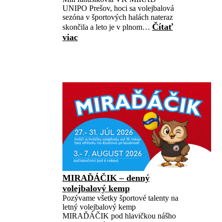
UNIPO Prešov, hoci sa volejbalová
sezóna v športových halách nateraz
Čítať
skončila a leto je v plnom…
viac
MIRAĎÁČIK – denný
volejbalový kemp
Pozývame všetky športové talenty na
letný volejbalový kemp
MIRAĎÁČIK pod hlavičkou nášho