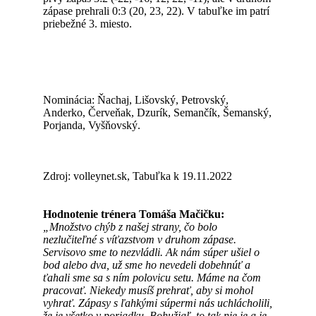
zápase prehrali 0:3 (20, 23, 22). V tabuľke im patrí
priebežné 3. miesto.
Nominácia: Ňachaj, Lišovský, Petrovský,
Anderko, Červeňak, Dzurík, Semančík, Šemanský,
Porjanda, Vyšňovský.
Zdroj: volleynet.sk, Tabuľka k 19.11.2022
Hodnotenie trénera Tomáša Mačičku:
„Množstvo chýb z našej strany, čo bolo
nezlučiteľné s víťazstvom v druhom zápase.
Servisovo sme to nezvládli. Ak nám súper ušiel o
bod alebo dva, už sme ho nevedeli dobehnúť a
ťahali sme sa s ním polovicu setu. Máme na čom
pracovať. Niekedy musíš prehrať, aby si mohol
vyhrať. Zápasy s ľahkými súpermi nás uchlácholili,
že je všetko v poriadku. Bohužiaľ, to tak nie je a je