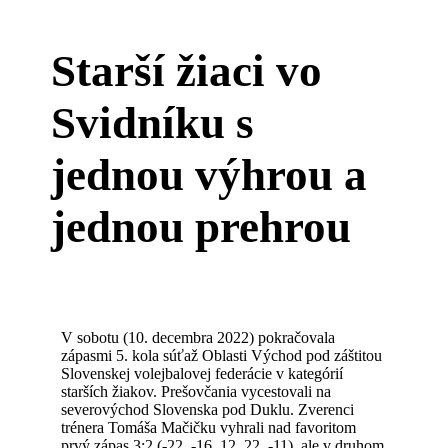
Starší žiaci vo
Svidníku s
jednou výhrou a
jednou prehrou
V sobotu (10. decembra 2022) pokračovala
zápasmi 5. kola súťaž Oblasti Východ pod záštitou
Slovenskej volejbalovej federácie v kategórií
starších žiakov. Prešovčania vycestovali na
severovýchod Slovenska pod Duklu. Zverenci
trénera Tomáša Mačičku vyhrali nad favoritom
prvý zápas 3:2 (-22, -16, 12, 22, -11), ale v druhom