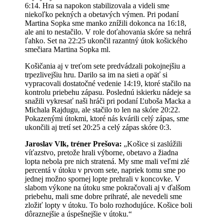
6:14. Hra sa napokon stabilizovala a videli sme
niekoľko pekných a obetavých výmen. Pri podaní
Martina Sopka sme manko znížili dokonca na 16:18,
ale ani to nestačilo. V role doťahovania skóre sa nehrá
ľahko. Set na 22:25 ukončil razantný útok košického
smečiara Martina Sopka ml.
Košičania aj v treťom sete predvádzali pokojnejšiu a
trpezlivejšiu hru. Darilo sa im na sieti a opäť si
vypracovali dostatočné vedenie 14:19, ktoré stačilo na
kontrolu priebehu zápasu. Poslednú iskierku nádeje sa
snažili vykresať naši hráči pri podaní Ľuboša Macka a
Michala Rajdugu, ale stačilo to len na skóre 20:22.
Pokazenými útokmi, ktoré nás kvárili celý zápas, sme
ukončili aj tretí set 20:25 a celý zápas skóre 0:3.
Jaroslav Vlk, tréner Prešova:
„Košice si zaslúžili
víťazstvo, pretože hrali výborne, obetavo a žiadna
lopta nebola pre nich stratená. My sme mali veľmi zlé
percentá v útoku v prvom sete, napriek tomu sme po
jednej možno spornej lopte prehrali v koncovke. V
slabom výkone na útoku sme pokračovali aj v ďalšom
priebehu, mali sme dobre prihraté, ale nevedeli sme
zložiť lopty v útoku. To bolo rozhodujúce. Košice boli
dôraznejšie a úspešnejšie v útoku.“