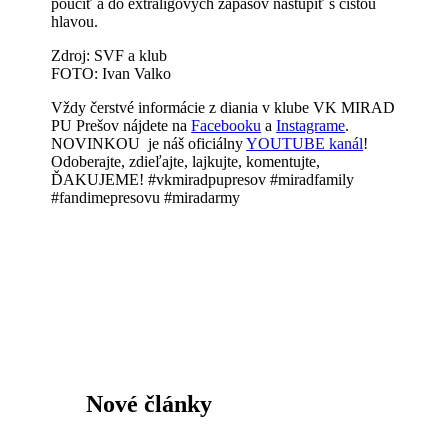
poučiť a do extraligových zápasov nastúpiť s čistou
hlavou.
Zdroj: SVF a klub
FOTO: Ivan Valko
Vždy čerstvé informácie z diania v klube VK MIRAD
PU Prešov nájdete na
Facebooku
a
Instagrame
.
NOVINKOU je náš oficiálny
YOUTUBE kanál
!
Odoberajte, zdieľajte, lajkujte, komentujte,
ĎAKUJEME! #vkmiradpupresov #miradfamily
#fandimepresovu #miradarmy
Nové články