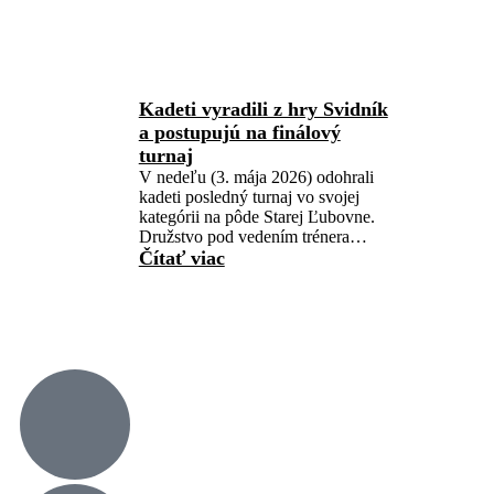
Kadeti vyradili z hry Svidník
a postupujú na finálový
turnaj
V nedeľu (3. mája 2026) odohrali
kadeti posledný turnaj vo svojej
kategórii na pôde Starej Ľubovne.
Družstvo pod vedením trénera…
Čítať viac