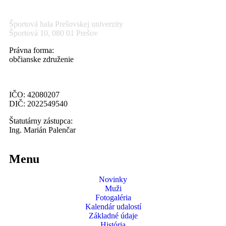
Športová hala Prešovskej univerzity
Športová 10, 080 01 Prešov
Právna forma:
občianske združenie
IČO: 42080207
DIČ: 2022549540
Štatutárny zástupca:
Ing. Marián Palenčar
Menu
Novinky
Muži
Fotogaléria
Kalendár udalostí
Základné údaje
História