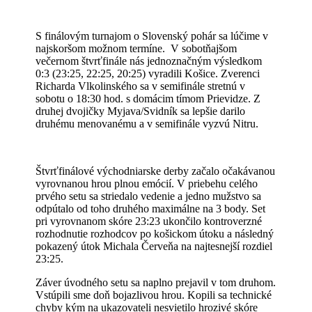
S finálovým turnajom o Slovenský pohár sa lúčime v
najskoršom možnom termíne. V sobotňajšom
večernom štvrťfinále nás jednoznačným výsledkom
0:3 (23:25, 22:25, 20:25) vyradili Košice. Zverenci
Richarda Vlkolinského sa v semifinále stretnú v
sobotu o 18:30 hod. s domácim tímom Prievidze. Z
druhej dvojičky Myjava/Svidník sa lepšie darilo
druhému menovanému a v semifinále vyzvú Nitru.
Štvrťfinálové východniarske derby začalo očakávanou
vyrovnanou hrou plnou emócií. V priebehu celého
prvého setu sa striedalo vedenie a jedno mužstvo sa
odpútalo od toho druhého maximálne na 3 body. Set
pri vyrovnanom skóre 23:23 ukončilo kontroverzné
rozhodnutie rozhodcov po košickom útoku a následný
pokazený útok Michala Červeňa na najtesnejší rozdiel
23:25.
Záver úvodného setu sa naplno prejavil v tom druhom.
Vstúpili sme doň bojazlivou hrou. Kopili sa technické
chyby kým na ukazovateli nesvietilo hrozivé skóre