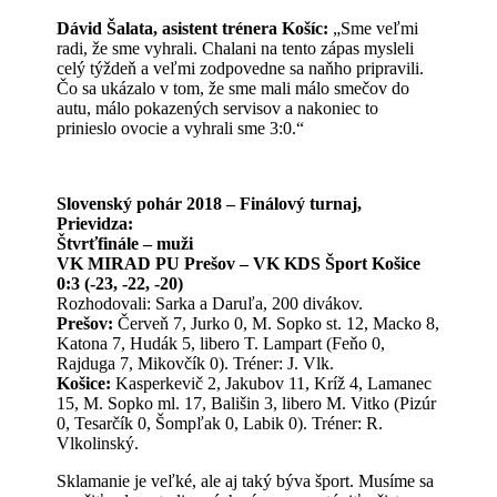
Dávid Šalata, asistent trénera Košíc:
„Sme veľmi
radi, že sme vyhrali. Chalani na tento zápas mysleli
celý týždeň a veľmi zodpovedne sa naňho pripravili.
Čo sa ukázalo v tom, že sme mali málo smečov do
autu, málo pokazených servisov a nakoniec to
prinieslo ovocie a vyhrali sme 3:0.“
Slovenský pohár 2018 – Finálový turnaj,
Prievidza:
Štvrťfinále – muži
VK MIRAD PU Prešov – VK KDS Šport Košice
0:3 (-23, -22, -20)
Rozhodovali: Sarka a Daruľa, 200 divákov.
Prešov:
Červeň 7, Jurko 0, M. Sopko st. 12, Macko 8,
Katona 7, Hudák 5, libero T. Lampart (Feňo 0,
Rajduga 7, Mikovčík 0). Tréner: J. Vlk.
Košice:
Kasperkevič 2, Jakubov 11, Kríž 4, Lamanec
15, M. Sopko ml. 17, Bališin 3, libero M. Vitko (Pizúr
0, Tesarčík 0, Šompľak 0, Labik 0). Tréner: R.
Vlkolinský.
Sklamanie je veľké, ale aj taký býva šport. Musíme sa