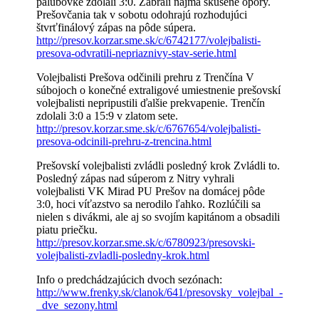
palubovke zdolali 3:0. Zabrali najmä skúsené opory.
Prešovčania tak v sobotu odohrajú rozhodujúci
štvrťfinálový zápas na pôde súpera.
http://presov.korzar.sme.sk/c/6742177/volejbalisti-
presova-odvratili-nepriaznivy-stav-serie.html
Volejbalisti Prešova odčinili prehru z Trenčína V
súbojoch o konečné extraligové umiestnenie prešovskí
volejbalisti nepripustili ďalšie prekvapenie. Trenčín
zdolali 3:0 a 15:9 v zlatom sete.
http://presov.korzar.sme.sk/c/6767654/volejbalisti-
presova-odcinili-prehru-z-trencina.html
Prešovskí volejbalisti zvládli posledný krok Zvládli to.
Posledný zápas nad súperom z Nitry vyhrali
volejbalisti VK Mirad PU Prešov na domácej pôde
3:0, hoci víťazstvo sa nerodilo ľahko. Rozlúčili sa
nielen s divákmi, ale aj so svojím kapitánom a obsadili
piatu priečku.
http://presov.korzar.sme.sk/c/6780923/presovski-
volejbalisti-zvladli-posledny-krok.html
Info o predchádzajúcich dvoch sezónach:
http://www.frenky.sk/clanok/641/presovsky_volejbal_-
_dve_sezony.html