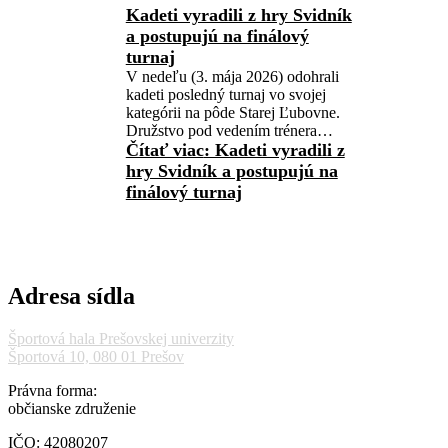
Kadeti vyradili z hry Svidník
a postupujú na finálový
turnaj
V nedeľu (3. mája 2026) odohrali
kadeti posledný turnaj vo svojej
kategórii na pôde Starej Ľubovne.
Družstvo pod vedením trénera…
Čítať viac
: Kadeti vyradili z
hry Svidník a postupujú na
finálový turnaj
Adresa sídla
Športová hala Prešovskej univerzity
Športová 10, 080 01 Prešov
Právna forma:
občianske združenie
IČO: 42080207