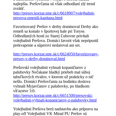
najlepšia. Prešovčania sú však odhodlaní zlý trend
zvrátiť.
http://presov.korzar.sme.sk/c/6618907/volejbalisti-
presova-zmenili-kapitana.html
Favorizovaný Prešov v derby dominoval Derby ako
remeň sa konalo v športovej hale pri Toryse.
Odhodlaných hostí zo Starej Ľubovne privítali
volejbalisti Prešova. Domáci favorit však nepripustil
prekvapenie a súperovi nedaroval ani set.
http://presov.korzar.sme.sk/c/6624050/favorizovany-
presov-v-derby-dominoval.html
Prešovskí volejbalisti vyhnali kopaničiarov z
palubovky Nečakane hladký priebeh mal súboj
tabuľkových rivalov, v ktorom už prakticky o nič
nešlo. Domáci Prešovčania za hodinku doslova
vyhnali Myjavčanov z palubovky, po hladkom
víťazstve 3:0.
http://presov.korzar.sme.sk/c/6651500/presovski-
volejbalisti-vyhnali-kopaniciarov-z-palubovky.html
Volejbalisti Prešova berú nadstavbu ako prípravu na
play-off Volejbalisti VK Mirad PU Prešov sú