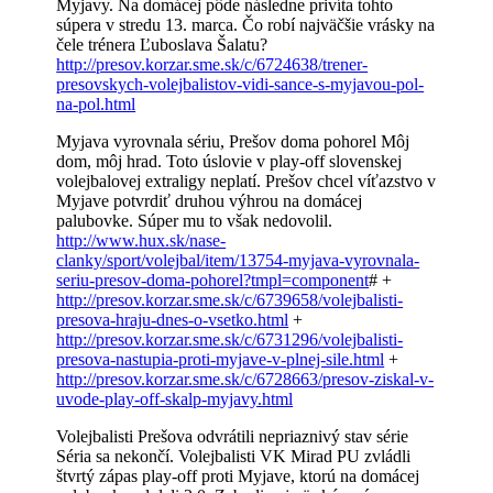
Myjavy. Na domácej pôde následne privíta tohto
súpera v stredu 13. marca. Čo robí najväčšie vrásky na
čele trénera Ľuboslava Šalatu?
http://presov.korzar.sme.sk/c/6724638/trener-
presovskych-volejbalistov-vidi-sance-s-myjavou-pol-
na-pol.html
Myjava vyrovnala sériu, Prešov doma pohorel Môj
dom, môj hrad. Toto úslovie v play-off slovenskej
volejbalovej extraligy neplatí. Prešov chcel víťazstvo v
Myjave potvrdiť druhou výhrou na domácej
palubovke. Súper mu to však nedovolil.
http://www.hux.sk/nase-
clanky/sport/volejbal/item/13754-myjava-vyrovnala-
seriu-presov-doma-pohorel?tmpl=component
# +
http://presov.korzar.sme.sk/c/6739658/volejbalisti-
presova-hraju-dnes-o-vsetko.html
+
http://presov.korzar.sme.sk/c/6731296/volejbalisti-
presova-nastupia-proti-myjave-v-plnej-sile.html
+
http://presov.korzar.sme.sk/c/6728663/presov-ziskal-v-
uvode-play-off-skalp-myjavy.html
Volejbalisti Prešova odvrátili nepriaznivý stav série
Séria sa nekončí. Volejbalisti VK Mirad PU zvládli
štvrtý zápas play-off proti Myjave, ktorú na domácej