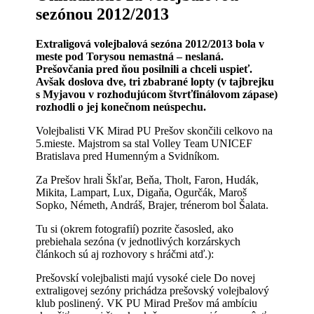
sezónou 2012/2013
Extraligová volejbalová sezóna 2012/2013 bola v
meste pod Torysou nemastná – neslaná.
Prešovčania pred ňou posilnili a chceli uspieť.
Avšak doslova dve, tri zbabrané lopty (v tajbrejku
s Myjavou v rozhodujúcom štvrťfinálovom zápase)
rozhodli o jej konečnom neúspechu.
Volejbalisti VK Mirad PU Prešov skončili celkovo na
5.mieste. Majstrom sa stal Volley Team UNICEF
Bratislava pred Humenným a Svidníkom.
Za Prešov hrali Škľar, Beňa, Tholt, Faron, Hudák,
Mikita, Lampart, Lux, Digaňa, Ogurčák, Maroš
Sopko, Németh, Andráš, Brajer, trénerom bol Šalata.
Tu si (okrem fotografií) pozrite časosled, ako
prebiehala sezóna (v jednotlivých korzárskych
článkoch sú aj rozhovory s hráčmi atď.):
Prešovskí volejbalisti majú vysoké ciele Do novej
extraligovej sezóny prichádza prešovský volejbalový
klub poslinený. VK PU Mirad Prešov má ambíciu