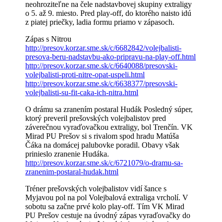
neohroziteľne na čele nadstavbovej skupiny extraligy
o 5. až 9. miesto. Pred play-off, do ktorého naisto idú
z piatej priečky, ladia formu priamo v zápasoch.
Zápas s Nitrou
http://presov.korzar.sme.sk/c/6682842/volejbalisti-
presova-beru-nadstavbu-ako-pripravu-na-play-off.html
http://presov.korzar.sme.sk/c/6640088/presovski-
volejbalisti-proti-nitre-opat-uspeli.html
http://presov.korzar.sme.sk/c/6638377/presovski-
volejbalisti-su-fit-caka-ich-nitra.html
O drámu sa zranením postaral Hudák Posledný súper,
ktorý preveril prešovských volejbalistov pred
záverečnou vyraďovačkou extraligy, bol Trenčín. VK
Mirad PU Prešov si s rivalom spod hradu Matúša
Čáka na domácej palubovke poradil. Obavy však
prinieslo zranenie Hudáka.
http://presov.korzar.sme.sk/c/6721079/o-dramu-sa-
zranenim-postaral-hudak.html
Tréner prešovských volejbalistov vidí šance s
Myjavou pol na pol Volejbalová extraliga vrcholí. V
sobotu sa začne prvé kolo play-off. Tím VK Mirad
PU Prešov cestuje na úvodný zápas vyraďovačky do