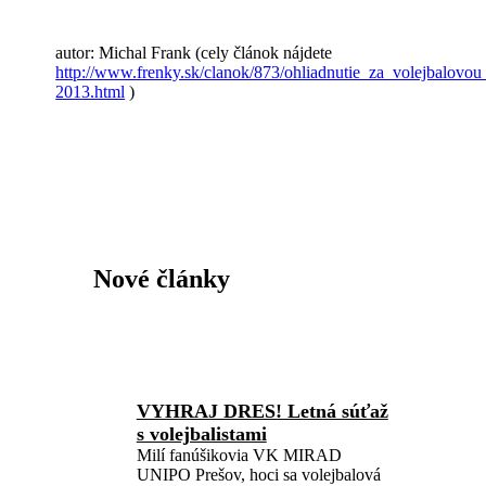
autor: Michal Frank (cely článok nájdete
http://www.frenky.sk/clanok/873/ohliadnutie_za_volejbalovo
2013.html
)
Nové články
VYHRAJ DRES! Letná súťaž
s volejbalistami
Milí fanúšikovia VK MIRAD
UNIPO Prešov, hoci sa volejbalová