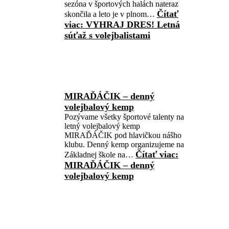
sezóna v športových halách nateraz
Čítať
skončila a leto je v plnom…
viac
: VYHRAJ DRES! Letná
súťaž s volejbalistami
MIRAĎÁČIK – denný
volejbalový kemp
Pozývame všetky športové talenty na
letný volejbalový kemp
MIRAĎÁČIK pod hlavičkou nášho
klubu. Denný kemp organizujeme na
Čítať viac
:
Základnej škole na…
MIRAĎÁČIK – denný
volejbalový kemp