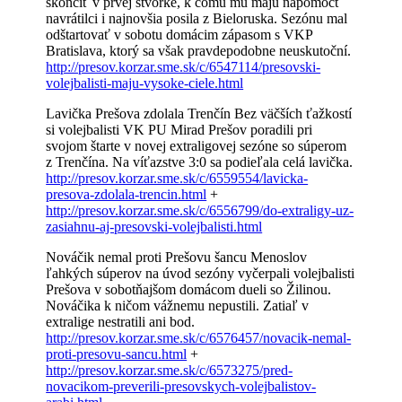
skončiť v prvej štvorke, k čomu mu majú napomôcť
navrátilci i najnovšia posila z Bieloruska. Sezónu mal
odštartovať v sobotu domácim zápasom s VKP
Bratislava, ktorý sa však pravdepodobne neuskutoční.
http://presov.korzar.sme.sk/c/6547114/presovski-
volejbalisti-maju-vysoke-ciele.html
Lavička Prešova zdolala Trenčín Bez väčších ťažkostí
si volejbalisti VK PU Mirad Prešov poradili pri
svojom štarte v novej extraligovej sezóne so súperom
z Trenčína. Na víťazstve 3:0 sa podieľala celá lavička.
http://presov.korzar.sme.sk/c/6559554/lavicka-
presova-zdolala-trencin.html
+
http://presov.korzar.sme.sk/c/6556799/do-extraligy-uz-
zasiahnu-aj-presovski-volejbalisti.html
Nováčik nemal proti Prešovu šancu Menoslov
ľahkých súperov na úvod sezóny vyčerpali volejbalisti
Prešova v sobotňajšom domácom dueli so Žilinou.
Nováčika k ničom vážnemu nepustili. Zatiaľ v
extralige nestratili ani bod.
http://presov.korzar.sme.sk/c/6576457/novacik-nemal-
proti-presovu-sancu.html
+
http://presov.korzar.sme.sk/c/6573275/pred-
novacikom-preverili-presovskych-volejbalistov-