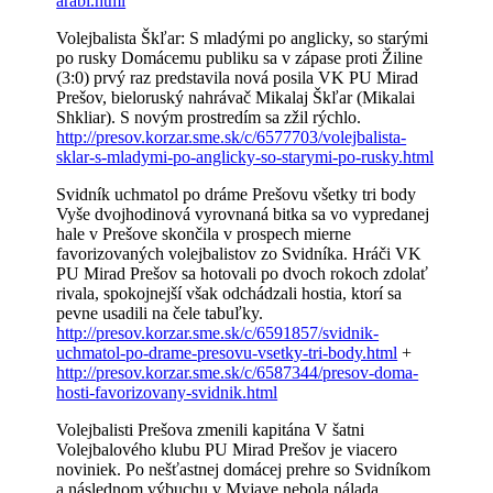
arabi.html
Volejbalista Škľar: S mladými po anglicky, so starými
po rusky Domácemu publiku sa v zápase proti Žiline
(3:0) prvý raz predstavila nová posila VK PU Mirad
Prešov, bieloruský nahrávač Mikalaj Škľar (Mikalai
Shkliar). S novým prostredím sa zžil rýchlo.
http://presov.korzar.sme.sk/c/6577703/volejbalista-
sklar-s-mladymi-po-anglicky-so-starymi-po-rusky.html
Svidník uchmatol po dráme Prešovu všetky tri body
Vyše dvojhodinová vyrovnaná bitka sa vo vypredanej
hale v Prešove skončila v prospech mierne
favorizovaných volejbalistov zo Svidníka. Hráči VK
PU Mirad Prešov sa hotovali po dvoch rokoch zdolať
rivala, spokojnejší však odchádzali hostia, ktorí sa
pevne usadili na čele tabuľky.
http://presov.korzar.sme.sk/c/6591857/svidnik-
uchmatol-po-drame-presovu-vsetky-tri-body.html
+
http://presov.korzar.sme.sk/c/6587344/presov-doma-
hosti-favorizovany-svidnik.html
Volejbalisti Prešova zmenili kapitána V šatni
Volejbalového klubu PU Mirad Prešov je viacero
noviniek. Po nešťastnej domácej prehre so Svidníkom
a následnom výbuchu v Myjave nebola nálada